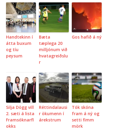
Handtekinn í
Bæta
Gos hafið á ný
átta buxum
tæplega 20
og tíu
milljónum við
peysum
hvatagreiðslu
r
Silja Dögg vill
Réttindalausi
Tók skóna
2. sæti á lista
r ökumenn í
fram á ný og
Framsóknarfl
árekstrum
setti fimm
okks
mörk