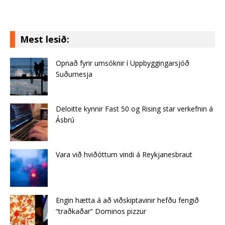
Mest lesið:
Opnað fyrir umsóknir í Uppbyggingarsjóð
Suðurnesja
Deloitte kynnir Fast 50 og Rising star verkefnin á
Ásbrú
Vara við hviðóttum vindi á Reykjanesbraut
Engin hætta á að viðskiptavinir hefðu fengið
“traðkaðar” Dominos pizzur