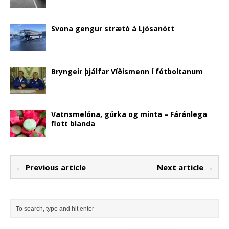
Svona gengur strætó á Ljósanótt
Bryngeir þjálfar Víðismenn í fótboltanum
Vatnsmelóna, gúrka og minta – Fáránlega
flott blanda
← Previous article
Next article →