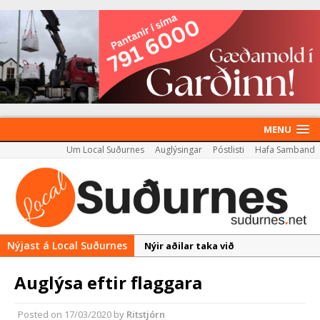
MENU
Um Local Suðurnes
Auglýsingar
Póstlisti
Hafa Samband
Nýjast á Local Suðurnes
Nýir aðilar taka við
almenningssamgöngum í
Auglýsa eftir flaggara
Reykjanesbæ
Rekstur HS Orku gekk vel á
Posted on
17/03/2020
by
Ritstjórn