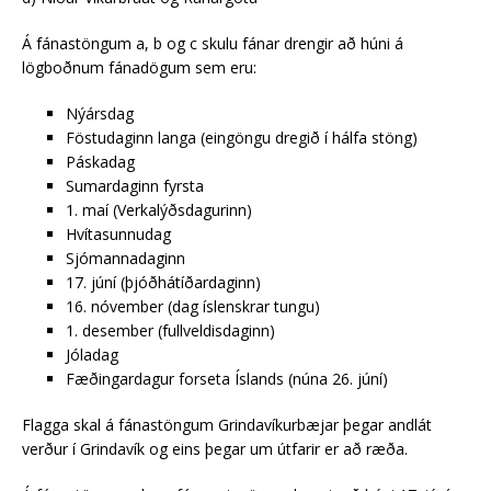
Á fánastöngum a, b og c skulu fánar drengir að húni á
lögboðnum fánadögum sem eru:
Nýársdag
Föstudaginn langa (eingöngu dregið í hálfa stöng)
Páskadag
Sumardaginn fyrsta
1. maí (Verkalýðsdagurinn)
Hvítasunnudag
Sjómannadaginn
17. júní (þjóðhátíðardaginn)
16. nóvember (dag íslenskrar tungu)
1. desember (fullveldisdaginn)
Jóladag
Fæðingardagur forseta Íslands (núna 26. júní)
Flagga skal á fánastöngum Grindavíkurbæjar þegar andlát
verður í Grindavík og eins þegar um útfarir er að ræða.