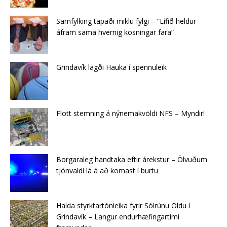
Samfylking tapaði miklu fylgi – “Lífið heldur
áfram sama hvernig kosningar fara”
Grindavík lagði Hauka í spennuleik
Flott stemning á nýnemakvöldi NFS – Myndir!
Borgaraleg handtaka eftir árekstur – Ölvuðum
tjónvaldi lá á að komast í burtu
Halda styrktartónleika fyrir Sólrúnu Öldu í
Grindavík – Langur endurhæfingartími