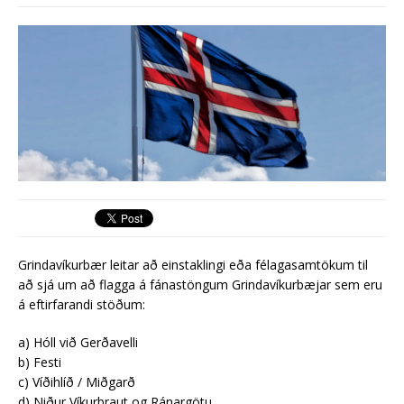
síðasta ári
Erlend fyrirtæki vilja í Græna
iðngarðinn
Grindavíkurbær leitar að einstaklingi eða félagasamtökum til
að sjá um að flagga á fánastöngum Grindavíkurbæjar sem eru
á eftirfarandi stöðum:
a) Hóll við Gerðavelli
b) Festi
c) Víðihlíð / Miðgarð
d) Niður Víkurbraut og Ránargötu