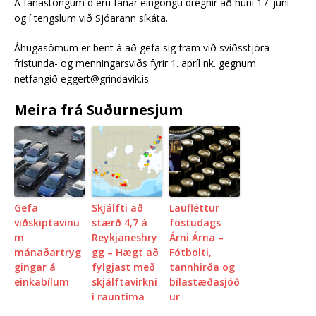
Á fánastöngum d eru fánar eingöngu dregnir að húni 17. júní
og í tengslum við Sjóarann síkáta.
Áhugasömum er bent á að gefa sig fram við sviðsstjóra
frístunda- og menningarsviðs fyrir 1. apríl nk. gegnum
netfangið eggert@grindavik.is.
Meira frá Suðurnesjum
Gefa
Skjálfti að
Laufléttur
viðskiptavinu
stærð 4,7 á
föstudags
m
Reykjaneshry
Árni Árna –
mánaðartryg
gg – Hægt að
Fótbolti,
gingar á
fylgjast með
tannhirða og
einkabílum
skjálftavirkni
bílastæðasjóð
í rauntíma
ur