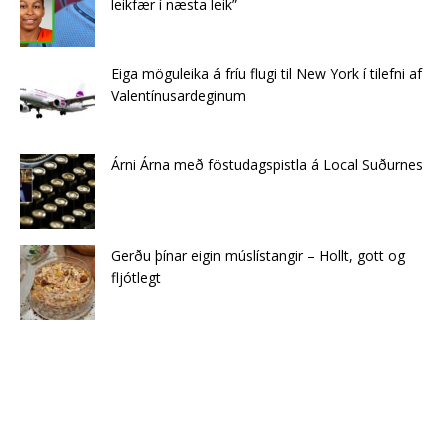
leikfær í næsta leik”
Eiga möguleika á fríu flugi til New York í tilefni af
Valentínusardeginum
Árni Árna með föstudagspistla á Local Suðurnes
Gerðu þínar eigin múslístangir – Hollt, gott og
fljótlegt