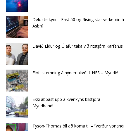
Deloitte kynnir Fast 50 og Rising star verkefnin á
Ásbrú
Davíð Eldur og Ólafur taka við ritstjórn Karfan.is
Flott stemning á nýnemakvöldi NFS – Myndir!
Ekki abbast upp á kvenkyns bílstjóra –
Myndband!
Tyson-Thomas öll að koma til – “Verður vonandi