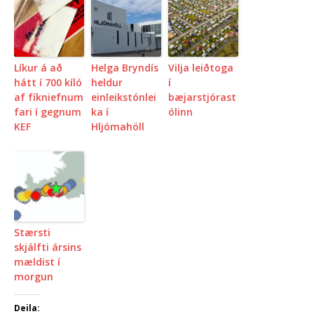
Líkur á að
Helga Bryndís
Vilja leiðtoga
hátt í 700 kíló
heldur
í
af fíkniefnum
einleikstónlei
bæjarstjórast
fari í gegnum
ka í
ólinn
KEF
Hljómahöll
Stærsti
skjálfti ársins
mældist í
morgun
Deila: