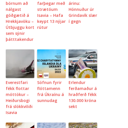
börnum að
farþegar með
árinu:
nálgast
strætóum
Hönnuður úr
góðgætið á
Isavia – Hafa
Grindavík slær
Hrekkjavöku –
keypt 13 nýjar
í gegn
Útbjuggu kort
rútur
sem sýnir
þátttakendur
Everestfari
Söfnun fyrir
Erlendur
fékk flottar
flóttamenn
ferðamaður á
móttökur –
frá Úkraínu á
hraðferð fékk
Heiðursbogi
sunnudag
130.000 króna
frá slökkviliði
sekt
Isavia