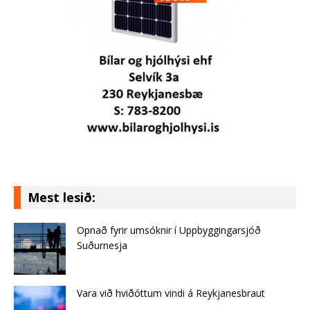
Mest lesið:
Opnað fyrir umsóknir í Uppbyggingarsjóð
Suðurnesja
Vara við hviðóttum vindi á Reykjanesbraut