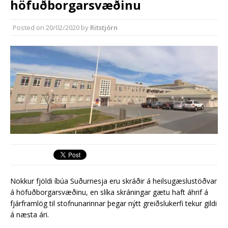
höfuðborgarsvæðinu
síðasta ári
Erlend fyrirtæki vilja í Græna
Posted on
20/02/2020
by
Ritstjórn
iðngarðinn
Nokkur fjöldi íbúa Suðurnesja eru skráðir á heilsugæslustöðvar
á höfuðborgarsvæðinu, en slíka skráningar gætu haft áhrif á
fjárframlög til stofnunarinnar þegar nýtt greiðslukerfi tekur gildi
á næsta ári.