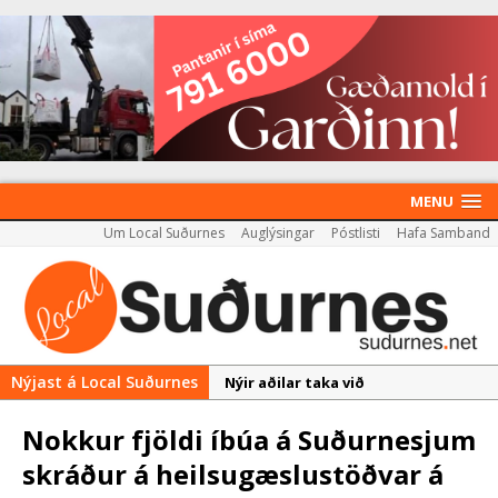
MENU
Um Local Suðurnes
Auglýsingar
Póstlisti
Hafa Samband
Nýjast á Local Suðurnes
Nýir aðilar taka við
almenningssamgöngum í
Nokkur fjöldi íbúa á Suðurnesjum
Reykjanesbæ
skráður á heilsugæslustöðvar á
Rekstur HS Orku gekk vel á