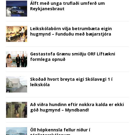
d
o
n
w
d
w
w
Álft með unga truflaði umferð um
o
w
d
)
o
)
i
Reykjanesbraut
w
)
o
w
n
)
w
)
d
)
o
w
)
Leikskólabörn vilja betrumbæta eigin
hugmynd – Funduðu með bæjarstjóra
Gestastofa Grænu smiðju ORF Líftækni
formlega opnuð
Skoðað hvort breyta eigi Skólavegi 1 í
leikskóla
Að viðra hundinn eftir nokkra kalda er ekki
góð hugmynd – Myndband!
Öll hópkennsla fellur niður í