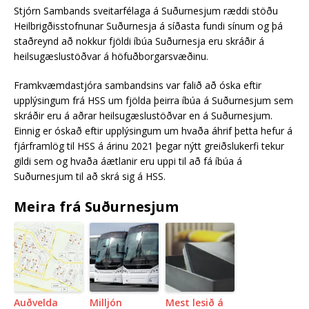
Stjórn Sambands sveitarfélaga á Suðurnesjum ræddi stöðu
Heilbrigðisstofnunar Suðurnesja á síðasta fundi sínum og þá
staðreynd að nokkur fjöldi íbúa Suðurnesja eru skráðir á
heilsugæslustöðvar á höfuðborgarsvæðinu.
Framkvæmdastjóra sambandsins var falið að óska eftir
upplýsingum frá HSS um fjölda þeirra íbúa á Suðurnesjum sem
skráðir eru á aðrar heilsugæslustöðvar en á Suðurnesjum.
Einnig er óskað eftir upplýsingum um hvaða áhrif þetta hefur á
fjárframlög til HSS á árinu 2021 þegar nýtt greiðslukerfi tekur
gildi sem og hvaða áætlanir eru uppi til að fá íbúa á
Suðurnesjum til að skrá sig á HSS.
Meira frá Suðurnesjum
Auðvelda
Milljón
Mest lesið á