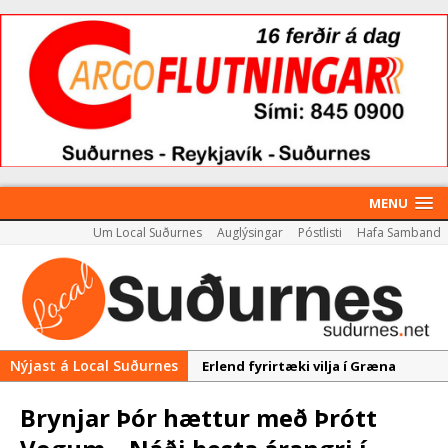
MENU
Um Local Suðurnes
Auglýsingar
Póstlisti
Hafa Samband
Nýjast á Local Suðurnes
Erlend fyrirtæki vilja í Græna
iðngarðinn
Brynjar Þór hættur með Þrótt
Nýir aðilar taka við