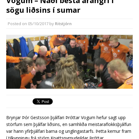
Vogum – Náði besta árangri í
almenningssamgöngum í
sögu liðsins í sumar
Reykjanesbæ
Reykjanesbær tæpum milljarði yfir
Posted on
05/10/2017
by
Ritstjórn
áætlun
Brynjar Þór Gestsson þjálfari Þróttar Vogum hefur sagt upp
störfum sem þjálfar liðsins, en samhliða meistaraflokksþjálfun
var hann yfirþjálfari barna og unglingastarfs. Þetta kemur fram
í tilkynningu frá stjórn Knattspyrnudeildar Þróttar.