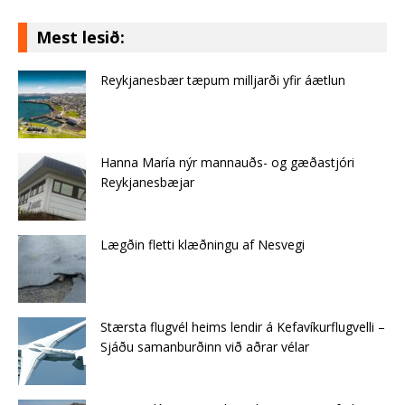
Mest lesið:
Reykjanesbær tæpum milljarði yfir áætlun
Hanna María nýr mannauðs- og gæðastjóri
Reykjanesbæjar
Lægðin fletti klæðningu af Nes­vegi
Stærsta flugvél heims lendir á Kefavíkurflugvelli –
Sjáðu samanburðinn við aðrar vélar