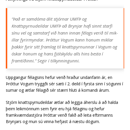
“Það er sam­dóma álit stjórn­ar UMFÞ og
Knattspyrnudeildar UMFÞ að Brynjar hafi sinnt starfi
sínu vel og sam­starf við hann inn­an fé­lags verið til mik­
ill­ar fyr­ir­mynd­ar. Þróttur Vogum kann hon­um mikl­ar
þakk­ir fyr­ir sitt fram­lag til knattspyrnunnar í Vogum og
ósk­ar hon­um og h
ans fjölskyldu alls hins besta í
framtíðinni.” Segir í tilkynningunni.
Uppgangur félagsins hefur verið hraður undanfarin ár, en
Þróttur Vogum tryggði sér sæti í 2. deild í fyrsta sinn í sögunni í
sumar og ætlar félagið sér stærri hluti á komandi árum.
Stjórn knattspyrnudeildar ætlar að leggja áherslu á að halda
þeim leikmönnum sem fyrir eru hjá félaginu og hefur
framkvæmdastjóra Þróttar verið falið að leita eftirmanns
Brynjars og mun sú vinna hefjast á næstu dögum.