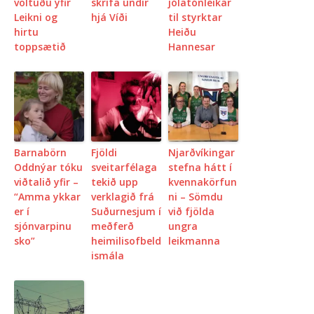
völtuðu yfir
skrifa undir
jólatónleikar
Leikni og
hjá Víði
til styrktar
hirtu
Heiðu
toppsætið
Hannesar
Barnabörn
Fjöldi
Njarðvíkingar
Oddnýar tóku
sveitarfélaga
stefna hátt í
viðtalið yfir –
tekið upp
kvennakörfun
“Amma ykkar
verklagið frá
ni – Sömdu
er í
Suðurnesjum í
við fjölda
sjónvarpinu
meðferð
ungra
sko”
heimilisofbeld
leikmanna
ismála