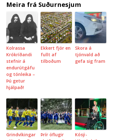
Meira frá Suðurnesjum
Kolrassa
Ekkert fjör en
Skora á
Krókríðandi
fullt af
tjónvald að
stefnir á
tilboðum
gefa sig fram
endurútgáfu
og tónleika –
Þú getur
hjálpað!
Grindvíkingar
Þrír öflugir
Kósý-