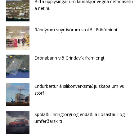
Birta upplýsingar um launakjör vegna nefndasetu
á netinu
Rándýrum snyrtivörum stolið í Fríhöfninni
Drónabann við Grindavík framlengt
Endurbætur á silikonverksmiðju skapa um 90
störf
Spólaði í hringtorgi og endaði á ljósastaur og
umferðarskilti