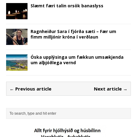
Slæmt færi talin orsök banaslyss
Ragnheiður Sara í fjórða sæti – Fær um
fimm milljónir króna í verðlaun
Óska upplýsinga um fækkun umsækjenda
um alþjóðlega vernd
← Previous article
Next article →