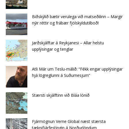
Biðskýlið bætir verulega við matseðilinn – Margir
nýir réttir og frábær fjölskyldutilboð!
Jarðskjálftar á Reykjanesi – Allar helstu
upplýsingar og tenglar
Atli Már um Teslu-málið: “Fékk engar upplýsingar
hjá lögreglunni á Suðurnesjum”
Stærsti skjálftinn við Bláa lónið
Fjármögnun Verne Global næst stærsta
tæknifjárfestingin á Norðurlöndum