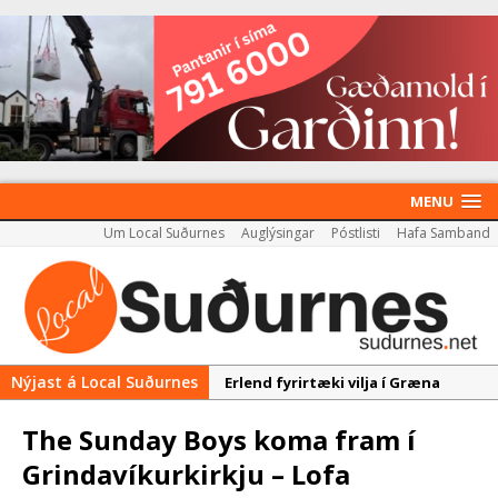
MENU
Um Local Suðurnes
Auglýsingar
Póstlisti
Hafa Samband
Nýjast á Local Suðurnes
Erlend fyrirtæki vilja í Græna
iðngarðinn
The Sunday Boys koma fram í
Nýir aðilar taka við
Grindavíkurkirkju – Lofa
almenningssamgöngum í