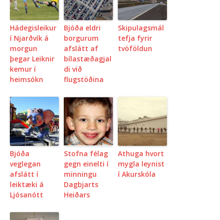
Hádegisleikur
Bjóða eldri
Skipulagsmál
í Njarðvík á
borgurum
tefja fyrir
morgun
afslátt af
tvöföldun
þegar Leiknir
bílastæðagjal
kemur í
di við
heimsókn
flugstöðina
Bjóða
Stofna félag
Athuga hvort
veglegan
gegn einelti í
mygla leynist
afslátt í
minningu
í Akurskóla
leiktæki á
Dagbjarts
Ljósanótt
Heiðars