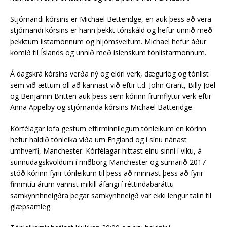
Stjórnandi kórsins er Michael Betteridge, en auk þess að vera
stjórnandi kórsins er hann þekkt tónskáld og hefur unnið með
þekktum listamönnum og hljómsveitum. Michael hefur áður
komið til Íslands og unnið með íslenskum tónlistarmönnum.
Á dagskrá kórsins verða ný og eldri verk, dægurlög og tónlist
sem við ættum öll að kannast við eftir t.d. John Grant, Billy Joel
og Benjamin Britten auk þess sem kórinn frumflytur verk eftir
Anna Appelby og stjórnanda kórsins Michael Batteridge.
Kórfélagar lofa gestum eftirminnilegum tónleikum en kórinn
hefur haldið tónleika víða um England og í sínu nánast
umhverfi, Manchester. Kórfélagar hittast einu sinni í viku, á
sunnudagskvöldum í miðborg Manchester og sumarið 2017
stóð kórinn fyrir tónleikum til þess að minnast þess að fyrir
fimmtíu árum vannst mikill áfangi í réttindabaráttu
samkynnhneigðra þegar samkynhneigð var ekki lengur talin til
glæpsamleg.