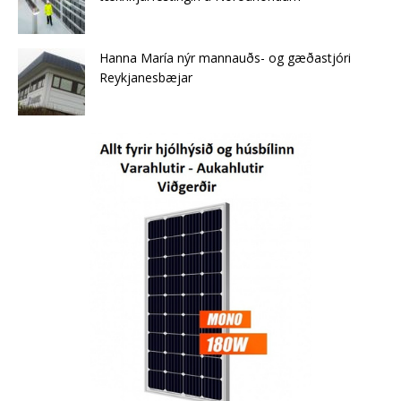
Hanna María nýr mannauðs- og gæðastjóri
Reykjanesbæjar