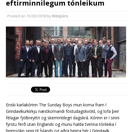
eftirminnilegum tónleikum
Reykjanesbæ
Reykjanesbær tæpum milljarði yfir
Posted on
15/03/2018
by
Ritstjórn
áætlun
Enski karlakórinn The Sunday Boys mun koma fram í
Grindavíkurkirkju næstkomandi föstudagskvöld, og lofa þeir
félagar fjölbreyttri og skemmtilegri dagskrá. Kórinn er í sinni
fyrstu ferð utan Englands og munu halda tvenna tónleika í
heimsókn sinni til Íslands og aðra þeirra hér í Grindavík.