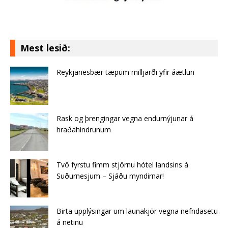
Mest lesið:
Reykjanesbær tæpum milljarði yfir áætlun
Rask og þrengingar vegna endurnýjunar á
hraðahindrunum
Tvö fyrstu fimm stjörnu hótel landsins á
Suðurnesjum – Sjáðu myndirnar!
Birta upplýsingar um launakjör vegna nefndasetu
á netinu