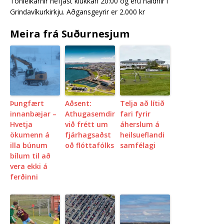
Tónleikarnir hefjast klukkan 20:00 og eru haldnir í
Grindavíkurkirkju. Aðgansgeyrir er 2.000 kr
Meira frá Suðurnesjum
Þungfært
Aðsent:
Telja að lítið
innanbæjar –
Athugasemdir
fari fyrir
Hvetja
við frétt um
áherslum á
ökumenn á
fjárhagsaðst
heilsueflandi
illa búnum
oð flóttafólks
samfélagi
bílum til að
vera ekki á
ferðinni