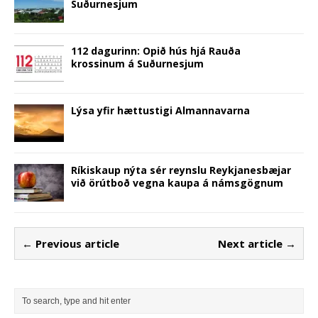
Suðurnesjum
112 dagurinn: Opið hús hjá Rauða
krossinum á Suðurnesjum
Lýsa yfir hættustigi Almannavarna
Ríkiskaup nýta sér reynslu Reykjanesbæjar
við örútboð vegna kaupa á námsgögnum
← Previous article
Next article →