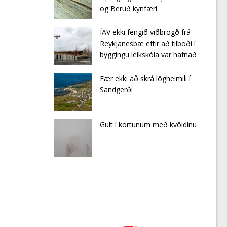
og Beruð kynfæri
ÍAV ekki fengið viðbrögð frá
Reykjanesbæ eftir að tilboði í
byggingu leikskóla var hafnað
Fær ekki að skrá lögheimili í
Sandgerði
Gult í kortunum með kvöldinu