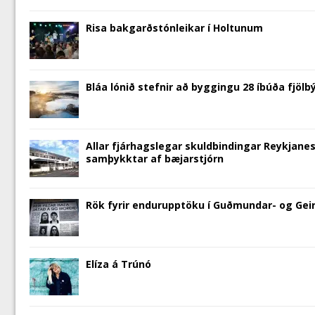
w
i
w
n
w
n
n
i
n
w
d
i
d
e
n
d
i
o
n
o
w
d
o
n
w
d
w
w
Risa bakgarðstónleikar í Holtunum
o
w
d
)
o
)
i
w
)
o
w
n
)
w
)
d
)
o
w
)
Bláa lónið stefnir að byggingu 28 íbúða fjölbý
Allar fjárhagslegar skuldbindingar Reykjanes
samþykktar af bæjarstjórn
Rök fyrir endurupptöku í Guðmundar- og Geir
Elíza á Trúnó