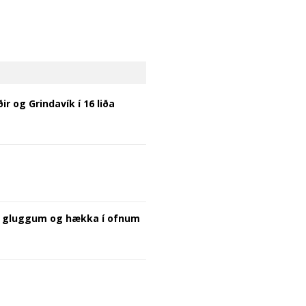
r og Grindavík í 16 liða
oka gluggum og hækka í ofnum