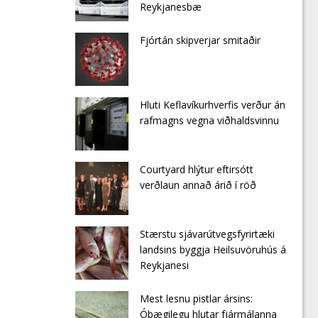
Reykjanesbæ
Fjórtán skipverjar smitaðir
Hluti Keflavíkurhverfis verður án
rafmagns vegna viðhaldsvinnu
Courtyard hlýtur eftirsótt
verðlaun annað árið í röð
Stærstu sjávarútvegsfyrirtæki
landsins byggja Heilsuvöruhús á
Reykjanesi
Mest lesnu pistlar ársins:
Óþægilegu hlutar fjármálanna