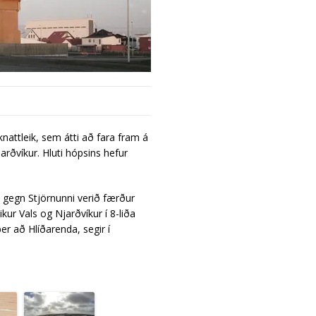
knattleik, sem átti að fara fram á
rðvíkur. Hluti hópsins hefur
 gegn Stjörnunni verið færður
ikur Vals og Njarðvíkur í 8-liða
r að Hlíðarenda, segir í