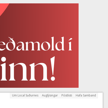
Um Local Suðurnes
Auglýsingar
Póstlisti
Hafa Samband