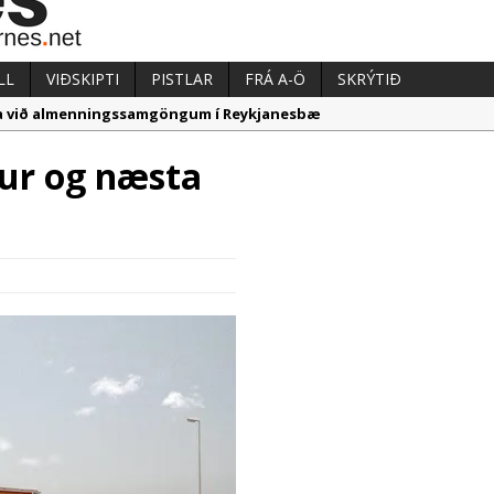
LL
VIÐSKIPTI
PISTLAR
FRÁ A-Ö
SKRÝTIÐ
aka við almenningssamgöngum í Reykjanesbæ
u gekk vel á síðasta ári
ur og næsta
i vilja í Græna iðngarðinn