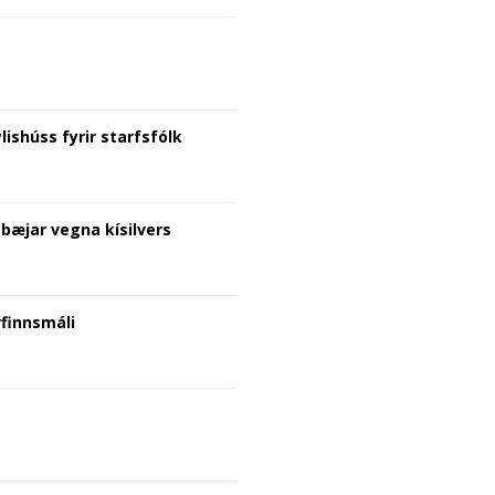
lishúss fyrir starfsfólk
bæjar vegna kísilvers
finnsmáli