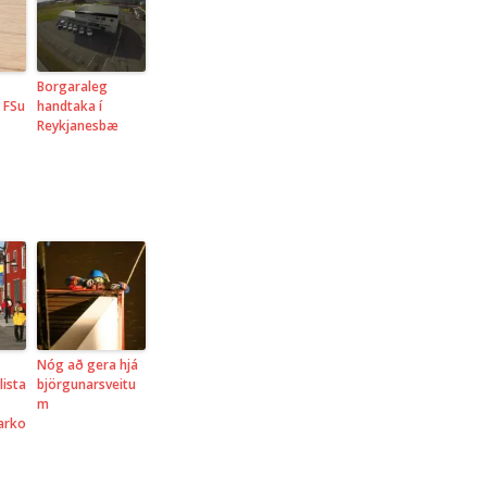
Borgaraleg
 FSu
handtaka í
Reykjanesbæ
Nóg að gera hjá
lista
björgunarsveitu
m
narko