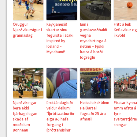
Öruggur
Reykjanesið
Enn í
Frítt á leik
Njarðvíkursigur í
skartar sínu
gæsluvarðhaldi
Keflavíkur og
grannaslag
fegursta í átaki
vegna
í kvöld
Inspired by
myndbirtinga á
Iceland –
netinu – Fjöldi
Myndband!
kæra á borði
lögreglu
Njarðvíkingar
Þrettándagleði
Heilsuleikskólinn
Píratar kynna
bera ekki
veldur deilum:
Heiðarsel
fimm efstu á 
fjárhagslegan
“Íþróttaatburðir
fagnaði 25 ára
fyrir
skaða af
eiga að hafa
afmæli
sveitarstjór
meiðslum
forgang í
sningar
Bonneau
íþróttahúsinu”