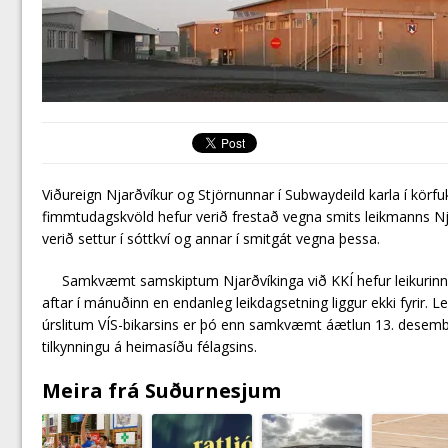
Viðureign Njarðvíkur og Stjörnunnar í Subwaydeild karla í körfu
fimmtudagskvöld hefur verið frestað vegna smits leikmanns Nja
verið settur í sóttkví og annar í smitgát vegna þessa.
Samkvæmt samskiptum Njarðvíkinga við KKÍ hefur leikurinn
aftar í mánuðinn en endanleg leikdagsetning liggur ekki fyrir. Le
úrslitum VÍS-bikarsins er þó enn samkvæmt áætlun 13. desembe
tilkynningu á heimasíðu félagsins.
Meira frá Suðurnesjum