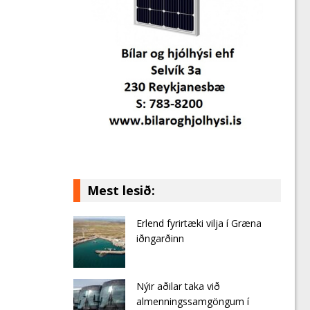
Mest lesið:
Erlend fyrirtæki vilja í Græna
iðngarðinn
Nýir aðilar taka við
almenningssamgöngum í