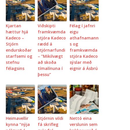
Kjartan
Viðskipti
Félag í jafnri
hættur hjá
framkvæmda
eigu
Kadeco –
stjóra Kadeco
athafnamann
Stjórn
rædd á
s og
endurskoðar
stjórnarfundi
framkvæmda
starfsemi og
– “Mikilvægt
stjóra Kadeco
stefnu
að skoða
sýslar með
félagsins
tímalínuna í
eignir á Ásbrú
þessu”
Heimavellir
Stjórnin vildi
Nettó eina
kynna “nýja
fá skrifleg
verslunin sem