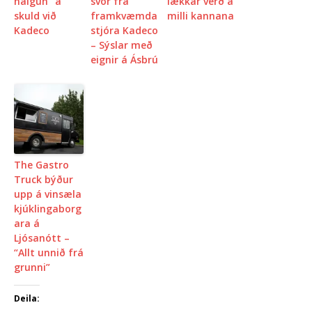
nálgun” á
svör frá
lækkar verð á
skuld við
framkvæmda
milli kannana
Kadeco
stjóra Kadeco
– Sýslar með
eignir á Ásbrú
The Gastro
Truck býður
upp á vinsæla
kjúklingaborg
ara á
Ljósanótt –
“Allt unnið frá
grunni”
Deila: