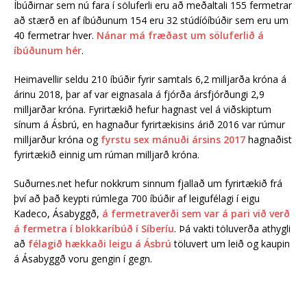
Íbúðirnar sem nú fara í söluferli eru að meðaltali 155 fermetrar
að stærð en af íbúðunum 154 eru 32 stúdíóíbúðir sem eru um
40 fermetrar hver.
Nánar má fræðast um söluferlið á
íbúðunum hér
.
Heimavellir seldu 210 íbúðir fyrir samtals 6,2 milljarða króna á
árinu 2018, þar af var eignasala á fjórða ársfjórðungi 2,9
milljarðar króna. Fyrirtækið hefur hagnast vel á viðskiptum
sínum á Ásbrú, en hagnaður fyrirtækisins árið 2016 var rúmur
milljarður króna og
fyrstu sex mánuði ársins 2017
hagnaðist
fyrirtækið einnig um rúman milljarð króna.
Suðurnes.net hefur nokkrum sinnum fjallað um fyrirtækið frá
því að það keypti rúmlega 700 íbúðir af leigufélagi í eigu
Kadeco, Ásabyggð,
á fermetraverði sem var á pari við verð
á fermetra í blokkaríbúð í Síberíu
. Þá vakti töluverða athygli
að
félagið hækkaði leigu á Ásbrú
töluvert um leið og kaupin
á Ásabyggð voru gengin í gegn.