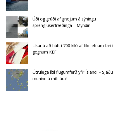
Úði og grúði af græjum á sýningu
sprengjusérfræðinga – Myndir!
Líkur á að hátt í 700 kíló af fíkniefnum fari í
gegnum KEF
Ótrúlega lítil flugumferð yfir Íslandi – Sjáðu
muninn á milli ára!