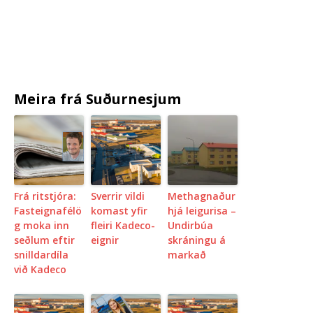
Meira frá Suðurnesjum
Frá ritstjóra:
Sverrir vildi
Methagnaður
Fasteignafélö
komast yfir
hjá leigurisa –
g moka inn
fleiri Kadeco-
Undirbúa
seðlum eftir
eignir
skráningu á
snilldardíla
markað
við Kadeco