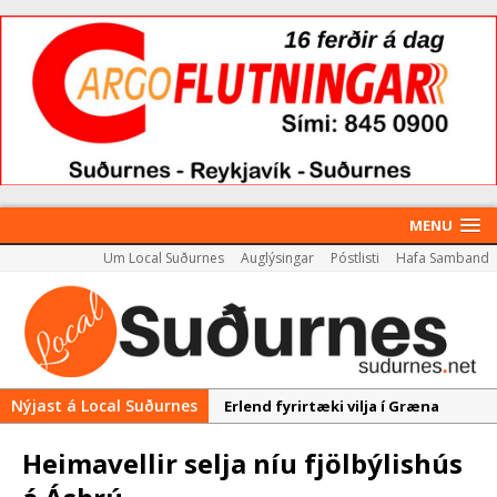
MENU
Um Local Suðurnes
Auglýsingar
Póstlisti
Hafa Samband
Nýjast á Local Suðurnes
Erlend fyrirtæki vilja í Græna
iðngarðinn
Heimavellir selja níu fjölbýlishús
Nýir aðilar taka við