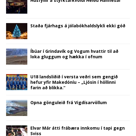
Húsfyllir á styrktarkvöldi Heiðu Hannesar
o
w
d
)
o
)
i
w
)
o
w
n
)
w
)
d
)
o
w
)
Staða fjárhags á jólabókhaldslykli ekki góð
Íbúar í Grindavík og Vogum hvattir til að
loka gluggum og hækka í ofnum
U18 landsliðið í versta veðri sem gengið
hefur yfir Makedóníu – „Ljós­in í höll­inni
farin að blikka.“
Opna gönguleið frá Vigdísarvöllum
Elvar Már átti frábæra innkomu í tapi gegn
Sviss