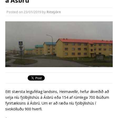
á Ásbrú
almenningssamgöngum í
Reykjanesbæ
Posted on
23/01/2019
by
Ritstjórn
Reykjanesbær tæpum milljarði yfir
áætlun
Eitt stærsta leigufélag landsins, Heimavellir, hefur ákveðið að
selja níu fjölbýlishús á Ásbrú eða 154 af rúmlega 700 íbúðum
fyrirtækisins á Ásbrú. Um er að ræða níu fjölbýlishús í
svokölluðu 900 hverfi.