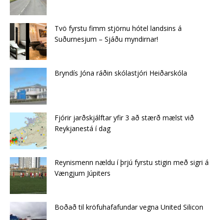
Tvö fyrstu fimm stjörnu hótel landsins á
Suðurnesjum – Sjáðu myndirnar!
Bryndís Jóna ráðin skólastjóri Heiðarskóla
Fjórir jarðskjálftar yfir 3 að stærð mælst við
Reykjanestá í dag
Reynismenn nældu í þrjú fyrstu stigin með sigri á
Vængjum Júpiters
Boðað til kröfuhafafundar vegna United Silicon