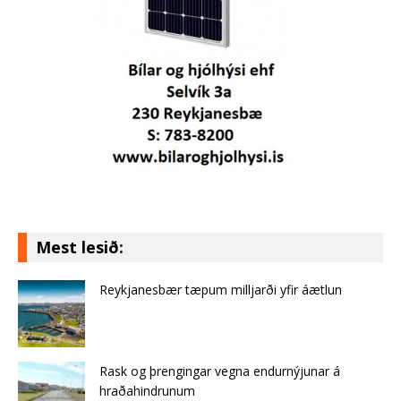
Mest lesið:
Reykjanesbær tæpum milljarði yfir áætlun
Rask og þrengingar vegna endurnýjunar á
hraðahindrunum