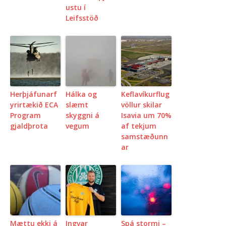
ustu í
Leifsstöð
Herþjáfunarf
Hálka og
Keflavíkurflug
yrirtækið ECA
slæmt
völlur skilar
Program
skyggni á
Isavia um 70%
gjaldþrota
vegum
af tekjum
samstæðunn
ar
Mættu ekki á
Ingvar
Spá stormi –