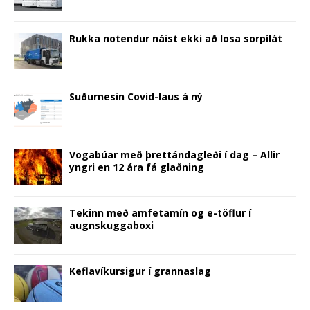
)
w
)
d
)
o
w
)
Rukka notendur náist ekki að losa sorpílát
Suðurnesin Covid-laus á ný
Vogabúar með þrettándagleði í dag – Allir
yngri en 12 ára fá glaðning
Tekinn með amfetamín og e-töflur í
augnskuggaboxi
Keflavíkursigur í grannaslag