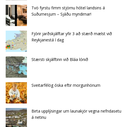
Tvö fyrstu fimm stjörnu hótel landsins á
Suðurnesjum – Sjáðu myndirnar!
Fjórir jarðskjálftar yfir 3 að stærð mælst við
Reykjanestá í dag
Stærsti skjálftinn við Bláa lónið
Sveitarfélög óska eftir morgunhönum
Birta upplýsingar um launakjör vegna nefndasetu
á netinu