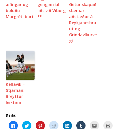
æfingar og
genginn til
Getur skapað
boluðu
liðs við Viborg
slæmar
Margréti burt
FF
aðstæður á
Reykjanesbra
ut og
Grindavíkurve
gi
Keflavík –
Stjarnan:
Breyttur
leiktími
Deila:
C
C
C
C
C
C
C
C
l
l
l
l
l
l
l
l