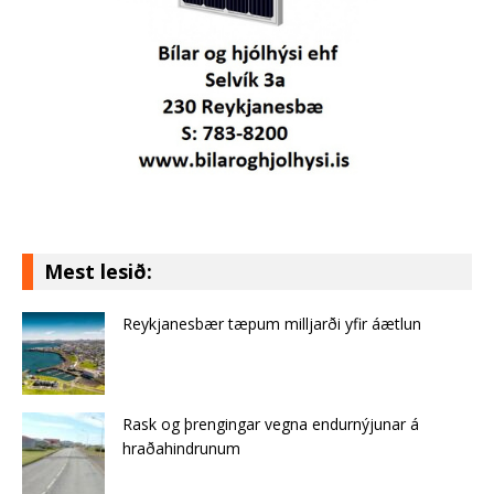
Mest lesið:
Reykjanesbær tæpum milljarði yfir áætlun
Rask og þrengingar vegna endurnýjunar á
hraðahindrunum