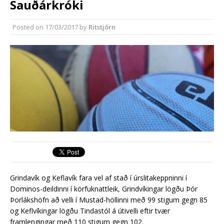
Sauðárkróki
Reykjanesbæ
Reykjanesbær tæpum milljarði yfir
Posted on
17/03/2017
by
Ritstjórn
áætlun
Grindavík og Keflavík fara vel af stað í úrslitakeppninni í
Dominos-deildinni í körfuknattleik, Grindvíkingar lögðu Þór
Þorlákshöfn að velli í Mustad-höllinni með 99 stigum gegn 85
og Keflvíkingar lögðu Tindastól á útivelli eftir tvær
framlengingar með 110 stigum gegn 102.