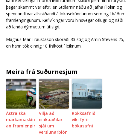
kafli Keflvíkinga í fjórða leikhlutanum skilaði þeim fínni forystu,
þegar skammt var eftir, en Stólarnir náðu að jafna í lokin og
spennandi var allsráðandi á lokasekúndunum sem og í báðum
framlengingunum. Keflvíkingar voru hinsvegar öflugri og náði
að landa dýrmætum útisigri.
Magnús Már Traustason skoraði 33 stig og Amin Stevens 25,
en hann tók einnig 18 fráköst í leiknum.
Meira frá Suðurnesjum
Ástralska
Vilja að
Rokksafnið
markamaskín
einkaaðilar
víki fyrir
an framlengir
sjái um
bókasafni
verslunarþjón