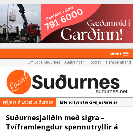
MENU
Um Local Suðurnes
Auglýsingar
Póstlisti
Hafa Samband
Nýjast á Local Suðurnes
Erlend fyrirtæki vilja í Græna
iðngarðinn
Suðurnesjaliðin með sigra –
Nýir aðilar taka við
Tvíframlengdur spennutryllir á
almenningssamgöngum í