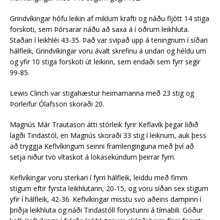
Grindvíkingar hófu leikin af miklum krafti og náðu fljótt 14 stiga
forskoti, sem Þórsarar náðu að saxa á í öðrum leikhluta.
Staðan í leikhléi 43-35. Það var svipað upp á teningnum í síðari
hálfleik, Grindvíkingar voru ávalt skrefinu á undan og héldu um
og yfir 10 stiga forskoti út leikinn, sem endaði sem fyrr segir
99-85.
Lewis Clinch var stigahæstur heimamanna með 23 stig og
Þorleifur Ólafsson skoraði 20.
Magnús Már Trautason átti stórleik fyrir Keflavík þegar liðið
lagði Tindastól, en Magnús skoraði 33 stig í leiknum, auk þess
að tryggja Keflvíkingum seinni framlenginguna með því að
setja niður tvö vítaskot á lokasekúndum þeirrar fyrri.
Keflvíkingar voru sterkari í fyrri hálfleik, leiddu með fimm
stigum eftir fyrsta leikhlutann, 20-15, og voru síðan sex stigum
yfir í hálfleik, 42-36. Keflvíkingar misstu svo aðeins dampinn í
þriðja leikhluta og náði Tindastóll forystunni á tímabili. Góður