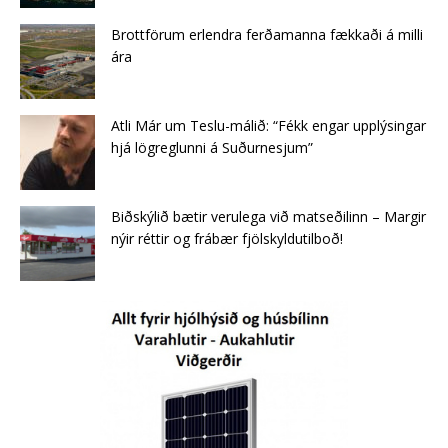
Brottförum erlendra ferðamanna fækkaði á milli
ára
Atli Már um Teslu-málið: “Fékk engar upplýsingar
hjá lögreglunni á Suðurnesjum”
Biðskýlið bætir verulega við matseðilinn – Margir
nýir réttir og frábær fjölskyldutilboð!