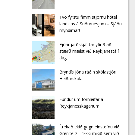
Tvö fyrstu fimm stjörnu hótel
landsins á Suðurnesjum – Sjáðu
myndirnar!
Fjórir jarðskjálftar yfir 3 að
stærð mælst við Reykjanestá í
dag
Bryndís Jóna ráðin skólastjóri
Heiðarskóla
Fundur um fornleifar á
Reykjanesskaganum
Ítrekað ekið gegn einstefnu við
Greniteig – “Ekki mikið sem við