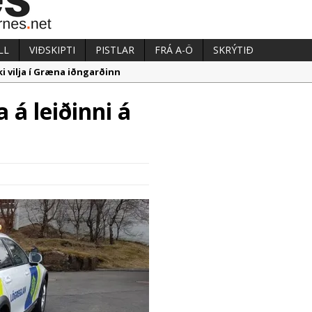
LL
VIÐSKIPTI
PISTLAR
FRÁ A-Ö
SKRÝTIÐ
i vilja í Græna iðngarðinn
aka við almenningssamgöngum í Reykjanesbæ
 á leiðinni á
æpum milljarði yfir áætlun