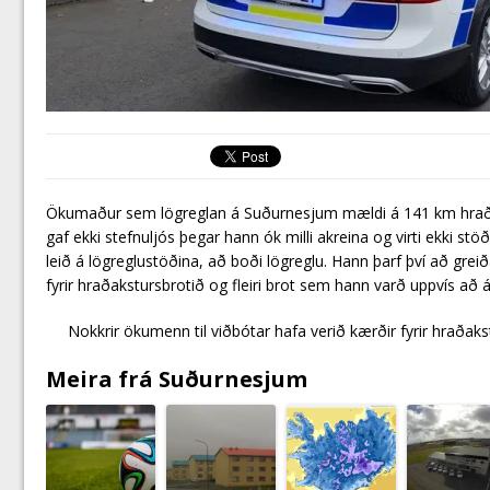
Ökumaður sem lögreglan á Suðurnesjum mældi á 141 km hraða 
gaf ekki stefnuljós þegar hann ók milli akreina og virti ekki st
leið á lögreglustöðina, að boði lögreglu. Hann þarf því að gr
fyrir hraðakstursbrotið og fleiri brot sem hann varð uppvís að á
Nokkrir ökumenn til viðbótar hafa verið kærðir fyrir hrað
Meira frá Suðurnesjum