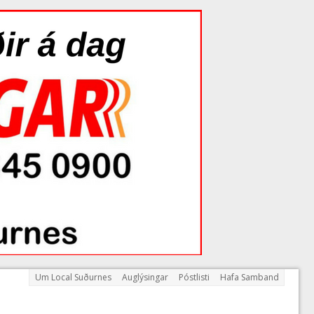
Um Local Suðurnes
Auglýsingar
Póstlisti
Hafa Samband