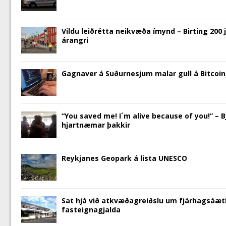
)
w
)
d
)
o
w
)
Vildu leiðrétta neikvæða ímynd – Birting 200 
árangri
Gagnaver á Suðurnesjum malar gull á Bitco
“You saved me! I´m alive because of you!” – 
hjartnæmar þakkir
Reykjanes Geopark á lista UNESCO
Sat hjá við atkvæðagreiðslu um fjárhagsáætl
fasteignagjalda