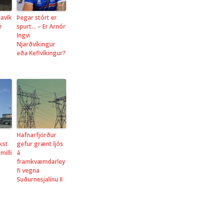
davík
Þegar stórt er
r
spurt… – Er Arnór
Ingvi
Njarðvíkingur
eða Keflvíkingur?
Hafnarfjörður
kst
gefur grænt ljós
milli
á
framkvæmdarley
fi vegna
Suðurnesjalínu II