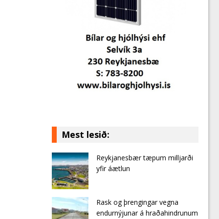
Mest lesið:
Reykjanesbær tæpum milljarði
yfir áætlun
Rask og þrengingar vegna
endurnýjunar á hraðahindrunum