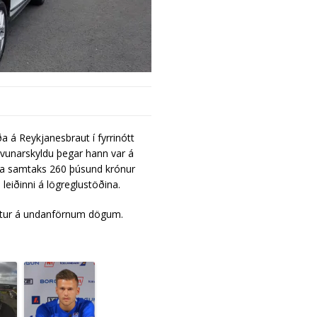
á Reykjanesbraut í fyrrinótt
öðvunarskyldu þegar hann var á
eiða samtaks 260 þúsund krónur
 leiðinni á lögreglustöðina.
akstur á undanförnum dögum.