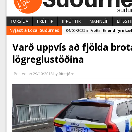
FORSÍÐA
FRÉTTIR
ÍÞRÓTTIR
MANNLÍF
LÍFSSTÍ
Nýjast á Local Suðurnes
04/05/2025 in Fréttir:
Erlend fyrirtæk
02/05/2025 in Fréttir:
Nýir aðilar t
Varð uppvís að fjölda brota
07/05/2025 in Fréttir:
Reykjanesbær t
lögreglustöðina
Posted on
29/10/2018
by
Ritstjórn