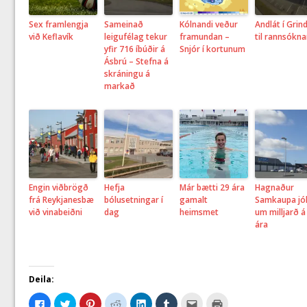
Sex framlengja
Sameinað
Kólnandi veður
Andlát í Grin
við Keflavík
leigufélag tekur
framundan –
til rannsókna
yfir 716 íbúðir á
Snjór í kortunum
Ásbrú – Stefna á
skráningu á
markað
Engin viðbrögð
Hefja
Már bætti 29 ára
Hagnaður
frá Reykjanesbæ
bólusetningar í
gamalt
Samkaupa jó
við vinabeiðni
dag
heimsmet
um milljarð á 
ára
Deila:
C
C
C
C
C
C
C
C