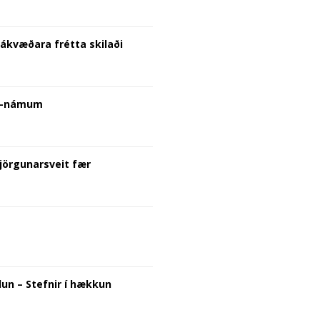
jákvæðara frétta skilaði
in-námum
Björgunarsveit fær
un – Stefnir í hækkun