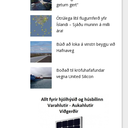
getum gert”
Ótrúlega lítil flugumferð yfir
Íslandi – Sjáðu muninn á milli
ára!
Búið að loka á vinstri beygju við
Hafnaveg
Boðað til kröfuhafafundar
vegna United Silicon