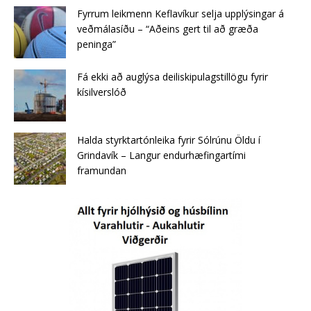
Fyrrum leikmenn Keflavíkur selja upplýsingar á
veðmálasíðu – “Aðeins gert til að græða
peninga”
Fá ekki að auglýsa deiliskipulagstillögu fyrir
kísilverslóð
Halda styrktartónleika fyrir Sólrúnu Öldu í
Grindavík – Langur endurhæfingartími
framundan