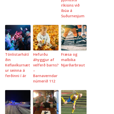
ríkisins við
íbúa á
Suðurnesjum
Tónlistarhátí
Hefurðu
Fræsa og
ðin
áhyggjur af
malbika
Keflavíkurnæt
velferð barns?
Njarðarbraut
ur seinna á
–
ferðinni í ár
Barnaverndar
númerið 112