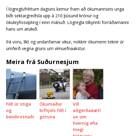
Í lögreglufréttum dagsins kemur fram að ökumannsins unga
bíði sektargreiðsla upp á 210 þúsund krónur og
ökuleyfissvipting í einn mánuð. Lögregla tilkynnti forráðamanni
hans um atvikið.
Þá voru, líkt og undanfarnar vikur, nokkrir ökumenn teknir úr
umferð vegna gruns um vímuefnaakstur.
Meira frá Suðurnesjum
Féll úr stiga
Ökumaður
Vill
og
bifhjóls féll í
aðgerðaáætl
beinbrotnaði
götuna
un um
hvernig efla
megi
þjónustu