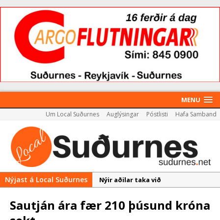
MENU
Um Local Suðurnes
Auglýsingar
Póstlisti
Hafa Samband
Nýjast á Local Suðurnes
Nýir aðilar taka við
almenningssamgöngum í
Sautján ára fær 210 þúsund króna
Reykjanesbæ