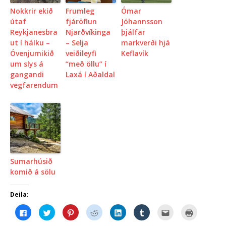
Nokkrir ekið
Frumleg
Ómar
útaf
fjáröflun
Jóhannsson
Reykjanesbra
Njarðvíkinga
þjálfar
ut í hálku –
– Selja
markverði hjá
Óvenjumikið
veiðileyfi
Keflavík
um slys á
“með öllu” í
gangandi
Laxá í Aðaldal
vegfarendum
Sumarhúsið
komið á sölu
Deila:
C
C
C
C
C
C
C
C
l
l
l
l
l
l
l
l
i
i
i
i
i
i
i
i