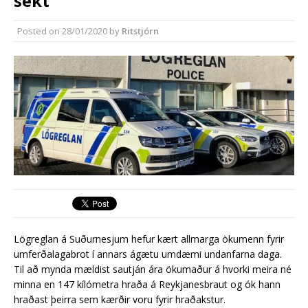
sekt
Rekstur HS Orku gekk vel á
síðasta ári
Posted on
28/01/2020
by
Ritstjórn
Erlend fyrirtæki vilja í Græna
iðngarðinn
Lögreglan á Suðurnesjum hefur kært allmarga ökumenn fyrir
umferðalagabrot í annars ágætu umdæmi undanfarna daga.
Til að mynda mældist sautján ára ökumaður á hvorki meira né
minna en 147 kílómetra hraða á Reykjanesbraut og ók hann
hraðast þeirra sem kærðir voru fyrir hraðakstur.