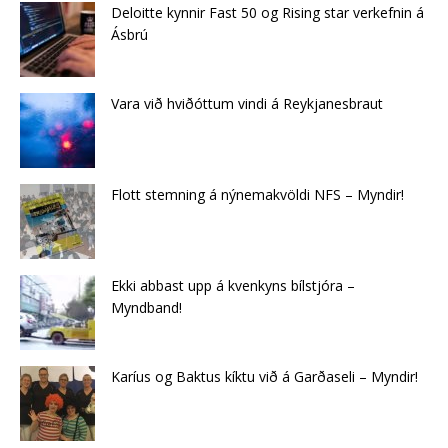
Deloitte kynnir Fast 50 og Rising star verkefnin á
Ásbrú
Vara við hviðóttum vindi á Reykjanesbraut
Flott stemning á nýnemakvöldi NFS – Myndir!
Ekki abbast upp á kvenkyns bílstjóra –
Myndband!
Karíus og Baktus kíktu við á Garðaseli – Myndir!