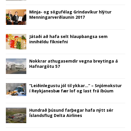
)
o
w
)
Minja- og sögufélag Grindavíkur hlýtur
Menningarverðlaunin 2017
Játaði að hafa selt hlaupbangsa sem
innihéldu fíkniefni
Nokkrar athugasemdir vegna breytinga á
Hafnargötu 57
“Leiðinlegustu jól til ykkar…” – Snjómokstur
í Reykjanesbæ fær lof og last frá íbúum
Hundrað þúsund farþegar hafa nýtt sér
Íslandsflug Delta Airlines