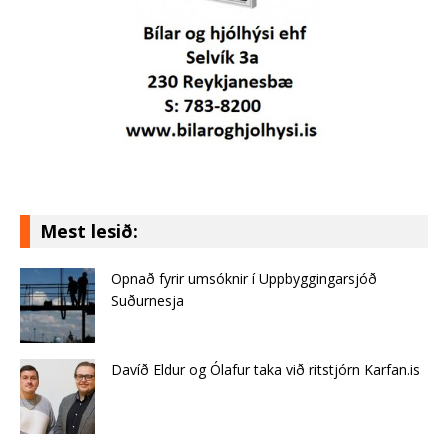
Mest lesið:
Opnað fyrir umsóknir í Uppbyggingarsjóð
Suðurnesja
Davíð Eldur og Ólafur taka við ritstjórn Karfan.is