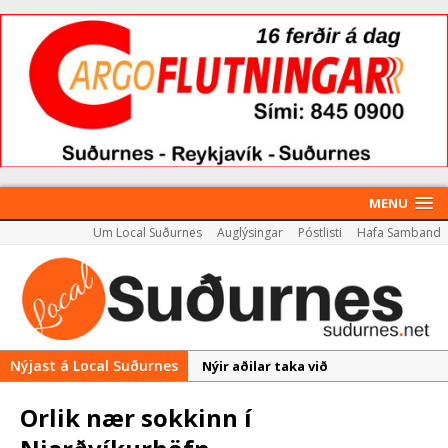
MENU
Um Local Suðurnes
Auglýsingar
Póstlisti
Hafa Samband
Nýjast á Local Suðurnes
Nýir aðilar taka við
almenningssamgöngum í
Orlik nær sokkinn í
Reykjanesbæ