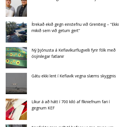
Ítrekað ekið gegn einstefnu við Greniteig – “Ekki
mikið sem við getum gert”
Ný þjónusta á Keflavíkurflugvelli fyrir fólk með
ósýnilegar fatlanir
Gátu ekki lent í Keflavík vegna slæms skyggnis
Líkur á að hátt í 700 kíló af fíkniefnum fari í
gegnum KEF