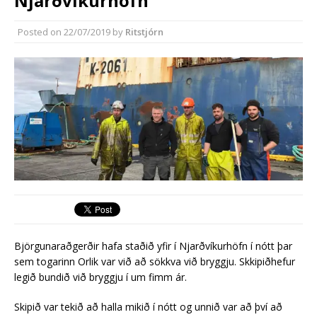
Njarðvíkurhöfn
Rekstur HS Orku gekk vel á
síðasta ári
Posted on
22/07/2019
by
Ritstjórn
Erlend fyrirtæki vilja í Græna
iðngarðinn
Björgunaraðgerðir hafa staðið yfir í Njarðvíkurhöfn í nótt þar
sem togarinn Orlik var við að sökkva við bryggju. Skkipiðhefur
legið bundið við bryggju í um fimm ár.
Skipið var tekið að halla mikið í nótt og unnið var að því að