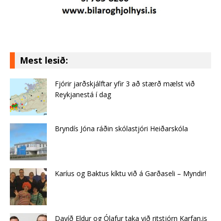
Mest lesið:
Fjórir jarðskjálftar yfir 3 að stærð mælst við
Reykjanestá í dag
Bryndís Jóna ráðin skólastjóri Heiðarskóla
Karíus og Baktus kíktu við á Garðaseli – Myndir!
Davíð Eldur og Ólafur taka við ritstjórn Karfan.is