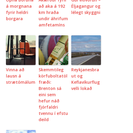
á morgnana
að aka á 192
Éljagangur og
fyrir heldri
km hraða
lélegt skyggni
borgara
undir áhrifum
amfetamíns
Vinna að
Skemmtileg
Reykjanesbra
lausn á
körfuboltatöl
ut og
strætómálum
fræði:
Keflavíkurflug
Brenton sá
velli lokað
eini sem
hefur náð
fjórfaldri
tvennu í efstu
deild