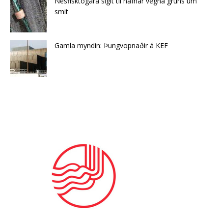
Nesfisktogara siglt til hafnar vegna gruns um
smit
Gamla myndin: Þungvopnaðir á KEF