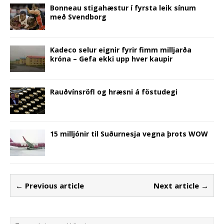
Bonneau stigahæstur í fyrsta leik sínum
með Svendborg
Kadeco selur eignir fyrir fimm milljarða
króna – Gefa ekki upp hver kaupir
Rauðvínsröfl og hræsni á föstudegi
15 milljónir til Suðurnesja vegna þrots WOW
← Previous article
Next article →