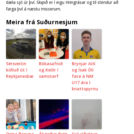
dæla sjó úr því. Skipið er í eigu Hringrásar og til stendur að
farga því á næstu misserum.
Meira frá Suðurnesjum
Sérsveitin
Bókasafnið
Brynjar Atli
kölluð út í
og Keilir í
og Ísak Óli
Reykjanesbæ
samstarf
fara á NM
U17 ára í
knattspyrnu
Opna Boruna
Ákærður fyrir
Gul viðvörun –