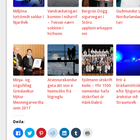
Milljóna
Vandræðatogari
Bergrún Dögg
Guðmundur 
lottómiði seldur í
kominn í niðurrif
sigurvegari í
Norðurlanda
Njarðvík
– Tvisvar nærri
Stóru
tari
sokkinn í
upplestrarkeppni
höfninni
nni
Minja- og
Atvinnurekendur
Fjölmenn útskrift
Þrír á
sögufélag
geta átt von á
Keilis – Yfir 1500
bráðamóttö
Grindavíkur
heimsókn frá
nemendur hafa
eftir fjögurra
hlýtur
lögreglu
útskrifast úr
árekstur við
Menningarverðla
Háskólabrú
Straumsvík
unin 2017
Deila:
C
C
C
C
C
C
C
l
l
l
l
l
l
l
i
i
i
i
i
i
i