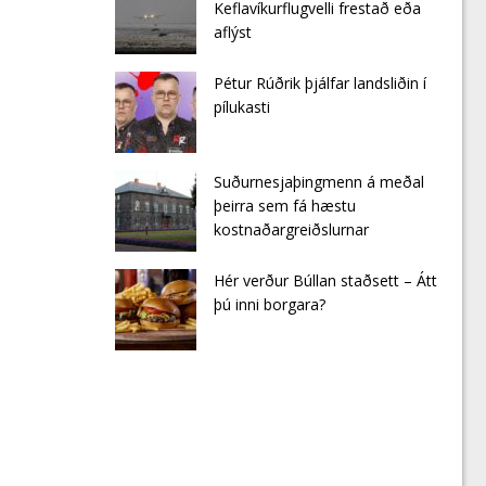
Keflavíkurflugvelli frestað eða
aflýst
Pétur Rúðrik þjálfar landsliðin í
pílukasti
Suðurnesjaþingmenn á meðal
þeirra sem fá hæstu
kostnaðargreiðslurnar
Hér verður Búllan staðsett – Átt
þú inni borgara?