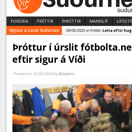
FORSÍÐA
FRÉTTIR
ÍÞRÓTTIR
MANNLÍF
LÍFSSTÍ
Nýjast á Local Suðurnes
09/05/2025 in Fréttir:
Leita eftir h
07/05/2025 in Fréttir:
Reykjanesbær t
Þróttur í úrslit fótbolta.n
09/05/2025 in Fréttir:
Segja mikla a
eftir sigur á Víði
Posted on
22/02/2016
by
Ritstjórn