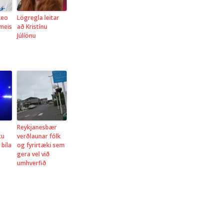
Leo
Lögregla leitar
meis
að Kristínu
Júlíönu
Reykjanesbær
ku
verðlaunar fólk
 bíla
og fyrirtæki sem
gera vel við
umhverfið