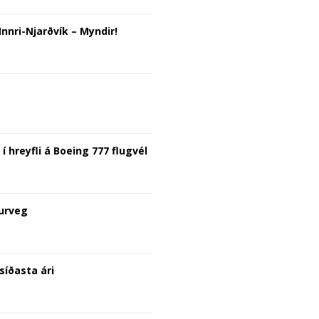
nnri-Njarðvík – Myndir!
í hreyfli á Boeing 777 flugvél
kurveg
síðasta ári