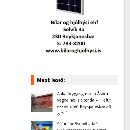
Mest lesið:
Auka öryggisgæslu á Ásbrú
vegna hælisleitenda – “Hefur
ekkert með Reykjanesbæ að
gera”
Silfur í boðsundi – Þrír