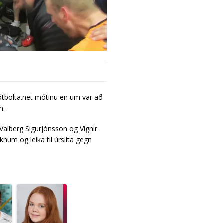
Fótbolta.net mótinu en um var að
m.
r Valberg Sigurjónsson og Vignir
knum og leika til úrslita gegn