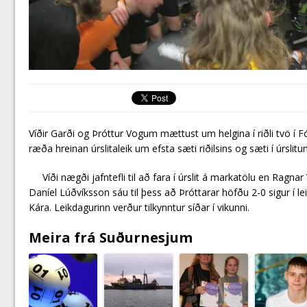
Víðir Garði og Þróttur Vogum mættust um helgina í riðli tvö í 
ræða hreinan úrslitaleik um efsta sæti riðilsins og sæti í úrslitu
Víði nægði jafntefli til að fara í úrslit á markatölu en Ragna
Daníel Lúðvíksson sáu til þess að Þróttarar höfðu 2-0 sigur í lei
Kára. Leikdagurinn verður tilkynntur síðar í vikunni.
Meira frá Suðurnesjum