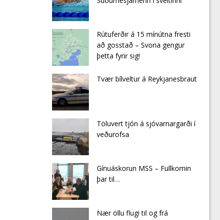
Suðurnesjamenn í sveitinni
Rútuferðir á 15 mínútna fresti
að gosstað – Svona gengur
þetta fyrir sig!
Tvær bílveltur á Reykjanesbraut
Töluvert tjón á sjóvarnargarði í
veðurofsa
Gínuáskorun MSS – Fullkomin
þar til…
Nær öllu flugi til og frá