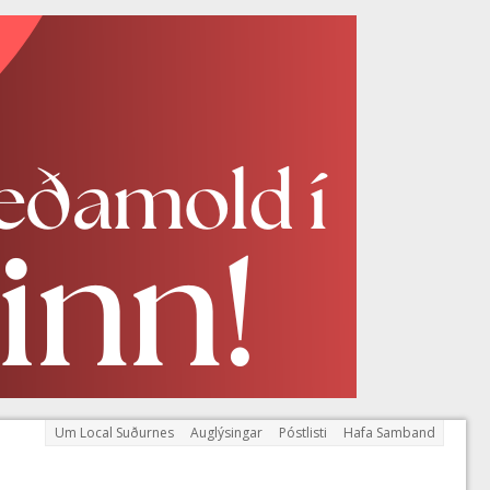
Um Local Suðurnes
Auglýsingar
Póstlisti
Hafa Samband