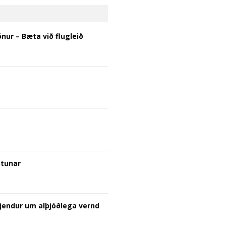
ónur – Bæta við flugleið
stunar
jendur um alþjóðlega vernd