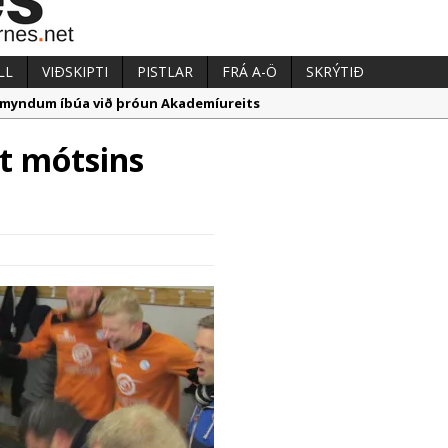
LL
VIÐSKIPTI
PISTLAR
FRÁ A-Ö
SKRÝTIÐ
ugmyndum íbúa við þróun Akademíureits
æpum milljarði yfir áætlun
et mótsins
nnmarka hafa verið á útboðsgögnum vegna strætó