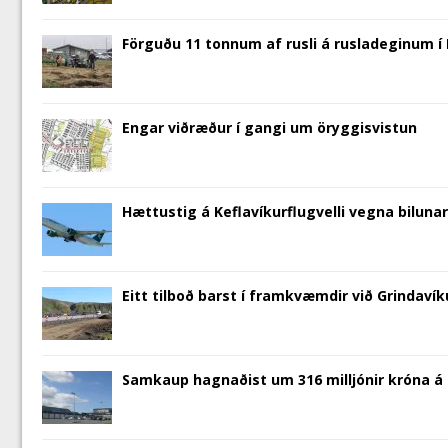
)
Förguðu 11 tonnum af rusli á rusladeginum í I
Engar viðræður í gangi um öryggisvistun
Hættustig á Keflavíkurflugvelli vegna bilunar 
Eitt tilboð barst í framkvæmdir við Grindaví
Samkaup hagnaðist um 316 milljónir króna á 