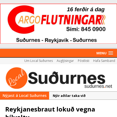
MENU
Um Local Suðurnes
Auglýsingar
Póstlisti
Hafa Samband
Nýjast á Local Suðurnes
Nýir aðilar taka við
almenningssamgöngum í
Reykjanesbraut lokuð vegna
Reykjanesbæ