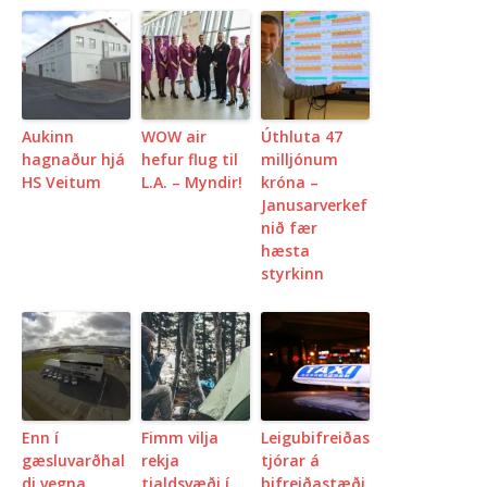
Aukinn
WOW air
Úthluta 47
hagnaður hjá
hefur flug til
milljónum
HS Veitum
L.A. – Myndir!
króna –
Janusarverkef
nið fær
hæsta
styrkinn
Enn í
Fimm vilja
Leigubifreiðas
gæsluvarðhal
rekja
tjórar á
di vegna
tjaldsvæði í
bifreiðastæði