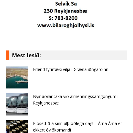
Mest lesið:
Erlend fyrirtæki vilja í Græna iðngarðinn
Nýir aðilar taka við almenningssamgöngum í
Reykjanesbæ
Klósettið á sinn alþjóðlega dag! – Árna Árna er
ekkert óviðkomandi