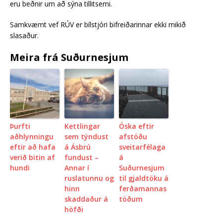
eru beðnir um að sýna tillitsemi.
Samkvæmt vef RÚV er bílstjóri bifreiðarinnar ekki mikið
slasaður.
Meira frá Suðurnesjum
Þurfti
Kettlingar
Óska eftir
aðhlynningu
sem týndust
afstöðu
eftir að hafa
á Ásbrú
sveitarfélaga
verið bitin af
fundust –
á
hundi
Annar í
Suðurnesjum
ruslatunnu og
til gjaldtöku á
hinn
ferðamannas
skaddaður á
töðum
höfði