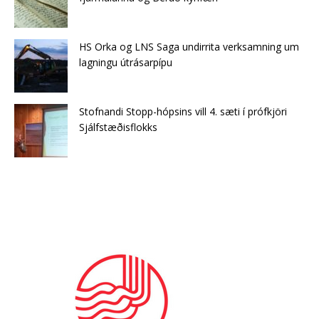
HS Orka og LNS Saga undirrita verksamning um
lagningu útrásarpípu
Stofnandi Stopp-hópsins vill 4. sæti í prófkjöri
Sjálfstæðisflokks