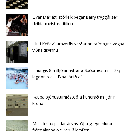
Elvar Már átti stórleik þegar Barry tryggði sér
deildarmeistaratitilinn
Hluti Keflavíkurhverfis verður án rafmagns vegna
viðhaldsvinnu
Einungis 8 milljónir nýttar á Suðurnesjum – Sky
lagoon stakk Bláa lónið af
Kaupa þjónustumiðstöð á hundrað milljónir
króna
Mest lesnu pistlar ársins: Óþægilegu hlutar
fjármálanna og Beruð kynfæri