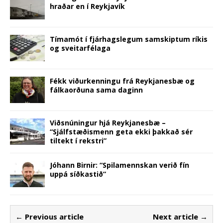
hraðar en í Reykjavík
Tímamót í fjárhagslegum samskiptum ríkis
og sveitarfélaga
Fékk viðurkenningu frá Reykjanesbæ og
fálkaorðuna sama daginn
Viðsnúningur hjá Reykjanesbæ –
“Sjálfstæðismenn geta ekki þakkað sér
tiltekt í rekstri”
Jóhann Birnir: “Spilamennskan verið fín
uppá síðkastið”
← Previous article
Next article →