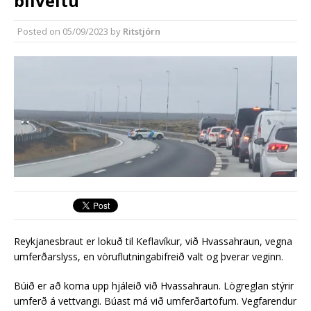
bílveltu
Rekstur HS Orku gekk vel á
síðasta ári
Posted on
05/09/2023
by
Ritstjórn
Erlend fyrirtæki vilja í Græna
iðngarðinn
Reykjanesbraut er lokuð til Keflavíkur, við Hvassahraun, vegna
umferðarslyss, en vöruflutningabifreið valt og þverar veginn.
Búið er að koma upp hjáleið við Hvassahraun. Lögreglan stýrir
umferð á vettvangi. Búast má við umferðartöfum. Vegfarendur