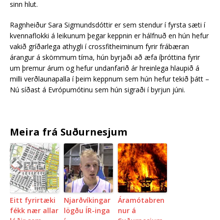
sinn hlut.
Ragnheiður Sara Sigmundsdóttir er sem stendur í fyrsta sæti í
kvennaflokki á leikunum þegar keppnin er hálfnuð en hún hefur
vakið gríðarlega athygli í crossfitheiminum fyrir frábæran
árangur á skömmum tíma, hún byrjaði að æfa íþróttina fyrir
um þremur árum og hefur undanfarið ár hreinlega hlaupið á
milli verðlaunapalla í þeim keppnum sem hún hefur tekið þátt –
Nú síðast á Evrópumótinu sem hún sigraði í byrjun júni.
Meira frá Suðurnesjum
Eitt fyrirtæki
Njarðvíkingar
Áramótabren
fékk nær allar
lögðu ÍR-inga
nur á