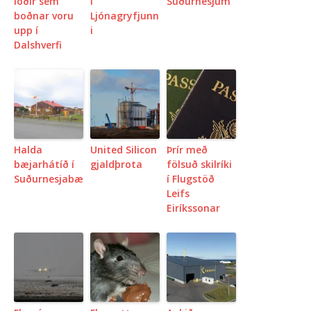
lóðir sem
í
Suðurnesjum
boðnar voru
Ljónagryfjunn
upp í
i
Dalshverfi
Halda
United Silicon
Þrír með
bæjarhátíð í
gjaldþrota
fölsuð skilríki
Suðurnesjabæ
í Flugstöð
Leifs
Eiríkssonar