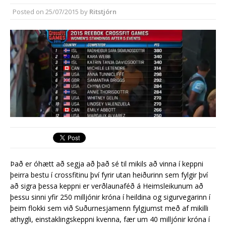
Hringtorg við Fitjabakka
Posted on
25/07/2015
by
Ritstjórn
vænlegasti kosturinn
Það er óhætt að segja að það sé til mikils að vinna í keppni
þeirra bestu í crossfitinu því fyrir utan heiðurinn sem fylgir því
að sigra þessa keppni er verðlaunaféð á Heimsleikunum að
þessu sinni yfir 250 milljónir króna í heildina og sigurvegarinn í
þeim flokki sem við Suðurnesjamenn fylgjumst með af mikilli
athygli, einstaklingskeppni kvenna, fær um 40 milljónir króna í