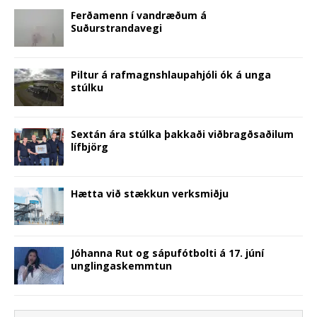
Ferðamenn í vandræðum á
Suðurstrandavegi
Pilt­ur á raf­magns­hlaupa­hjóli ók á unga
stúlku
Sextán ára stúlka þakkaði viðbragðsaðilum
lífbjörg
Hætta við stækkun verksmiðju
Jóhanna Rut og sápufótbolti á 17. júní
unglingaskemmtun