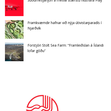
Suðurnesjahjón á meðal stærstu hluthafa Play
Framkvæmdir hafnar við nýja útivistarparadís í
Njarðvík
Forstjóri Stolt Sea Farm: “Framleiðslan á Íslandi
lofar góðu”