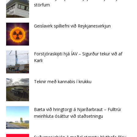
störfum
Geislavirk spilliefni við Reykjanesvirkjun
Forstjóraskipti hjá ÍAV – Sigurður tekur við af
Karli
Teknir með kannabis í krukku
Bæta við hringtorgi á Njarðarbraut – Fulltrúi
meirihluta ósáttur við staðsetningu