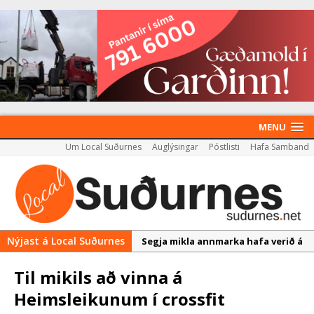
MENU
Um Local Suðurnes
Auglýsingar
Póstlisti
Hafa Samband
Nýjast á Local Suðurnes
Segja mikla annmarka hafa verið á
útboðsgögnum vegna strætó
Til mikils að vinna á
Leita eftir hugmyndum íbúa við
Heimsleikunum í crossfit
þróun Akademíureits