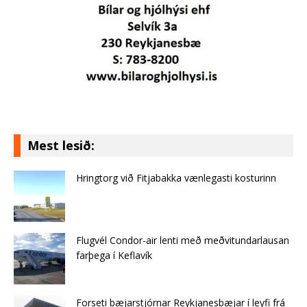
Mest lesið:
Hringtorg við Fitjabakka vænlegasti kosturinn
Flugvél Condor-air lenti með meðvitundarlausan
farþega í Keflavík
Forseti bæjarstjórnar Reykjanesbæjar í leyfi frá