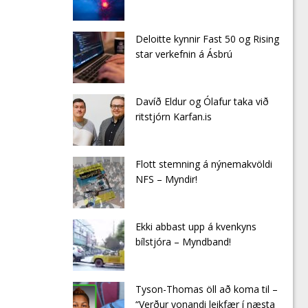
Deloitte kynnir Fast 50 og Rising
star verkefnin á Ásbrú
Davíð Eldur og Ólafur taka við
ritstjórn Karfan.is
Flott stemning á nýnemakvöldi
NFS – Myndir!
Ekki abbast upp á kvenkyns
bílstjóra – Myndband!
Tyson-Thomas öll að koma til –
“Verður vonandi leikfær í næsta