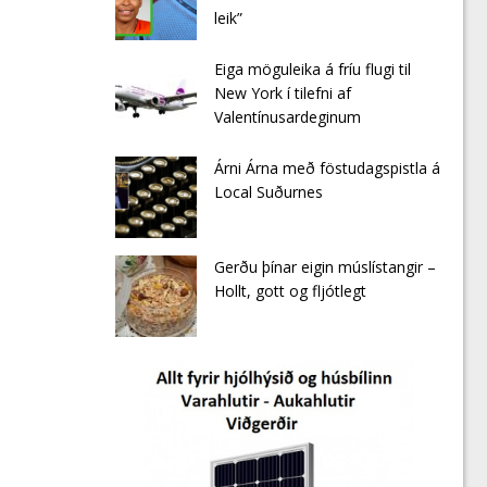
leik”
Eiga möguleika á fríu flugi til
New York í tilefni af
Valentínusardeginum
Árni Árna með föstudagspistla á
Local Suðurnes
Gerðu þínar eigin múslístangir –
Hollt, gott og fljótlegt