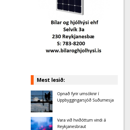
Mest lesið:
Opnað fyrir umsóknir í
Uppbyggingarsjóð Suðurnesja
Vara við hviðóttum vindi á
Reykjanesbraut