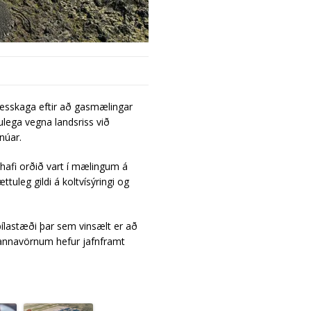
nesskaga eftir að gasmælingar
ulega vegna landsriss við
núar.
 hafi orðið vart í mælingum á
tuleg gildi á koltvísýringi og
bílastæði þar sem vinsælt er að
lmannavörnum hefur jafnframt