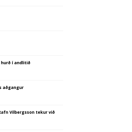
hurð í andlitið
is aðgangur
Rafn Vilbergsson tekur við