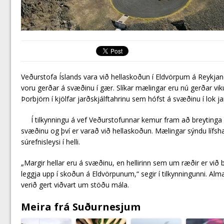
Veðurstofa Íslands vara við hellaskoðun í Eldvörpum á Reykja
voru gerðar á svæðinu í gær. Slíkar mælingar eru nú gerðar vik
Þorbjörn í kjölfar jarðskjálftahrinu sem hófst á svæðinu í lok ja
Í tilkynningu á vef Veðurstofunnar kemur fram að breytinga
svæðinu og því er varað við hellaskoðun. Mælingar sýndu lífshæt
súrefnisleysi í helli.
„Margir hellar eru á svæðinu, en hellirinn sem um ræðir er við 
leggja upp í skoðun á Eldvörpunum,“ segir í tilkynningunni. A
verið gert viðvart um stöðu mála.
Meira frá Suðurnesjum