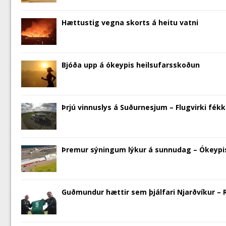
w
i
w
n
w
n
n
i
n
w
d
i
d
e
n
d
i
o
n
o
w
d
o
n
w
d
w
w
Hættustig vegna skorts á heitu vatni
o
w
d
)
o
)
i
w
)
o
w
n
)
w
)
d
)
o
w
)
Bjóða upp á ókeypis heilsufarsskoðun
Þrjú vinnuslys á Suðurnesjum – Flugvirki fékk 
Þremur sýningum lýkur á sunnudag – Ókeyp
Guðmundur hættir sem þjálfari Njarðvíkur – 