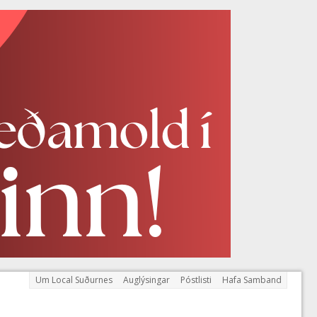
Um Local Suðurnes
Auglýsingar
Póstlisti
Hafa Samband