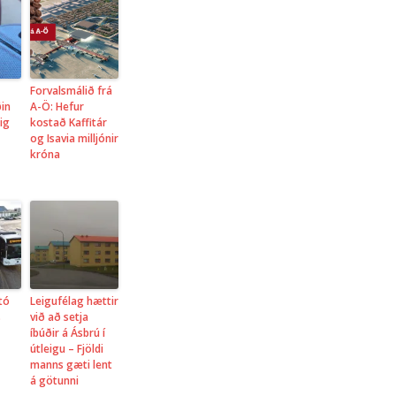
Forvalsmálið frá
ðin
A-Ö: Hefur
tig
kostað Kaffitár
og Isavia milljónir
króna
tó
Leigufélag hættir
s
við að setja
íbúðir á Ásbrú í
útleigu – Fjöldi
manns gæti lent
á götunni