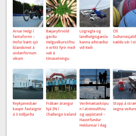
Arnar Helgi í
Bæjaryfirvöld
Lögregla og
Öll
fantaformi –
gerðu
landhelgisgæsla
Suðurnesjali
Hefur bætt sjö
Helguvíkursöfnu
kanna aðstæður
nældu sér í s
Íslandsmet á
n erfitt fyrir með
við Keili
undanförnum
vali á
vikum
tímasetningu
Reykjanesbær
Frábær árangur
Verðmætasköpu
Stopp á stræ
kaupir fasteignir
hjá 3N í
n í atvinnulífinu
vegna veður
á 3 milljarða
Challenge Iceland
og uppistand –
Haustfundur
Heklunnar í dag