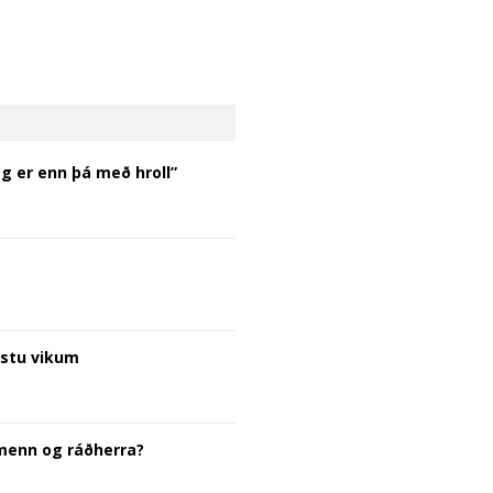
Ég er enn þá með hroll”
æstu vikum
gmenn og ráðherra?