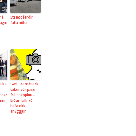
r á
Strætóferðir
agin
falla niður
eika
Gæi “Iceredneck”
tekur sér pásu
innar
frá Snappinu –
inni
Biður fólk að
hafa ekki
áhyggjur