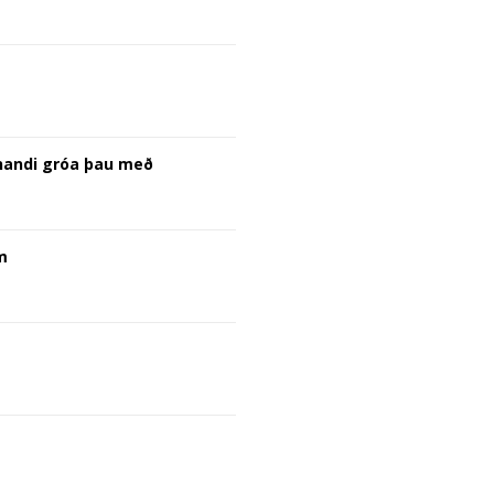
onandi gróa þau með
m