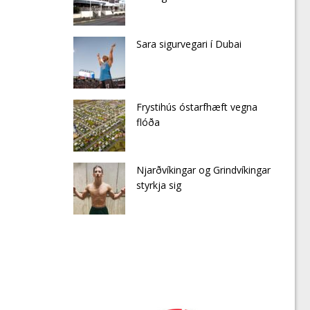
Sara sigurvegari í Dubai
Frystihús óstarfhæft vegna
flóða
Njarðvíkingar og Grindvíkingar
styrkja sig