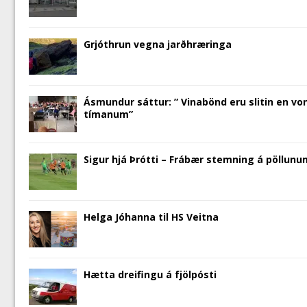
w
)
o
w
n
)
w
)
d
)
o
w
)
Grjóthrun vegna jarðhræringa
Ásmundur sáttur: ” Vinabönd eru slitin en v
tímanum”
Sigur hjá Þrótti – Frábær stemning á pöllunu
Helga Jóhanna til HS Veitna
Hætta dreifingu á fjölpósti