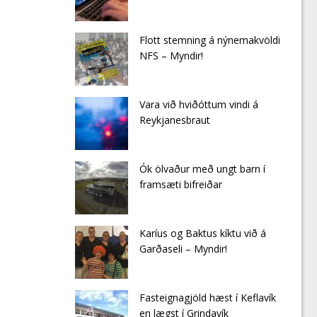
Flott stemning á nýnemakvöldi
NFS – Myndir!
Vara við hviðóttum vindi á
Reykjanesbraut
Ók ölvaður með ungt barn í
framsæti bifreiðar
Karíus og Baktus kíktu við á
Garðaseli – Myndir!
Fasteignagjöld hæst í Keflavík
en lægst í Grindavík