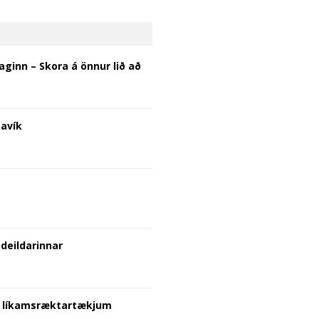
ginn – Skora á önnur lið að
lavík
deildarinnar
 á líkamsræktartækjum