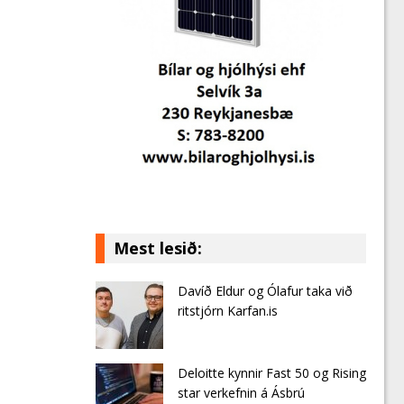
Mest lesið:
Davíð Eldur og Ólafur taka við
ritstjórn Karfan.is
Deloitte kynnir Fast 50 og Rising
star verkefnin á Ásbrú