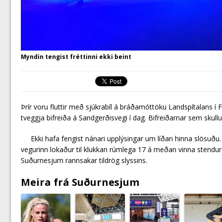
Myndin tengist fréttinni ekki beint
Þrír voru fluttir með sjúkrabíl á bráðamóttöku Landspítalans í 
tveggja bifreiða á Sandgerðisvegi í dag. Bifreiðarnar sem skul
Ekki hafa fengist nánari upplýsingar um líðan hinna slösuðu
vegurinn lokaður til klukkan rúmlega 17 á meðan vinna stendur 
Suðurnesjum rannsakar tildrög slyssins.
Meira frá Suðurnesjum