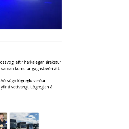
Fossvogi eftir harkalegan árekstur
lu saman komu úr gagnstæðri átt.
. Að sögn lögreglu verður
yfir á vettvangi. Lögreglan á