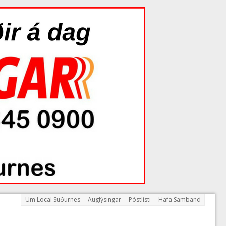
Um Local Suðurnes
Auglýsingar
Póstlisti
Hafa Samband