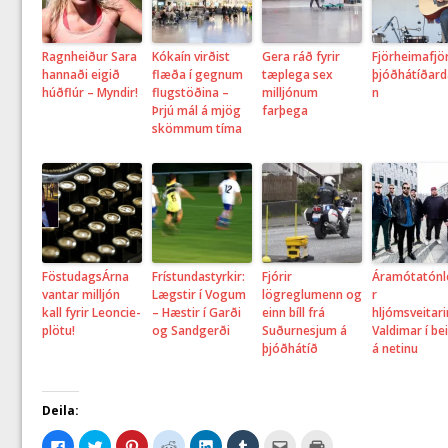
Ragnheiður Sara
Kókaín virðist
Gera ráð fyrir
Fjörheimafjö
hannaði eigið
flæða í gegnum
tæplega sex
þjóðhátíðard
húðflúr – Myndir!
flugstöðina –
milljónum
n
Þrjú mál á mjög
farþega
skömmum tíma
FöstudagsÁrna
Frístundastyrkir:
Fjórir
Áramótatónl
vantar milljón
Lægstir í Vogum
lögreglumenn og
r
kall fyrir Leoncie-
– Hæstir í Garði
einn bíll frá
hljómsveitar
plötu!
og Sandgerði
Suðurnesjum á
Valdimar í be
þjóðhátíð
á netinu
Deila:
C
C
C
C
C
C
C
C