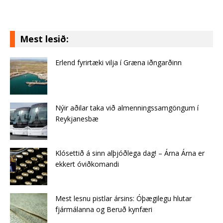
Mest lesið:
Erlend fyrirtæki vilja í Græna iðngarðinn
Nýir aðilar taka við almenningssamgöngum í
Reykjanesbæ
Klósettið á sinn alþjóðlega dag! – Árna Árna er
ekkert óviðkomandi
Mest lesnu pistlar ársins: Óþægilegu hlutar
fjármálanna og Beruð kynfæri