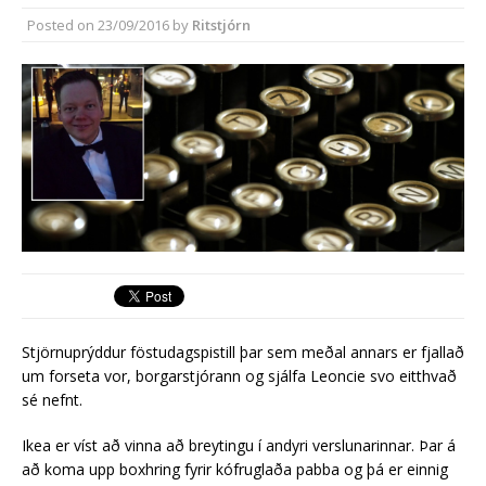
síðasta ári
Posted on
23/09/2016
by
Ritstjórn
Erlend fyrirtæki vilja í Græna
iðngarðinn
Stjörnuprýddur föstudagspistill þar sem meðal annars er fjallað
um forseta vor, borgarstjórann og sjálfa Leoncie svo eitthvað
sé nefnt.
Ikea er víst að vinna að breytingu í andyri verslunarinnar. Þar á
að koma upp boxhring fyrir kófruglaða pabba og þá er einnig