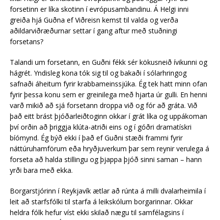
forsetinn er líka skotinn í evrópusambandinu. Á Helgi inni
greiða hjá Guðna ef Viðreisn kemst til valda og verða
aðildarviðræðurnar settar í gang aftur með stuðningi
forsetans?
Talandi um forsetann, en Guðni fékk sér kökusneið ívikunni og
hágrét. Yndisleg kona tók sig til og bakaði í sólarhringog
safnaði áheitum fyrir krabbameinssjúka. Ég tek hatt minn ofan
fyrir þessa konu sem er greinilega með hjarta úr gulli. En henni
varð mikið að sjá forsetann droppa við og fór að gráta. Við
það eitt brást þjóðarleiðtoginn okkar í grát líka og uppákoman
því orðin að þriggja klúta-atriði eins og í góðri dramatískri
bíómynd. Ég býð ekki í það ef Guðni stæði frammi fyrir
náttúruhamförum eða hryðjuverkum þar sem reynir verulega á
forseta að halda stillingu og þjappa þjóð sinni saman – hann
yrði bara með ekka.
Borgarstjórinn í Reykjavík ætlar að rúnta á milli dvalarheimila í
leit að starfsfólki til starfa á leikskólum borgarinnar. Okkar
heldra fólk hefur víst ekki skilað nægu til samfélagsins í