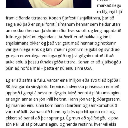
markaðslegu
m tilgangi hjá
framleiðanda titrarans. Konan fjárfesti í snjalltitrara, þar að
segja að það er snjallforrit í símanum hennar sem heldur utan
um notkun hennar. Já skráir niður hversu oft og lengi appatatið
fullnægir þörfum eigandans. Auðvelt er að hakka sig inn í
snjallsímana okkar og það var gert með hennar og notkunin
var greinilega eins og km- mælir í gömlum leigubíl og sýndi að
græjan er verulega endingargóð og því gögnin notuð til að
auka sölu á þessu úthaldsgóða titrara. Konan er að sjálfsögðu
búin að höfða mál – þetta er nú einu sinni USA.
Ég er að safna á fullu, vantar eina milljón eða svo tilað bjóða í
30 ára gamla vinylplötu Leonice. Indverska prinsessan er með
uppboð í gangi á þessum dýrgrip. Með henni á plötuumslaginu
er engin annar en Jón Páll heitinn. Hann Jón var þjóðargersemi.
Ég man að einu sinni kom hann í Garðinn og samkomuhúsið
var troðfullt. Þarna stóð hann og blés upp hitapoka eins og
ekkert sé þar til að þeir sprungu. Ég mun að sjálfsögðu klippa
Jón Páll úf af plötuumslaginu og henda restinni, hver vill ekki