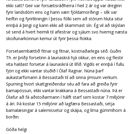
ekki satt? Geir var forsætisráðherra í heil 2 ár og var dreginn
fyrir landsdóm eins og hann væri fjöldamorðingi – slík var
heiftin og fyrirlitningin í þessu fólki sem að stórum hluta situr
ennþá á þingi og kann ekki að skammast sín. Ég vil að skýslan
sé send á hvert heimili til aflestrar og sjáum svo hvernig næsta
skoðunarkönnun kemur út fyrir þessa flokka.
Forsetaembættið fitnar og fitnar, kostnaðarlega séð. Guðni
Th. er þriðji forsetinn á launaskrá hjá okkur, en eins og flestir
vita haldast forsetar á launaskrá út lífið. Vigdís er ennþá í fullu
fjöri og ekki vantar stuðið í Ólaf Ragnar. Núna þarf
aukastarfsmann á Bessastaði til að sinna ýmsum verkum.
Spurning hvort skattgreiðendur séu að fara að greiða fyrir
barnapössun, ekki vantar krakkana á Bessastaði núna. Þá er
Ólafur að fá aðstoðarmann í hálft starf sem kostar 7 milljónir
á ári. Þá kostar 15 milljónir að lagfæra Bessastaði, setja
barnalæsingar á salernissetur og skápa, og líma gúmmíhorn á
borðin.
Góða helgi