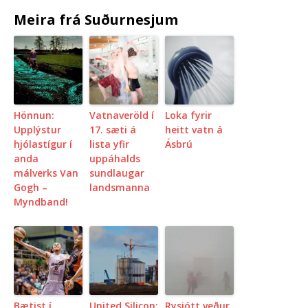
Meira frá Suðurnesjum
Hönnun:
Vatnaveröld í
Loka fyrir
Upplýstur
17. sæti á
heitt vatn á
hjólastígur í
lista yfir
Ásbrú
anda
uppáhalds
málverks Van
sundlaugar
Gogh –
landsmanna
Myndband!
Bætist í
United Silicon:
Rysjótt veður