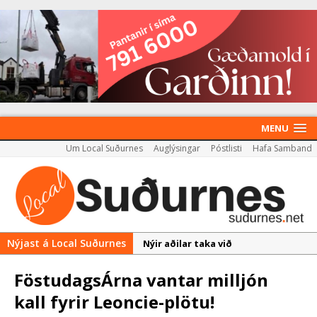
MENU
Um Local Suðurnes
Auglýsingar
Póstlisti
Hafa Samband
Nýjast á Local Suðurnes
Nýir aðilar taka við
almenningssamgöngum í
FöstudagsÁrna vantar milljón
Reykjanesbæ
kall fyrir Leoncie-plötu!
Rekstur HS Orku gekk vel á