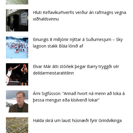
Hluti Keflavíkurhverfis verður án rafmagns vegna
viðhaldsvinnu
Einungis 8 milljónir nýttar á Suðurnesjum – Sky
lagoon stakk Bláa lónið af
Elvar Már átti stórleik þegar Barry tryggði sér
deildarmeistaratitilinn
Árni Sigfússon: “Annað hvort ná menn að loka á
þessa mengun eða kísilverið lokar”
Halda skrá um laust húsnæði fyrir Grindvíkinga