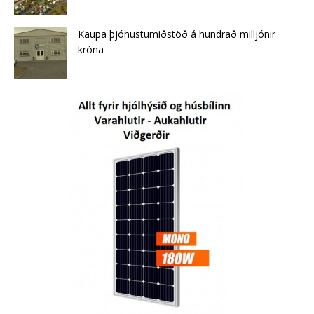
Kaupa þjónustumiðstöð á hundrað milljónir
króna