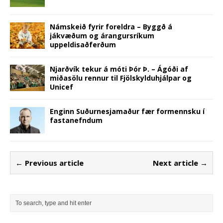
Námskeið fyrir foreldra – Byggð á
jákvæðum og árangursríkum
uppeldisaðferðum
Njarðvík tekur á móti Þór Þ. – Ágóði af
miðasölu rennur til Fjölskylduhjálpar og
Unicef
Enginn Suðurnesjamaður fær formennsku í
fastanefndum
← Previous article
Next article →