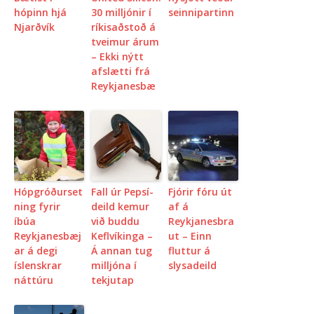
hópinn hjá
30 milljónir í
seinnipartinn
Njarðvík
ríkisaðstoð á
tveimur árum
– Ekki nýtt
afslætti frá
Reykjanesbæ
Hópgróðurset
Fall úr Pepsí-
Fjórir fóru út
ning fyrir
deild kemur
af á
íbúa
við buddu
Reykjanesbra
Reykjanesbæj
Keflvíkinga –
ut – Einn
ar á degi
Á annan tug
fluttur á
íslenskrar
milljóna í
slysadeild
náttúru
tekjutap