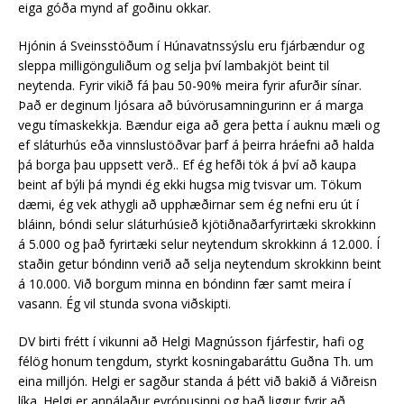
eiga góða mynd af goðinu okkar.
Hjónin á Sveinsstöðum í Húnavatnssýslu eru fjárbændur og
sleppa milligönguliðum og selja því lambakjöt beint til
neytenda. Fyrir vikið fá þau 50-90% meira fyrir afurðir sínar.
Það er deginum ljósara að búvörusamningurinn er á marga
vegu tímaskekkja. Bændur eiga að gera þetta í auknu mæli og
ef sláturhús eða vinnslustöðvar þarf á þeirra hráefni að halda
þá borga þau uppsett verð.. Ef ég hefði tök á því að kaupa
beint af býli þá myndi ég ekki hugsa mig tvisvar um. Tökum
dæmi, ég vek athygli að upphæðirnar sem ég nefni eru út í
bláinn, bóndi selur sláturhúsieð kjötiðnaðarfyrirtæki skrokkinn
á 5.000 og það fyrirtæki selur neytendum skrokkinn á 12.000. Í
staðin getur bóndinn verið að selja neytendum skrokkinn beint
á 10.000. Við borgum minna en bóndinn fær samt meira í
vasann. Ég vil stunda svona viðskipti.
DV birti frétt í vikunni að Helgi Magnússon fjárfestir, hafi og
félög honum tengdum, styrkt kosningabaráttu Guðna Th. um
eina milljón. Helgi er sagður standa á þétt við bakið á Viðreisn
líka. Helgi er annálaður evrópusinni og það liggur fyrir að