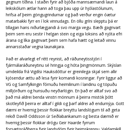
gegnum tíðina. Í staðin fyrir að bjóða mannsæmandi laun á
leikskólum ætlar hann að toga þau upp úr hjólastólunum,
hrifsa af þeim göngugrindurnar og það verður engin óætur
matarbakki fyrr en í lok vinnudags. En öllu gríni slepptu þá er
tillagan hans niðurlægjandi á svo marga vegu. Bæði gagnvart
þeim sem eru sestir í helgan stein og eiga loksins að njóta efri
árana og líka gagnvart þeim sem hafa hætt og leitað vinnu
annarsstaðar vegna launakjara.
Það er alvarlegt ef rétt reynist, að ráðuneytisstjóri í
fjármálaráðuneytinu sé hringja og hóta þingmönnum. Skýslan
umdeilda frá Vigdísi Hauksdóttur er greinilega skjal sem allir
kjósendur ættu að lesa fyrir komandi kosningar. Fyrir liggur að
VG og Samfylkingin fórnuðu heimilinum í landinu og töpuðu
milljörðum og hunsuðu neyðarlögin. En það er alltaf svo að
það má aldrei benda vinstri mönnum á þeirra mistök þótt
skotleyfið þeirra er alltaf í gildi og þarf aldrei að endurnýja. Gott
dæmi er hvernig þessir flokkar breyttu landslögum til að geta
rekið Davíð Oddsson úr Seðlabankanum og besta dæmið er
hvernig þessir flokkar drógu Geir Haarde fyrrum
forsætisráðherra fyrir landsdóm fyrir heimskreppu. Valdamikill