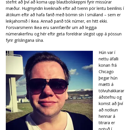
stefnt að því að koma upp blautbolskeppni fyrir missúrar
mæður. Hugmyndin kveiknaði eftir að tvenn pör lentu beinlínis í
átökum eftir að hafa farið með börnin sín í smáland – sem er
leikjahornið í Ikea. Annað parið tók númer, en hitt ekki.
Forsvarsmenn Ikea eru sannfærðir um að leggja
númerakerfinu og hér eftir geta foreldrar slegist upp á pössun
fyrir gríslingana sína.
Hún var í
nettu áfalli
konan frá
Chicago
þegar hún
mætti á
tölvuhakkarar
áðstefnu og
komst að því
að notkun
hennar á
titrara er
notuð í