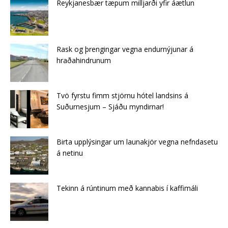
Reykjanesbær tæpum milljarði yfir áætlun
Rask og þrengingar vegna endurnýjunar á
hraðahindrunum
Tvö fyrstu fimm stjörnu hótel landsins á
Suðurnesjum – Sjáðu myndirnar!
Birta upplýsingar um launakjör vegna nefndasetu
á netinu
Tekinn á rúntinum með kannabis í kaffimáli