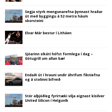
n
s
e
i
n
i
O
d
s
i
n
n
s
n
p
o
i
n
s
n
i
n
e
w
n
n
i
e
n
e
n
)
Segja styrk mengunarefna þynnast hraðar
n
e
n
w
n
w
s
út með byggingu á 52 metra háum
e
w
n
w
e
w
i
w
w
e
i
w
i
n
skorsteini
w
i
w
n
w
n
n
i
n
w
d
i
d
e
n
d
i
o
n
o
w
d
o
n
w
d
w
w
Elvar Már bestur í Litháen
o
w
d
)
o
)
i
w
)
o
w
n
)
w
)
d
)
o
w
)
Sjóarinn síkáti hófst formlega í dag –
Götugrill um allan bæ!
Endaði út í hrauni undir áhrifum fíkniefna
og á stolinni bifreið
Stór alþjóðleg fyrirtæki vilja eignast kísilver
United Silicon í Helguvík