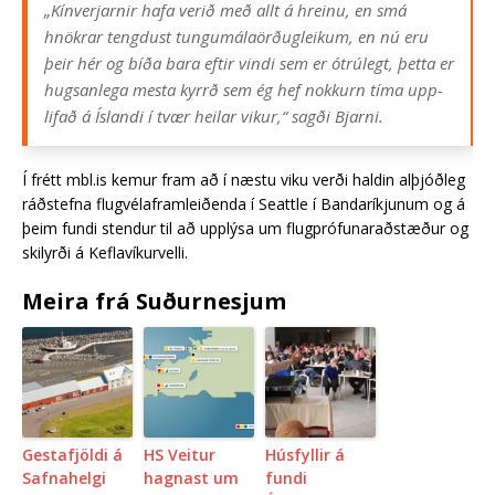
„Kín­verj­arn­ir hafa verið með allt á hreinu, en smá
hnökr­ar tengd­ust tungu­mála­örðug­leik­um, en nú eru
þeir hér og bíða bara eft­ir vindi sem er ótrú­legt, þetta er
hugs­an­lega mesta kyrrð sem ég hef nokk­urn tíma upp­
lifað á Íslandi í tvær heil­ar vik­ur,“ sagði Bjarni.
Í frétt mbl.is kemur fram að í næstu viku verði hald­in alþjóðleg
ráðstefna flug­véla­fram­leiðenda í Seattle í Banda­ríkj­un­um og á
þeim fundi stend­ur til að upp­lýsa um flug­próf­un­araðstæður og
skil­yrði á Kefla­vík­ur­velli.
Meira frá Suðurnesjum
Gestafjöldi á
HS Veitur
Húsfyllir á
Safnahelgi
hagnast um
fundi