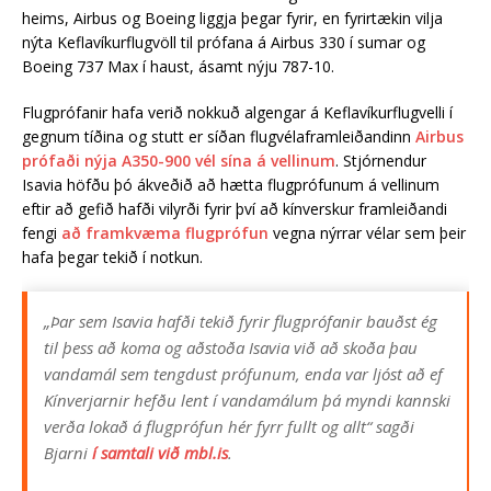
heims, Airbus og Boeing liggja þegar fyrir, en fyrirtækin vilja
nýta Keflavíkurflugvöll til prófana á Air­bus 330 í sum­ar og
Boeing 737 Max í haust, ásamt nýju 787-10.
Flugprófanir hafa verið nokkuð algengar á Keflavíkurflugvelli í
gegnum tíðina og stutt er síðan flugvélaframleiðandinn
Airbus
prófaði nýja A350-900 vél sína á vellinum
. Stjórnendur
Isavia höfðu þó ákveðið að hætta flug­próf­un­um á vellinum
eftir að gefið hafði vil­yrði fyr­ir því að kín­versk­ur fram­leiðandi
fengi
að fram­kvæma flug­próf­un
vegna nýrr­ar vél­ar sem þeir
hafa þegar tekið í notk­un.
„Þar sem Isa­via hafði tekið fyr­ir flug­próf­an­ir bauðst ég
til þess að koma og aðstoða Isa­via við að skoða þau
vanda­mál sem tengd­ust próf­un­um, enda var ljóst að ef
Kín­verj­arn­ir hefðu lent í vanda­mál­um þá myndi kannski
verða lokað á flug­próf­un hér fyrr fullt og allt“ sagði
Bjarni
í samtali við mbl.is
.