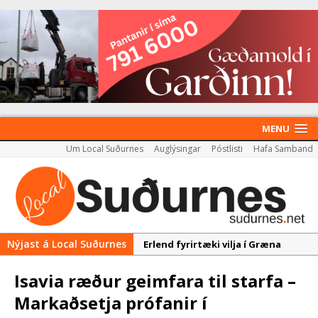
MENU
Um Local Suðurnes
Auglýsingar
Póstlisti
Hafa Samband
Nýjast á Local Suðurnes
Erlend fyrirtæki vilja í Græna
iðngarðinn
Isavia ræður geimfara til starfa –
Nýir aðilar taka við
Markaðsetja prófanir í
almenningssamgöngum í