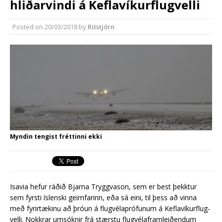
hliðarvindi á Keflavíkurflugvelli
Reykjanesbæ
Reykjanesbær tæpum milljarði yfir
Posted on
20/03/2018
by
Ritstjórn
áætlun
Myndin tengist fréttinni ekki
Isavia hefur ráðið Bjarna Tryggva­son, sem er best þekktur
sem fyrsti ís­lenski geim­farinn, eða sá eini, til þess að vinna
með fyrirtækinu að þróun á flug­véla­próf­un­um á Kefla­vík­ur­flug­
velli. Nokkrar umsóknir frá stærstu flugvélaframleiðendum