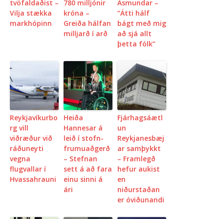
tvöfaldaðist –
780 milljónir
Ásmundar –
Vilja stækka
króna –
“Átti hálf
markhópinn
Greiða hálfan
bágt með mig
milljarð í arð
að sjá allt
þetta fólk”
Reykjavíkurbo
Heiða
Fjárhagsáætl
rg vill
Hannesar á
un
viðræður við
leið í stofn-
Reykjanesbæj
ráðuneyti
frumuaðgerð
ar samþykkt
vegna
– Stefnan
– Framlegð
flugvallar í
sett á að fara
hefur aukist
Hvassahrauni
einu sinni á
en
ári
niðurstaðan
er óviðunandi