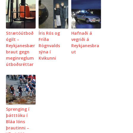
Strætóútboð
Íris Rós og
Hafnaði á
ógilt –
Fríða
vegriði á
Reykjanesbær
Rögnvalds
Reykjanesbra
braut gegn
sýna í
ut
meginreglum
Kvikunni
útboðsréttar
Sprenging í
þátttöku í
Bláa lóns
þrautinni –