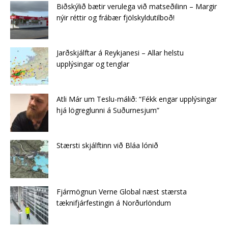
Biðskýlið bætir verulega við matseðilinn – Margir
nýir réttir og frábær fjölskyldutilboð!
Jarðskjálftar á Reykjanesi – Allar helstu
upplýsingar og tenglar
Atli Már um Teslu-málið: “Fékk engar upplýsingar
hjá lögreglunni á Suðurnesjum”
Stærsti skjálftinn við Bláa lónið
Fjármögnun Verne Global næst stærsta
tæknifjárfestingin á Norðurlöndum