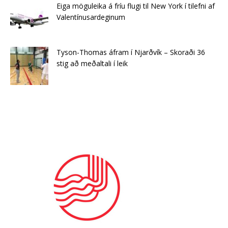
Eiga möguleika á fríu flugi til New York í tilefni af
Valentínusardeginum
Tyson-Thomas áfram í Njarðvík – Skoraði 36
stig að meðaltali í leik