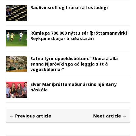
Rauðvínsröfl og hræsni á föstudegi
Rúmlega 700.000 nýttu sér íþróttamannvirki
Reykjanesbæjar á síðasta ári
Safna fyrir uppeldisbótum: “Skora á alla
sanna Njarðvíkinga að leggja sitt á
vogaskálarnar”
Elvar Már íþróttamaður ársins hjá Barry
háskóla
← Previous article
Next article →