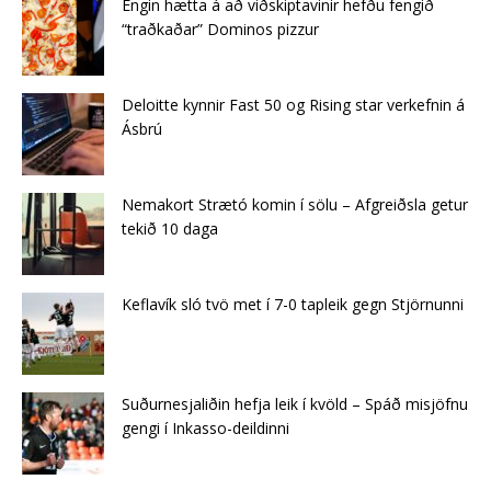
Engin hætta á að viðskiptavinir hefðu fengið
“traðkaðar” Dominos pizzur
Deloitte kynnir Fast 50 og Rising star verkefnin á
Ásbrú
Nemakort Strætó komin í sölu – Afgreiðsla getur
tekið 10 daga
Keflavík sló tvö met í 7-0 tapleik gegn Stjörnunni
Suðurnesjaliðin hefja leik í kvöld – Spáð misjöfnu
gengi í Inkasso-deildinni