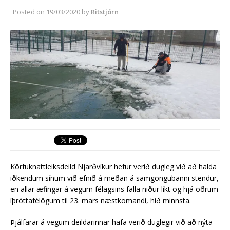
síðasta ári
Posted on
19/03/2020
by
Ritstjórn
Erlend fyrirtæki vilja í Græna
iðngarðinn
Körfuknattleiksdeild Njarðvíkur hefur verið dugleg við að halda
iðkendum sínum við efnið á meðan á samgöngubanni stendur,
en allar æfingar á vegum félagsins falla niður líkt og hjá öðrum
íþróttafélögum til 23. mars næstkomandi, hið minnsta.
Þjálfarar á vegum deildarinnar hafa verið duglegir við að nýta