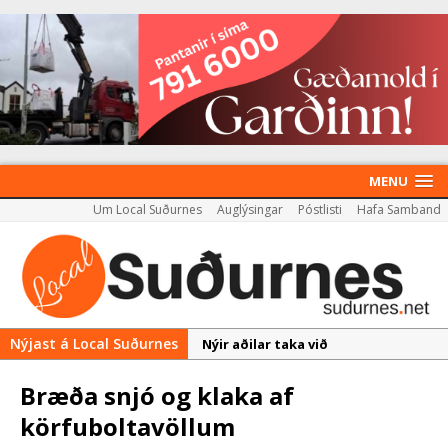
MENU
Um Local Suðurnes
Auglýsingar
Póstlisti
Hafa Samband
Nýjast á Local Suðurnes
Nýir aðilar taka við
almenningssamgöngum í
Bræða snjó og klaka af
Reykjanesbæ
körfuboltavöllum
Rekstur HS Orku gekk vel á