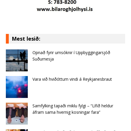
Mest lesið:
Opnað fyrir umsóknir í Uppbyggingarsjóð
Suðurnesja
Vara við hviðóttum vindi á Reykjanesbraut
Samfylking tapaði miklu fylgi – “Lífið heldur
áfram sama hvernig kosningar fara”