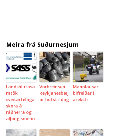
Meira frá Suðurnesjum
Landshlutasa
Vorhreinsun
Mannlausar
mtök
Reykjanesbæj
bifreiðar í
sveitarfélaga
ar hófst í dag
árekstri
skora á
ráðherra og
alþingismenn