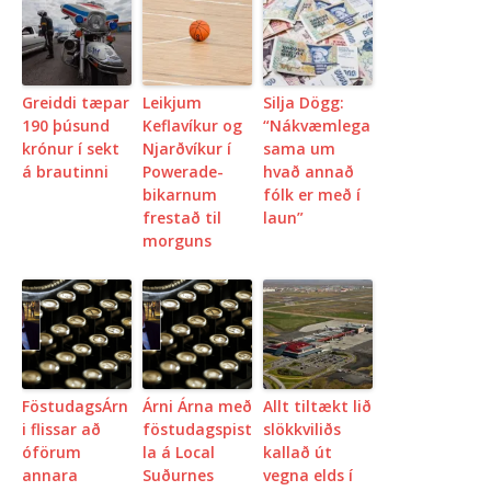
Greiddi tæpar
Leikjum
Silja Dögg:
190 þúsund
Keflavíkur og
“Nákvæmlega
krónur í sekt
Njarðvíkur í
sama um
á brautinni
Powerade-
hvað annað
bikarnum
fólk er með í
frestað til
laun”
morguns
FöstudagsÁrn
Árni Árna með
Allt tiltækt lið
i flissar að
föstudagspist
slökkviliðs
óförum
la á Local
kallað út
annara
Suðurnes
vegna elds í