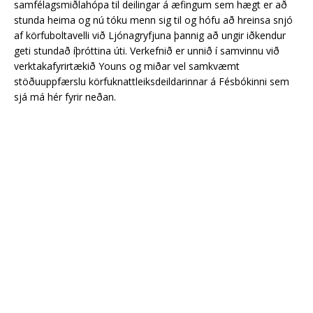
samfélagsmiðlahópa til deilingar á æfingum sem hægt er að
stunda heima og nú tóku menn sig til og hófu að hreinsa snjó
af körfuboltavelli við Ljónagryfjuna þannig að ungir iðkendur
geti stundað íþróttina úti. Verkefnið er unnið í samvinnu við
verktakafyrirtækið Youns og miðar vel samkvæmt
stöðuuppfærslu körfuknattleiksdeildarinnar á Fésbókinni sem
sjá má hér fyrir neðan.