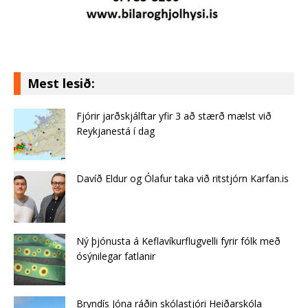
Mest lesið:
Fjórir jarðskjálftar yfir 3 að stærð mælst við
Reykjanestá í dag
Davíð Eldur og Ólafur taka við ritstjórn Karfan.is
Ný þjónusta á Keflavíkurflugvelli fyrir fólk með
ósýnilegar fatlanir
Bryndís Jóna ráðin skólastjóri Heiðarskóla