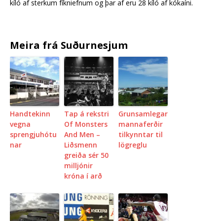
kíló af sterkum fíkniefnum og þar af eru 28 kíló af kókaíni.
Meira frá Suðurnesjum
Handtekinn
Tap á rekstri
Grunsamlegar
vegna
Of Monsters
mannaferðir
sprengjuhótu
And Men –
tilkynntar til
nar
Liðsmenn
lögreglu
greiða sér 50
milljónir
króna í arð