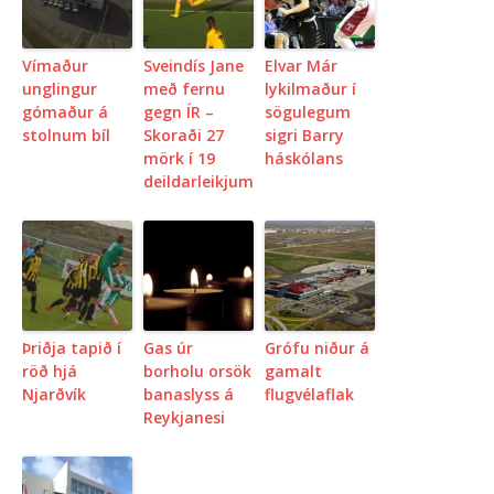
Vímaður
Sveindís Jane
Elvar Már
unglingur
með fernu
lykilmaður í
gómaður á
gegn ÍR –
sögulegum
stolnum bíl
Skoraði 27
sigri Barry
mörk í 19
háskólans
deildarleikjum
Þriðja tapið í
Gas úr
Grófu niður á
röð hjá
borholu orsök
gamalt
Njarðvík
banaslyss á
flugvélaflak
Reykjanesi