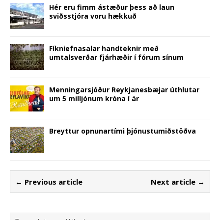
Hér eru fimm ástæður þess að laun
sviðsstjóra voru hækkuð
Fíkniefnasalar handteknir með
umtalsverðar fjárhæðir í fórum sínum
Menningarsjóður Reykjanesbæjar úthlutar
um 5 milljónum króna í ár
Breyttur opnunartími þjónustumiðstöðva
← Previous article
Next article →