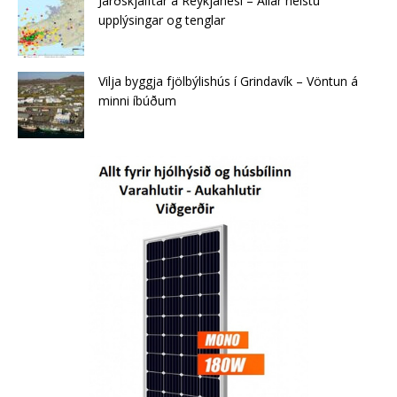
Jarðskjálftar á Reykjanesi – Allar helstu
upplýsingar og tenglar
Vilja byggja fjölbýlishús í Grindavík – Vöntun á
minni íbúðum