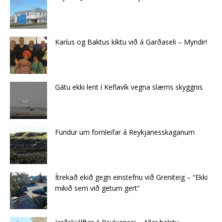
Karíus og Baktus kíktu við á Garðaseli – Myndir!
Gátu ekki lent í Keflavík vegna slæms skyggnis
Fundur um fornleifar á Reykjanesskaganum
Ítrekað ekið gegn einstefnu við Greniteig – “Ekki
mikið sem við getum gert”