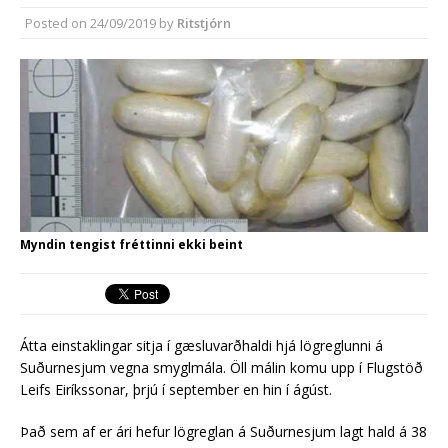
síðasta ári
Posted on
24/09/2019
by
Ritstjórn
Erlend fyrirtæki vilja í Græna
iðngarðinn
Myndin tengist fréttinni ekki beint
Átta einstaklingar sitja í gæsluvarðhaldi hjá lögreglunni á
Suðurnesjum vegna smyglmála. Öll málin komu upp í Flugstöð
Leifs Eiríkssonar, þrjú í september en hin í ágúst.
Það sem af er ári hefur lögreglan á Suðurnesjum lagt hald á 38