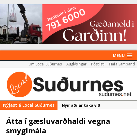
MENU
Um Local Suðurnes
Auglýsingar
Póstlisti
Hafa Samband
Nýjast á Local Suðurnes
Nýir aðilar taka við
almenningssamgöngum í
Átta í gæsluvarðhaldi vegna
Reykjanesbæ
smyglmála
Rekstur HS Orku gekk vel á