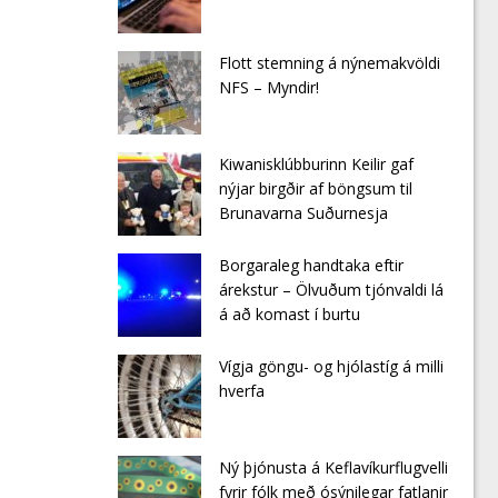
Flott stemning á nýnemakvöldi
NFS – Myndir!
Kiwanisklúbburinn Keilir gaf
nýjar birgðir af böngsum til
Brunavarna Suðurnesja
Borgaraleg handtaka eftir
árekstur – Ölvuðum tjónvaldi lá
á að komast í burtu
Vígja göngu- og hjólastíg á milli
hverfa
Ný þjónusta á Keflavíkurflugvelli
fyrir fólk með ósýnilegar fatlanir