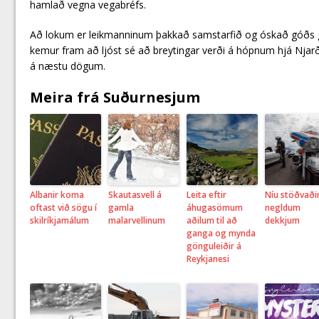
hamlað vegna vegabréfs.
Að lokum er leikmanninum þakkað samstarfið og óskað góðs ge
kemur fram að ljóst sé að breytingar verði á hópnum hjá Njarðv
á næstu dögum.
Meira frá Suðurnesjum
Albanir koma
Skautasvell á
Leita eftir
Níu stöðvaði
oftast við sögu í
gamla
áhugasömum
negldum
skilríkjamálum
malarvellinum
aðilum til að
dekkjum
ganga og mynda
gönguleiðir á
Reykjanesi