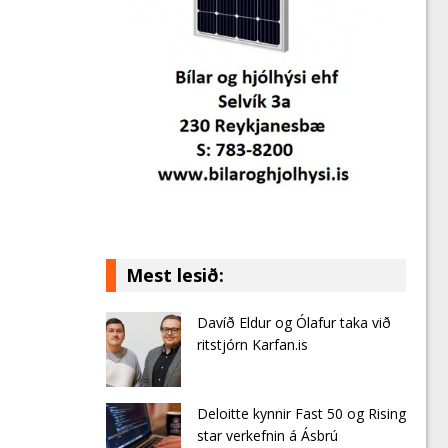
Mest lesið:
Davíð Eldur og Ólafur taka við
ritstjórn Karfan.is
Deloitte kynnir Fast 50 og Rising
star verkefnin á Ásbrú