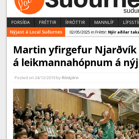
FORSÍÐA
FRÉTTIR
ÍÞRÓTTIR
MANNLÍF
LÍFSSTÍ
Nýjast á Local Suðurnes
02/05/2025 in Fréttir:
Nýir aðilar t
02/05/2025 in Fréttir:
Rekstur HS Ork
Martin yfirgefur Njarðvík
04/05/2025 in Fréttir:
Erlend fyrirtæk
á leikmannahópnum á nýj
Posted on
24/12/2019
by
Ritstjórn