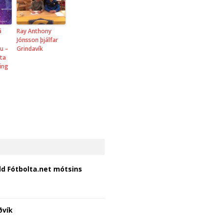
á
Ray Anthony
Jónsson þjálfar
u –
Grindavík
ta
ing
ld Fótbolta.net mótsins
ðvík