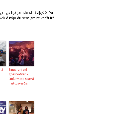
ngis hjá Jamtland í Svíþjóð. Þá
ík á nýju ári sem greint verði frá
r á
Sinubruni við
gosstöðvar –
Endurmeta stærð
hættusvæðis