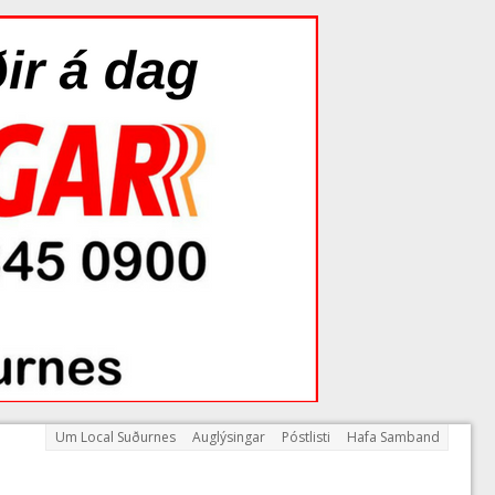
Um Local Suðurnes
Auglýsingar
Póstlisti
Hafa Samband