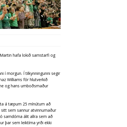
Martin hafa lokið samstarfi og
i í morgun. Í tilkynningunni segir
az Williams fór hlutverkið
Wayne og hans umboðsmaður
skota á tæpum 25 mínútum að
ti sitt sem sannur atvinnumaður
þó samdóma álit allra sem að
 þar sem leiktíma yrði ekki