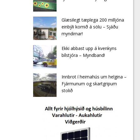
Glæsilegt tæplega 200 milljóna
einbýli komið á sölu – Sjáðu
myndirnar!
Ekki abbast upp á kvenkyns
bílstjóra – Myndband!
Innbrot í heimahús um helgina –
Fjármunum og skartgripum
stolið