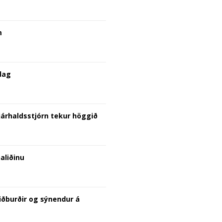
m
dag
árhaldsstjórn tekur höggið
aliðinu
viðburðir og sýnendur á