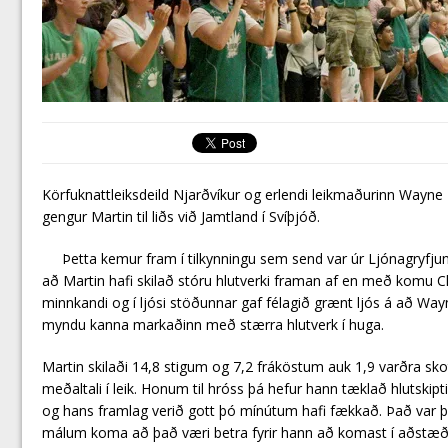
Körfuknattleiksdeild Njarðvíkur og erlendi leikmaðurinn Wayne 
gengur Martin til liðs við Jamtland í Svíþjóð.
Þetta kemur fram í tilkynningu sem send var úr Ljónagryfjunn
að Martin hafi skilað stóru hlutverki framan af en með komu Ch
minnkandi og í ljósi stöðunnar gaf félagið grænt ljós á að 
myndu kanna markaðinn með stærra hlutverk í huga.
Martin skilaði 14,8 stigum og 7,2 fráköstum auk 1,9 varðra 
meðaltali í leik. Honum til hróss þá hefur hann tæklað hlutskip
og hans framlag verið gott þó mínútum hafi fækkað. Það var 
málum koma að það væri betra fyrir hann að komast í aðstæður