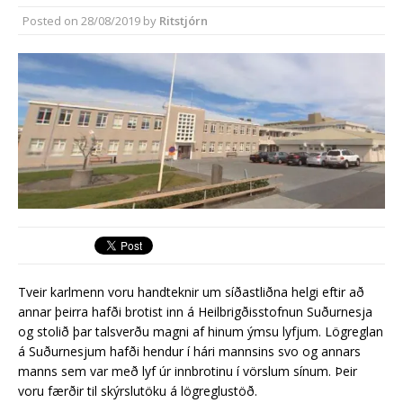
síðasta ári
Posted on
28/08/2019
by
Ritstjórn
Erlend fyrirtæki vilja í Græna
iðngarðinn
Tveir karlmenn voru handteknir um síðastliðna helgi eftir að
annar þeirra hafði brotist inn á Heilbrigðisstofnun Suðurnesja
og stolið þar talsverðu magni af hinum ýmsu lyfjum. Lögreglan
á Suðurnesjum hafði hendur í hári mannsins svo og annars
manns sem var með lyf úr innbrotinu í vörslum sínum. Þeir
voru færðir til skýrslutöku á lögreglustöð.