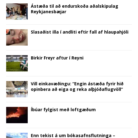
n
d
i
o
n
o
w
d
o
n
w
d
w
w
Ástæða til að endurskoða aðalskipulag
o
w
d
)
o
)
i
Reykjanesbæjar
w
)
o
w
n
)
w
)
d
)
o
w
)
Slasaðist illa í andliti eftir fall af hlaupahjóli
Birkir Freyr aftur í Reyni
Vill einkavæðingu: “Engin ástæða fyrir hið
opinbera að eiga og reka alþjóðaflugvöll”
Íbúar fylgist með loftgæðum
Enn tekist á um bókasafnsflutninga –