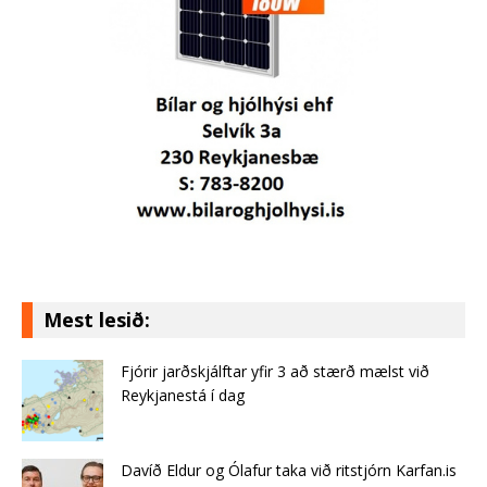
Mest lesið:
Fjórir jarðskjálftar yfir 3 að stærð mælst við
Reykjanestá í dag
Davíð Eldur og Ólafur taka við ritstjórn Karfan.is