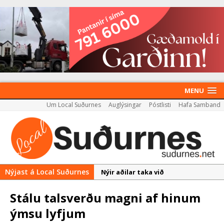
MENU
Um Local Suðurnes
Auglýsingar
Póstlisti
Hafa Samband
Nýjast á Local Suðurnes
Nýir aðilar taka við
almenningssamgöngum í
Stálu talsverðu magni af hinum
Reykjanesbæ
ýmsu lyfjum
Rekstur HS Orku gekk vel á