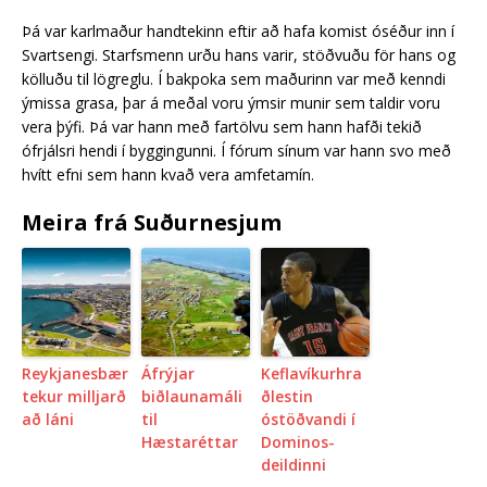
Þá var karlmaður handtekinn eftir að hafa komist óséður inn í
Svartsengi. Starfsmenn urðu hans varir, stöðvuðu för hans og
kölluðu til lögreglu. Í bakpoka sem maðurinn var með kenndi
ýmissa grasa, þar á meðal voru ýmsir munir sem taldir voru
vera þýfi. Þá var hann með fartölvu sem hann hafði tekið
ófrjálsri hendi í byggingunni. Í fórum sínum var hann svo með
hvítt efni sem hann kvað vera amfetamín.
Meira frá Suðurnesjum
Reykjanesbær
Áfrýjar
Keflavíkurhra
tekur milljarð
biðlaunamáli
ðlestin
að láni
til
óstöðvandi í
Hæstaréttar
Dominos-
deildinni