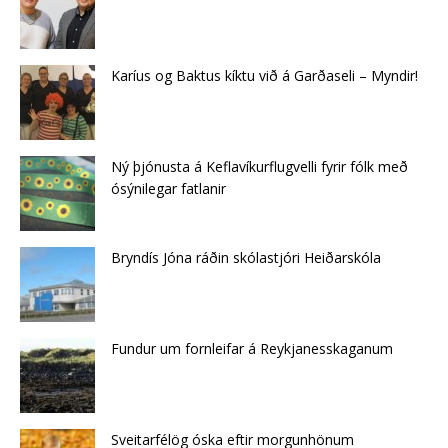
Karíus og Baktus kíktu við á Garðaseli – Myndir!
Ný þjónusta á Keflavíkurflugvelli fyrir fólk með
ósýnilegar fatlanir
Bryndís Jóna ráðin skólastjóri Heiðarskóla
Fundur um fornleifar á Reykjanesskaganum
Sveitarfélög óska eftir morgunhönum