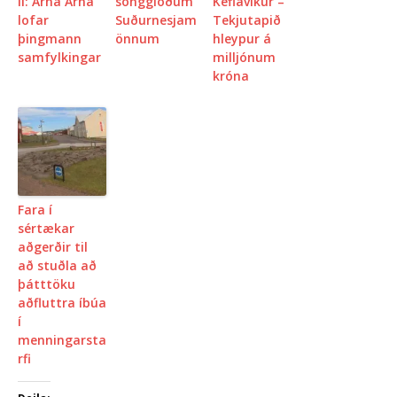
li: Árna Árna
söngglöðum
Keflavíkur –
lofar
Suðurnesjam
Tekjutapið
þingmann
önnum
hleypur á
samfylkingar
milljónum
króna
Fara í
sértækar
aðgerðir til
að stuðla að
þátttöku
aðfluttra íbúa
í
menningarsta
rfi