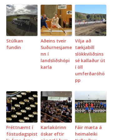
Stúlkan
Aðeins tveir
Vilja að
fundin
Suðurnesjame
tækjabíll
nn í
slökkviliðsins
landsliðshópi
sé kallaður út
karla
í öll
umferðaróhö
pp
Fréttnæmt í
Karlakórinn
Fáir mæta á
föstudagspist
óskar eftir
heimaleiki