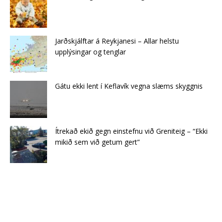
Jarðskjálftar á Reykjanesi – Allar helstu
upplýsingar og tenglar
Gátu ekki lent í Keflavík vegna slæms skyggnis
Ítrekað ekið gegn einstefnu við Greniteig – “Ekki
mikið sem við getum gert”