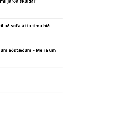
illjarða skuldar
il að sofa átta tíma hið
eyttum aðstæðum – Meira um