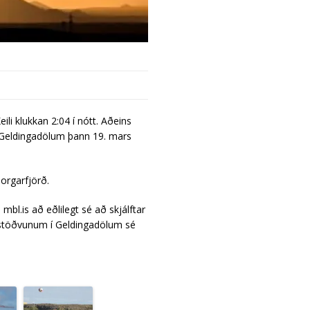
ili klukk­an 2:04 í nótt. Aðeins
í Geld­inga­döl­um þann 19. mars
rg­ar­fjörð.
 mbl.is að eðli­legt sé að skjálft­ar
stöðvun­um í Geld­inga­döl­um sé