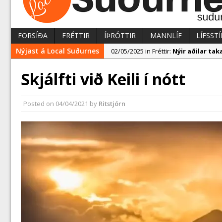
FORSÍÐA
FRÉTTIR
ÍÞRÓTTIR
MANNLÍF
LÍFSSTÍ
Nýjast á Local Suðurnes
02/05/2025 in Fréttir:
Nýir aðilar t
02/05/2025 in Fréttir:
Rekstur HS Ork
Skjálfti við Keili í nótt
04/05/2025 in Fréttir:
Erlend fyrirtæk
Posted on
04/04/2021
by
Ritstjórn