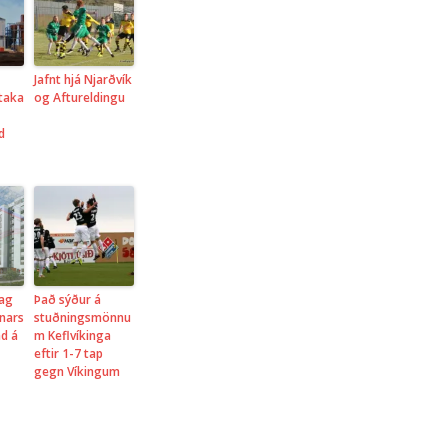
Jafnt hjá Njarðvík
 taka
og Aftureldingu
d
lag
Það sýður á
nars
stuðningsmönnu
nd á
m Keflvíkinga
eftir 1-7 tap
gegn Víkingum