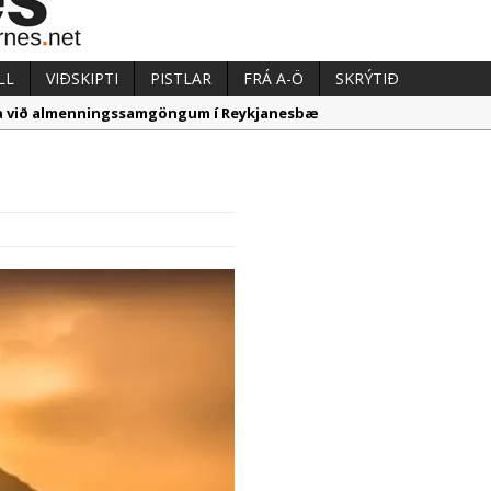
LL
VIÐSKIPTI
PISTLAR
FRÁ A-Ö
SKRÝTIÐ
aka við almenningssamgöngum í Reykjanesbæ
u gekk vel á síðasta ári
i vilja í Græna iðngarðinn