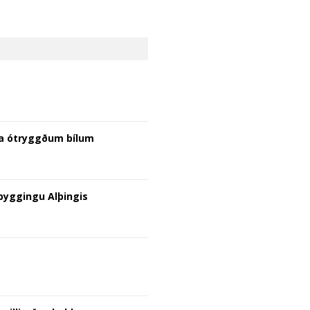
a ótryggðum bílum
ýbyggingu Alþingis