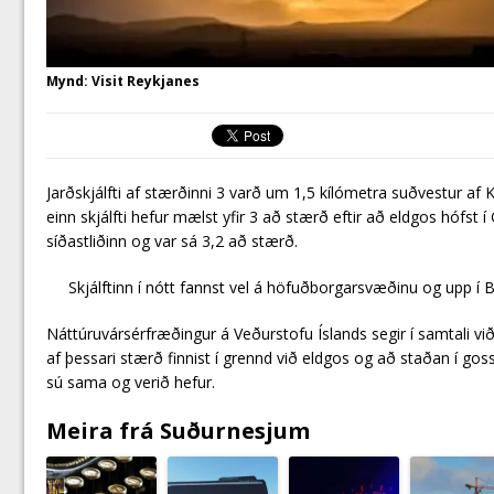
Mynd: Visit Reykjanes
Jarðskjálfti af stærðinni 3 varð um 1,5 kíló­metra suðvest­ur af Ke
einn skjálfti hefur mælst yfir 3 að stærð eft­ir að eld­gos hófst 
síðastliðinn og var sá 3,2 að stærð.
Skjálft­inn í nótt fannst vel á höfuðborg­ar­svæðinu og upp í Bo
Nátt­úru­vár­sér­fræðing­ur á Veður­stofu Íslands seg­ir í samtali við
af þess­ari stærð finn­ist í grennd við eld­gos og að staðan í gos
sú sama og verið hef­ur.
Meira frá Suðurnesjum