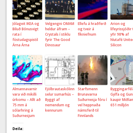
Jólageit IKEA og
Velgengni OMAM
Ellefu á hraðferð
Arion og
Biluð Bónusvigt
heldur áfram –
og tveir á
lífeyrissjóðir
rata í
Crystals í stiklu
fíkniefnum
yfir 98% af
föstudagspistil
fyrir The Good
hlutafé Unite
Árna Árna
Dinosaur
Silicon
Almannavarnir
Fjölbrautaskólinn
Starfsmenn
Byggingarfé
vara við mikilli
selur sumarhús –
Brunavarna
Gylfa og Gun
úrkomu – Allt að
Byggt af
Suðurnesja fóru í
kaupir Miðla
75 mm á
nemendum og
vel heppnaða
651 milljón
sólarhring á
kennurum
námsferð til
Suðurnesjum
Finnlands
Deila: