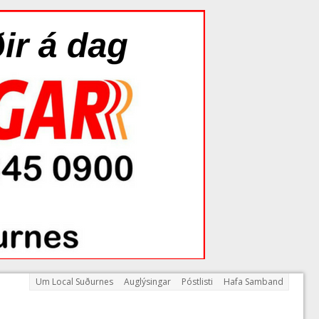
Um Local Suðurnes
Auglýsingar
Póstlisti
Hafa Samband