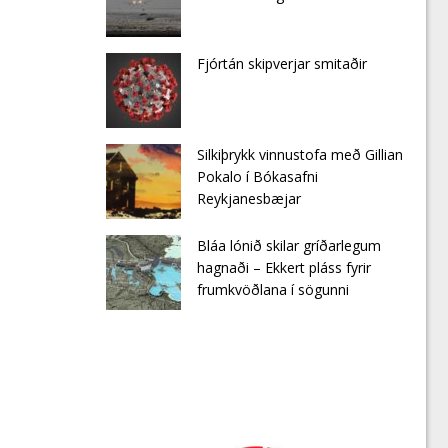
Fjórtán skipverjar smitaðir
Silkiþrykk vinnustofa með Gillian
Pokalo í Bókasafni
Reykjanesbæjar
Bláa lónið skilar gríðarlegum
hagnaði – Ekkert pláss fyrir
frumkvöðlana í sögunni