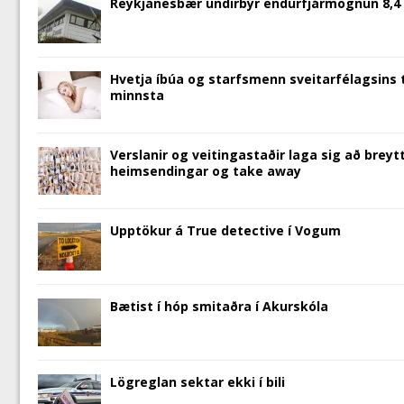
d
o
n
w
d
w
w
Reykjanesbær undirbýr endurfjármögnun 8,4 m
o
w
d
)
o
)
i
w
)
o
w
n
)
w
)
d
)
o
w
)
Hvetja íbúa og starfsmenn sveitarfélagsins t
minnsta
Verslanir og veitingastaðir laga sig að br
heimsendingar og take away
Upptökur á True detective í Vogum
Bætist í hóp smitaðra í Akurskóla
Lögreglan sektar ekki í bili