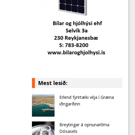
Mest lesið:
Erlend fyrirtæki vilja í Græna
iðngarðinn
Breytingar á opnunartíma
Dósasels