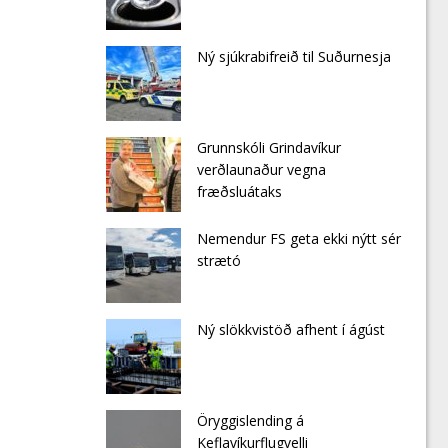
Ný sjúkrabifreið til Suðurnesja
Grunnskóli Grindavíkur
verðlaunaður vegna
fræðsluátaks
Nemendur FS geta ekki nýtt sér
strætó
Ný slökkvistöð afhent í ágúst
Öryggislending á
Keflavíkurflugvelli