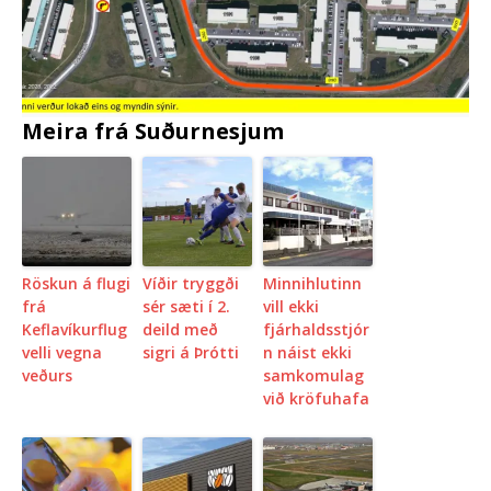
Meira frá Suðurnesjum
Röskun á flugi
Víðir tryggði
Minnihlutinn
frá
sér sæti í 2.
vill ekki
Keflavíkurflug
deild með
fjárhaldsstjór
velli vegna
sigri á Þrótti
n náist ekki
veðurs
samkomulag
við kröfuhafa