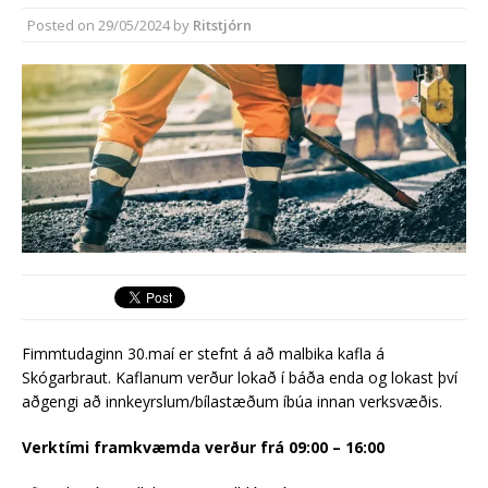
almenningssamgöngum í
Posted on
29/05/2024
by
Ritstjórn
Reykjanesbæ
Fimmtudaginn 30.maí er stefnt á að malbika kafla á
Skógarbraut. Kaflanum verður lokað í báða enda og lokast því
aðgengi að innkeyrslum/bílastæðum íbúa innan verksvæðis.
Verktími framkvæmda verður frá 09:00 – 16:00