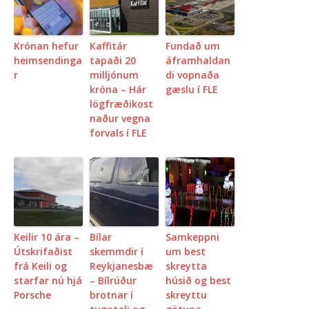
Krónan hefur
Kaffitár
Fundað um
heimsendinga
tapaði 20
áframhaldan
r
milljónum
di vopnaða
króna – Hár
gæslu í FLE
lögfræðikost
naður vegna
forvals í FLE
Keilir 10 ára –
Bílar
Samkeppni
Útskrifaðist
skemmdir í
um best
frá Keili og
Reykjanesbæ
skreytta
starfar nú hjá
– Bílrúður
húsið og best
Porsche
brotnar í
skreyttu