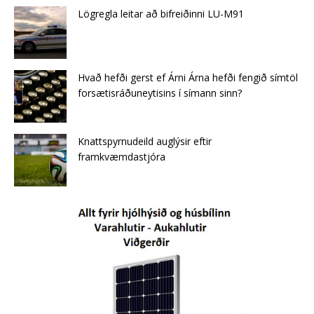
Lögregla leitar að bifreiðinni LU-M91
Hvað hefði gerst ef Árni Árna hefði fengið símtöl
forsætisráðuneytisins í símann sinn?
Knattspyrnudeild auglýsir eftir
framkvæmdastjóra