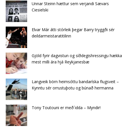
Unnar Steinn hættur sem verjandi Sævars
Ciesielski
Elvar Már átti stórleik þegar Barry tryggði sér
deildarmeistaratitilinn
Gjöld fyrir dagvistun og síðdegishressingu hækka
mest milli ára hjá Reykjanesbæ
Langveik börn heimsóttu bandaríska flugsveit –
Kynntu sér orrustuþotu og búnað hermanna
Tony Toutouni er með´idda – Myndir!