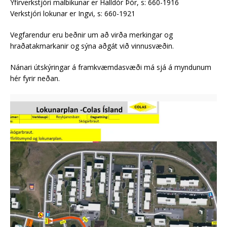
Yfirverkstjóri malbikunar er Halldór Þór, s: 660-1916
Verkstjóri lokunar er Ingvi, s: 660-1921
Vegfarendur eru beðnir um að virða merkingar og
hraðatakmarkanir og sýna aðgát við vinnusvæðin.
Nánari útskýringar á framkvæmdasvæði má sjá á myndunum
hér fyrir neðan.