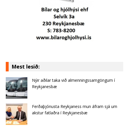
Mest lesið:
Nýir aðilar taka við almenningssamgöngum í
Reykjanesbæ
Ferðaþjónusta Reykjaness mun áfram sjá um
akstur fatlaðra í Reykjanesbæ