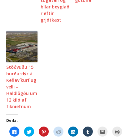
tugatali og
götuna
bílar beyglaði
r eftir
grjótkast
Stöðvuðu 15
burðardýr á
Keflavíkurflug
velli –
Haldlögðu um
12 kíló af
fíkniefnum
Deila:
C
C
C
C
C
C
C
C
l
l
l
l
l
l
l
l
i
i
i
i
i
i
i
i