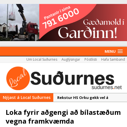
MENU
Um Local Suðurnes
Auglýsingar
Póstlisti
Hafa Samband
Nýjast á Local Suðurnes
Rekstur HS Orku gekk vel á
síðasta ári
Loka fyrir aðgengi að bílastæðum
Útboð á byggingarétti
vegna framkvæmda
Nýir aðilar taka við