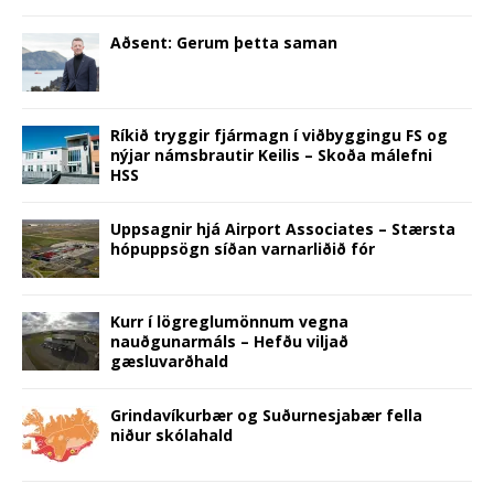
)
o
w
)
Aðsent: Gerum þetta saman
Ríkið tryggir fjármagn í viðbyggingu FS og
nýjar námsbrautir Keilis – Skoða málefni
HSS
Uppsagnir hjá Airport Associates – Stærsta
hópuppsögn síðan varnarliðið fór
Kurr í lögreglumönnum vegna
nauðgunarmáls – Hefðu viljað
gæsluvarðhald
Grindavíkurbær og Suðurnesjabær fella
niður skólahald