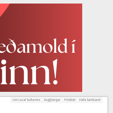
Um Local Suðurnes
Auglýsingar
Póstlisti
Hafa Samband