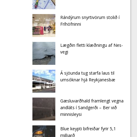
Rándýrum snyrtivörum stolið í
Fríhöfninni
Lægðin fletti klæðningu af Nes­
vegi
Á sjöunda tug starfa laus til
umsóknar hjá Reykjanesbæ
Gæsluvarðhald framlengt vegna
andláts í Sandgerði – Ber við
minnisleysi
Blue keypti bifreiðar fyrir 5,1
milljarð