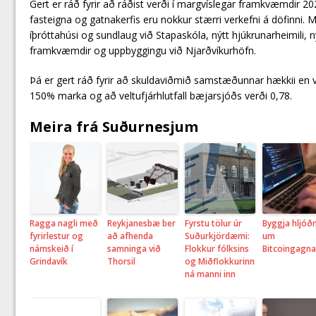
Gert er ráð fyrir að ráðist verði í margvíslegar framkvæmdir 202
fasteigna og gatnakerfis eru nokkur stærri verkefni á döfinni
íþróttahúsi og sundlaug við Stapaskóla, nýtt hjúkrunarheimili, n
framkvæmdir og uppbyggingu við Njarðvíkurhöfn.
Þá er gert ráð fyrir að skuldaviðmið samstæðunnar hækkii en 
150% marka og að veltufjárhlutfall bæjarsjóðs verði 0,78.
Meira frá Suðurnesjum
Ragga nagli með
Reykjanesbæ ber
Fyrstu tölur úr
Byggja hljó
fyrirlestur og
að afhenda
Suðurkjördæmi:
um
námskeið í
samninga við
Flokkur fólksins
Bitcoingagna
Grindavík
Thorsil
og Miðflokkurinn
ná manni inn