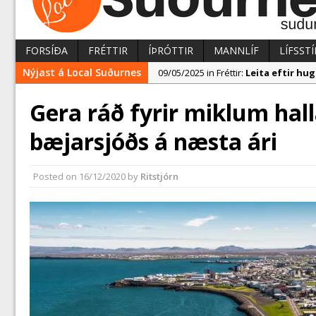
FORSÍÐA
FRÉTTIR
ÍÞRÓTTIR
MANNLÍF
LÍFSSTÍ
Nýjast á Local Suðurnes
09/05/2025 in Fréttir:
Leita eftir h
07/05/2025 in Fréttir:
Reykjanesbær t
Gera ráð fyrir miklum hall
09/05/2025 in Fréttir:
Segja mikla a
bæjarsjóðs á næsta ári
Posted on
16/12/2020
by
Ritstjórn