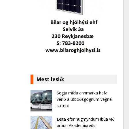
Mest lesið:
Segja mikla annmarka hafa
verið á útboðsgögnum vegna
strætó
Leita eftir hugmyndum íbúa við
þróun Akademíureits