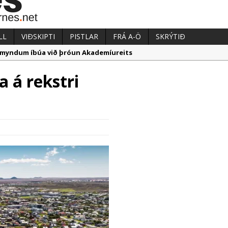
LL
VIÐSKIPTI
PISTLAR
FRÁ A-Ö
SKRÝTIÐ
ugmyndum íbúa við þróun Akademíureits
æpum milljarði yfir áætlun
a á rekstri
nnmarka hafa verið á útboðsgögnum vegna strætó