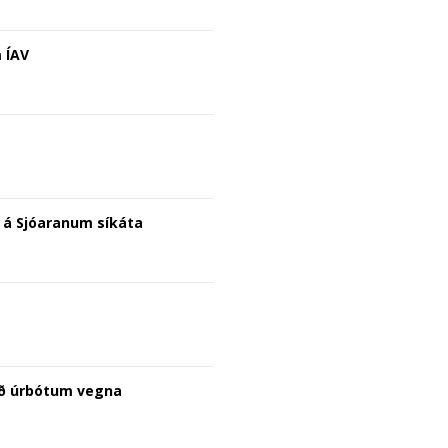
m ÍAV
a á Sjóaranum síkáta
að úrbótum vegna