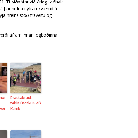
1. Til viðbótar við árlegt viðhald
. Má þar nefna nýframkvæmd á
ýja hreinsistöð fráveitu og
verði áfram innan lögboðinna
ðmön
Þrautabraut
tekin í notkun við
ver
Kamb