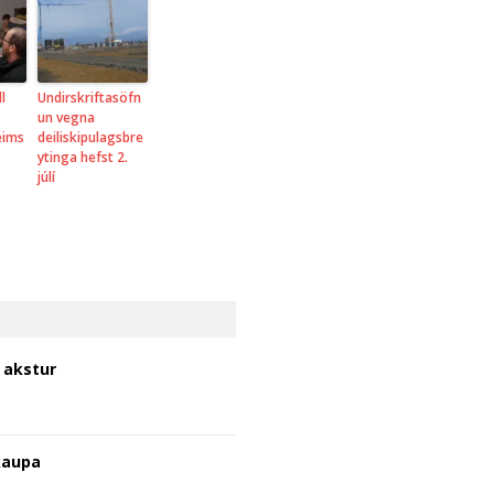
l
Undirskriftasöfn
un vegna
eims
deiliskipulagsbre
ytinga hefst 2.
júlí
ð akstur
kaupa