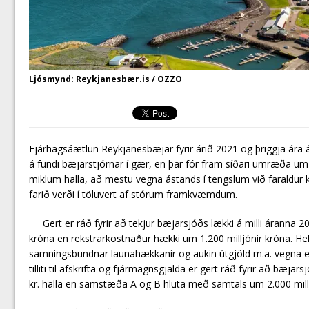
Ljósmynd: Reykjanesbær.is / OZZO
Fjárhagsáætlun Reykjanesbæjar fyrir árið 2021 og þriggja ára
á fundi bæjarstjórnar í gær, en þar fór fram síðari umræða u
miklum halla, að mestu vegna ástands í tengslum við faraldur 
farið verði í töluvert af stórum framkvæmdum.
Gert er ráð fyrir að tekjur bæjarsjóðs lækki á milli áranna 
króna en rekstrarkostnaður hækki um 1.200 milljónir króna. He
samningsbundnar launahækkanir og aukin útgjöld m.a. vegna e
tilliti til afskrifta og fjármagnsgjalda er gert ráð fyrir að bæjar
kr. halla en samstæða A og B hluta með samtals um 2.000 millj. 