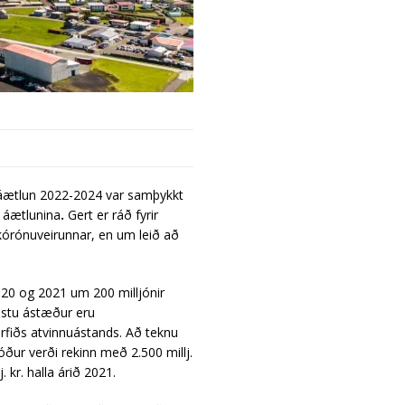
 áætlun 2022-2024 var samþykkt
m áætlunina
.
Gert er ráð fyrir
kórónuveirunnar, en um leið að
2020 og 2021 um 200 milljónir
lstu ástæður eru
rfiðs atvinnuástands. Að teknu
sjóður verði rekinn með 2.500 millj.
kr. halla árið 2021.