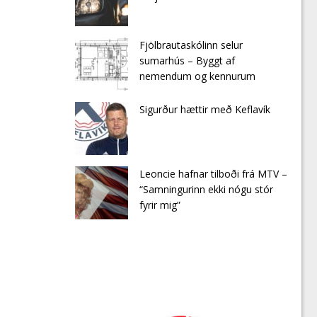
Fjölbrautaskólinn selur
sumarhús – Byggt af
nemendum og kennurum
Sigurður hættir með Keflavík
Leoncie hafnar tilboði frá MTV –
“Samningurinn ekki nógu stór
fyrir mig”