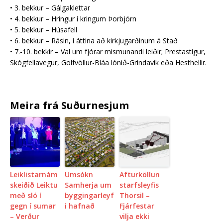
• 3. bekkur – Gálgaklettar
• 4. bekkur – Hringur í kringum Þorbjörn
• 5. bekkur – Húsafell
• 6. bekkur – Rásin, í áttina að kirkjugarðinum á Stað
• 7.-10. bekkir – Val um fjórar mismunandi leiðir; Prestastígur,
Skógfellavegur, Golfvöllur-Bláa lónið-Grindavík eða Hesthellir.
Meira frá Suðurnesjum
Leiklistarnám
Umsókn
Afturköllun
skeiðið Leiktu
Samherja um
starfsleyfis
með sló í
byggingarleyf
Thorsil –
gegn í sumar
i hafnað
Fjárfestar
– Verður
vilja ekki