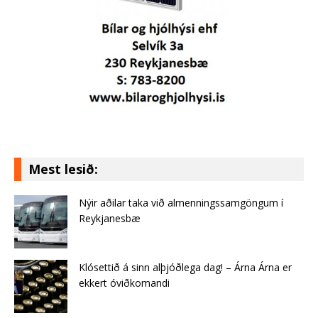
Mest lesið:
Nýir aðilar taka við almenningssamgöngum í
Reykjanesbæ
Klósettið á sinn alþjóðlega dag! – Árna Árna er
ekkert óviðkomandi