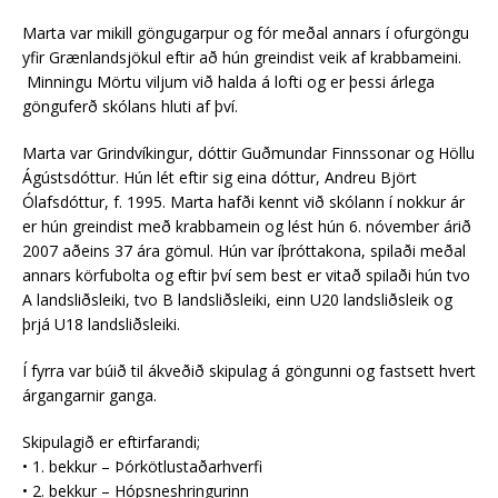
Marta var mikill göngugarpur og fór meðal annars í ofurgöngu
yfir Grænlandsjökul eftir að hún greindist veik af krabbameini.
Minningu Mörtu viljum við halda á lofti og er þessi árlega
gönguferð skólans hluti af því.
Marta var Grindvíkingur, dóttir Guðmundar Finnssonar og Höllu
Ágústsdóttur. Hún lét eftir sig eina dóttur, Andreu Björt
Ólafsdóttur, f. 1995. Marta hafði kennt við skólann í nokkur ár
er hún greindist með krabbamein og lést hún 6. nóvember árið
2007 aðeins 37 ára gömul. Hún var íþróttakona, spilaði meðal
annars körfubolta og eftir því sem best er vitað spilaði hún tvo
A landsliðsleiki, tvo B landsliðsleiki, einn U20 landsliðsleik og
þrjá U18 landsliðsleiki.
Í fyrra var búið til ákveðið skipulag á göngunni og fastsett hvert
árgangarnir ganga.
Skipulagið er eftirfarandi;
• 1. bekkur – Þórkötlustaðarhverfi
• 2. bekkur – Hópsneshringurinn