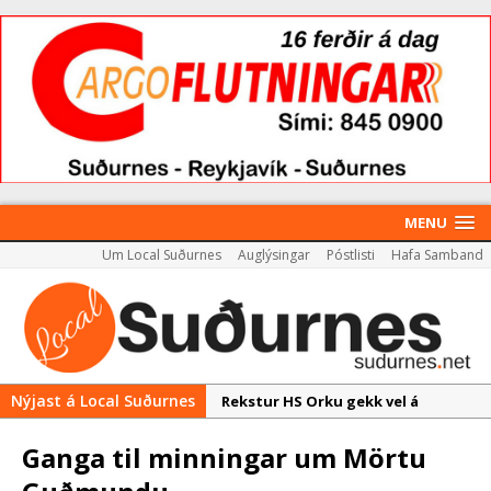
MENU
Um Local Suðurnes
Auglýsingar
Póstlisti
Hafa Samband
Nýjast á Local Suðurnes
Rekstur HS Orku gekk vel á
síðasta ári
Ganga til minningar um Mörtu
Útboð á byggingarétti