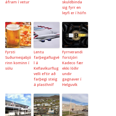
áfram í vetur
skuldbinda
sig fyrr en
leyfi er í höfn
Fyrsti
Lentu
Fyrrverandi
Suðurnesjabjó
farþegaflugvé
forstjóri
rinn kominn í
l á
Kadeco fær
sölu
Keflavíkurflug
ekki lóðir
velli eftir að
undir
farþegi steig
gagnaver í
á plasthníf
Helguvík