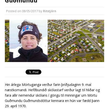
Guðmundu
Nýir aðilar taka við
almenningssamgöngum í
Posted on
08/05/2017
by
Ritstjórn
Reykjanesbæ
Hin árlega Mörtuganga verður farin þriðjudaginn 9. maí
næstkomandi. Hefðbundið skólastarf verður lagt til hliðar og
fara allir nemendur skólans í göngu til minningar um Mörtu
Guðmundu Guðmundsdóttur kennara en hún var fædd þann
29. apríl 1970.