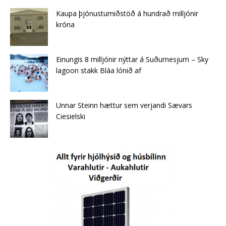
Kaupa þjónustumiðstöð á hundrað milljónir
króna
Einungis 8 milljónir nýttar á Suðurnesjum – Sky
lagoon stakk Bláa lónið af
Unnar Steinn hættur sem verjandi Sævars
Ciesielski