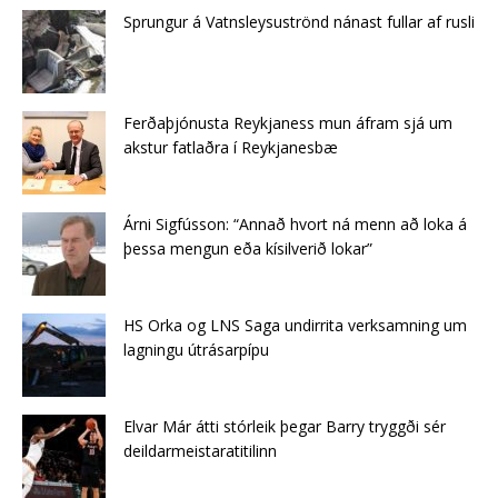
Sprungur á Vatnsleysuströnd nánast fullar af rusli
Ferðaþjónusta Reykjaness mun áfram sjá um
akstur fatlaðra í Reykjanesbæ
Árni Sigfússon: “Annað hvort ná menn að loka á
þessa mengun eða kísilverið lokar”
HS Orka og LNS Saga undirrita verksamning um
lagningu útrásarpípu
Elvar Már átti stórleik þegar Barry tryggði sér
deildarmeistaratitilinn