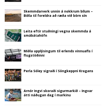
)
o
w
)
Skemmdarverk unnin á nokkrum bílum –
Biðla til foreldra að ræða við börn sín
Leita eftir stuðningi vegna skemmda á
smábátahöfn
Miðla upplýsingum til erlends vinnuafls í
flugstöðinni
Perla Sóley sigraði í Söngkeppni Kragans
Arnór Ingvi skoraði sigurmarkið – Ingvar
átti náðugan dag í markinu