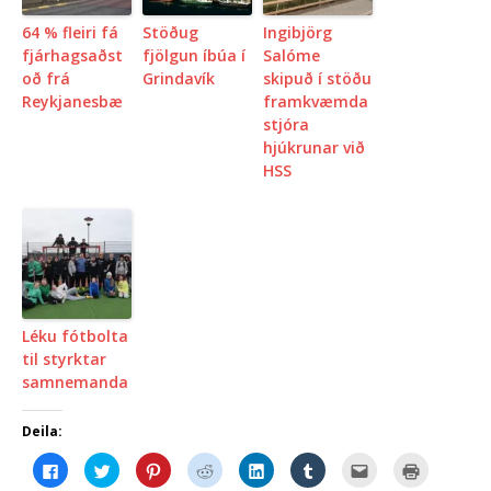
64 % fleiri fá
Stöðug
Ingibjörg
fjárhagsaðst
fjölgun íbúa í
Salóme
oð frá
Grindavík
skipuð í stöðu
Reykjanesbæ
framkvæmda
stjóra
hjúkrunar við
HSS
Léku fótbolta
til styrktar
samnemanda
Deila:
C
C
C
C
C
C
C
C
l
l
l
l
l
l
l
l