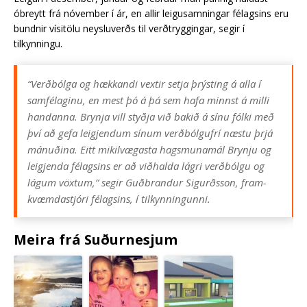
óbreytt frá nóv­em­ber í ár, en all­ir leigu­samn­ing­ar fé­lags­ins eru
bundn­ir vísi­tölu neyslu­verðs til verðtrygg­ing­ar, segir í
tilkynningu.
“Verðbólga og hækk­andi vext­ir setja þrýst­ing á alla í
sam­fé­lag­inu, en mest þó á þá sem hafa minnst á milli
hand­anna. Brynja vill styðja við bakið á sínu fólki með
því að gefa leigj­end­um sín­um verðbólgu­frí næstu þrjá
mánuðina. Eitt mik­il­væg­asta hags­muna­mál Brynju og
leigj­enda fé­lags­ins er að viðhalda lágri verðbólgu og
lág­um vöxt­um,” seg­ir Guðbrand­ur Sig­urðsson, fram­
kvæmda­stjóri fé­lags­ins, í til­kynn­ing­unni.
Meira frá Suðurnesjum