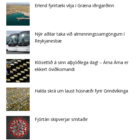
Erlend fyrirtæki vilja í Græna iðngarðinn
Nýir aðilar taka við almenningssamgöngum í
Reykjanesbæ
Klósettið á sinn alþjóðlega dag! – Árna Árna er
ekkert óviðkomandi
Halda skrá um laust húsnæði fyrir Grindvíkinga
Fjórtán skipverjar smitaðir