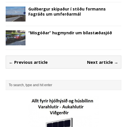
Guðbergur skipaður í stöðu formanns
Fagráðs um umferðarmál
“Misgóðar” hugmyndir um bílastæðasjóð
← Previous article
Next article →