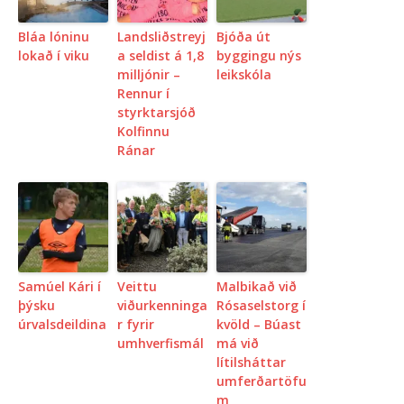
Bláa lóninu
Landsliðstreyj
Bjóða út
lokað í viku
a seldist á 1,8
byggingu nýs
milljónir –
leikskóla
Rennur í
styrktarsjóð
Kolfinnu
Ránar
Samúel Kári í
Veittu
Malbikað við
þýsku
viðurkenninga
Rósaselstorg í
úrvalsdeildina
r fyrir
kvöld – Búast
umhverfismál
má við
lítilsháttar
umferðartöfu
m