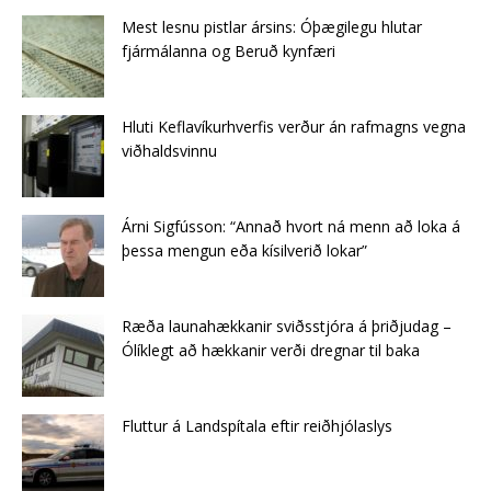
Mest lesnu pistlar ársins: Óþægilegu hlutar
fjármálanna og Beruð kynfæri
Hluti Keflavíkurhverfis verður án rafmagns vegna
viðhaldsvinnu
Árni Sigfússon: “Annað hvort ná menn að loka á
þessa mengun eða kísilverið lokar”
Ræða launahækkanir sviðsstjóra á þriðjudag –
Ólíklegt að hækkanir verði dregnar til baka
Fluttur á Landspítala eftir reiðhjólaslys