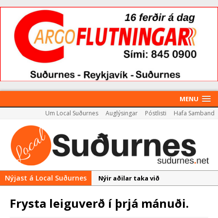
MENU
Um Local Suðurnes
Auglýsingar
Póstlisti
Hafa Samband
Nýjast á Local Suðurnes
Nýir aðilar taka við
almenningssamgöngum í
Frysta leiguverð í þrjá mánuði.
Reykjanesbæ