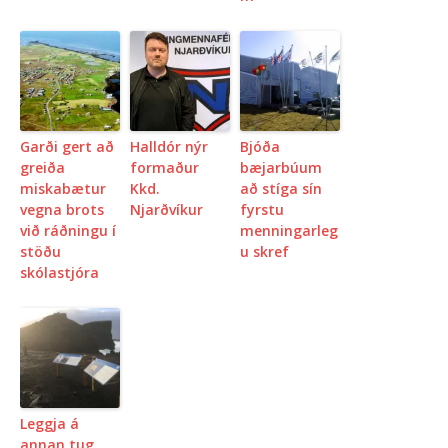
Garði gert að
Halldór nýr
Bjóða
greiða
formaður
bæjarbúum
miskabætur
Kkd.
að stíga sín
vegna brots
Njarðvíkur
fyrstu
við ráðningu í
menningarleg
stöðu
u skref
skólastjóra
Leggja á
annan tug