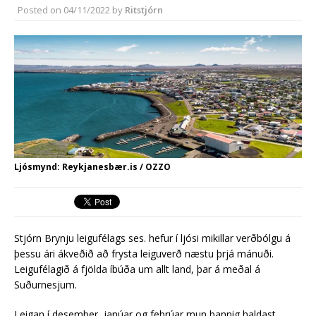
Rekstur HS Orku gekk vel á
Posted on
04/11/2022
by
Ritstjórn
síðasta ári
Erlend fyrirtæki vilja í Græna
iðngarðinn
Ljósmynd: Reykjanesbær.is / OZZO
Stjórn Brynju leigu­fé­lags ses. hef­ur í ljósi mik­ill­ar verðbólgu á
þessu ári ákveðið að frysta leigu­verð næstu þrjá mánuði.
Leigufélagið á fjölda íbúða um allt land, þar á meðal á
Suðurnesjum.
Leig­an í des­em­ber, janú­ar og fe­brú­ar mun þannig hald­ast