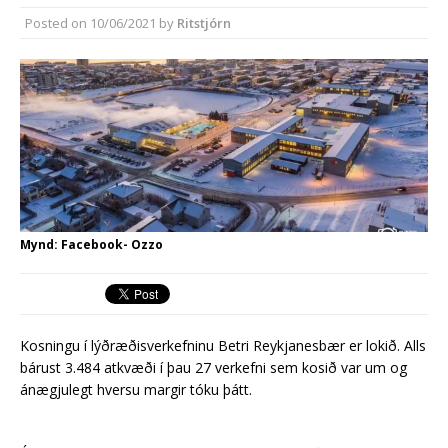
síðasta ári
Posted on
10/06/2021
by
Ritstjórn
Erlend fyrirtæki vilja í Græna
iðngarðinn
Mynd: Facebook- Ozzo
Kosningu í lýðræðisverkefninu Betri Reykjanesbær er lokið. Alls
bárust 3.484 atkvæði í þau 27 verkefni sem kosið var um og
ánægjulegt hversu margir tóku þátt.