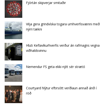
Fjórtán skipverjar smitaðir
Vilja gera grindvíska togara umhverfisvænni með
nýrri tækni
Hluti Keflavíkurhverfis verður án rafmagns vegna
viðhaldsvinnu
Nemendur FS geta ekki nýtt sér strætó
Courtyard hlýtur eftirsótt verðlaun annað árið í
röð