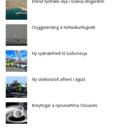
Erlend fyrirtæki vilja í Græna iðngarðinn
Öryggislending á Keflavíkurflugvelli
Ný sjúkrabifreið til Suðurnesja
Ný slökkvistöð afhent í ágúst
Breytingar á opnunartíma Dósasels