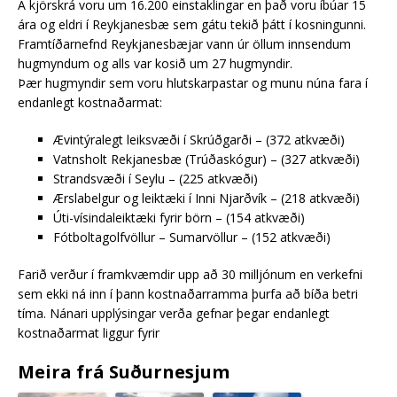
Á kjörskrá voru um 16.200 einstaklingar en það voru íbúar 15
ára og eldri í Reykjanesbæ sem gátu tekið þátt í kosningunni.
Framtíðarnefnd Reykjanesbæjar vann úr öllum innsendum
hugmyndum og alls var kosið um 27 hugmyndir.
Þær hugmyndir sem voru hlutskarpastar og munu núna fara í
endanlegt kostnaðarmat:
Ævintýralegt leiksvæði í Skrúðgarði – (372 atkvæði)
Vatnsholt Rekjanesbæ (Trúðaskógur) – (327 atkvæði)
Strandsvæði í Seylu – (225 atkvæði)
Ærslabelgur og leiktæki í Inni Njarðvík – (218 atkvæði)
Úti-vísindaleiktæki fyrir börn – (154 atkvæði)
Fótboltagolfvöllur – Sumarvöllur – (152 atkvæði)
Farið verður í framkvæmdir upp að 30 milljónum en verkefni
sem ekki ná inn í þann kostnaðarramma þurfa að bíða betri
tíma. Nánari upplýsingar verða gefnar þegar endanlegt
kostnaðarmat liggur fyrir
Meira frá Suðurnesjum