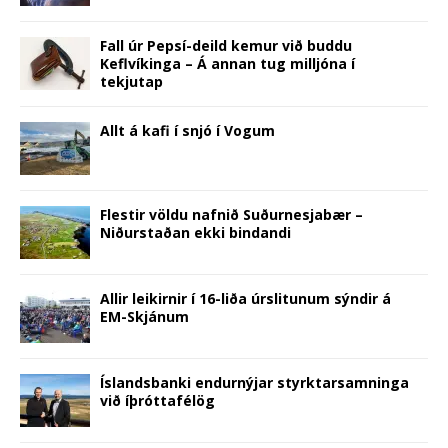
n
s
e
i
n
i
O
d
s
i
n
n
s
n
p
o
i
n
s
n
i
n
e
w
n
n
i
e
n
e
n
)
Fall úr Pepsí-deild kemur við buddu
n
e
n
w
n
w
s
Keflvíkinga – Á annan tug milljóna í
e
w
n
w
e
w
i
w
w
e
i
w
i
n
tekjutap
w
i
w
n
w
n
n
i
n
w
d
i
d
e
n
d
i
o
n
o
w
d
o
n
w
d
w
w
Allt á kafi í snjó í Vogum
o
w
d
)
o
)
i
w
)
o
w
n
)
w
)
d
)
o
w
)
Flestir völdu nafnið Suðurnesjabær –
Niðurstaðan ekki bindandi
Allir leikirnir í 16-liða úrslitunum sýndir á
EM-Skjánum
Íslandsbanki endurnýjar styrktarsamninga
við íþróttafélög