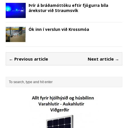
Þrír á bráðamóttöku eftir fjögurra bíla
árekstur við Straumsvík
Ók inn í verslun við Krossmóa
← Previous article
Next article →