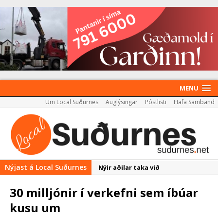
MENU
Um Local Suðurnes
Auglýsingar
Póstlisti
Hafa Samband
Nýjast á Local Suðurnes
Nýir aðilar taka við
almenningssamgöngum í
30 milljónir í verkefni sem íbúar
Reykjanesbæ
kusu um
Rekstur HS Orku gekk vel á