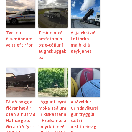
Tveimur
Tekinn með
Vilja ekki að
ökumönnum
amfetamín
Loftorka
veitt eftirför
og e-töflur í
malbiki á
augnskuggab
Reykjanesi
oxi
Fá að byggja
Löggur í leyni
Auðveldur
fjórar hæðir
moka seðlum
Grindavíkursi
ofan á hús við
í ríkiskassann
gur tryggði
Hafnargötu –
– Hraðamæla
sæti í
Gera ráð fyrir
í myrkri með
úrslitaeinvígi