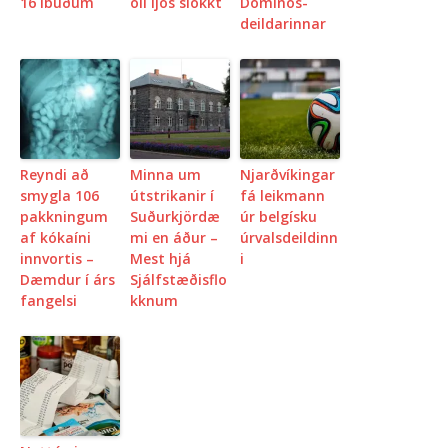
16 íbúðum
öll ljós slökkt
Dominos-
deildarinnar
Reyndi að
Minna um
Njarðvíkingar
smygla 106
útstrikanir í
fá leikmann
pakkningum
Suðurkjördæ
úr belgísku
af kókaíni
mi en áður –
úrvalsdeildinn
innvortis –
Mest hjá
i
Dæmdur í árs
Sjálfstæðisflo
fangelsi
kknum