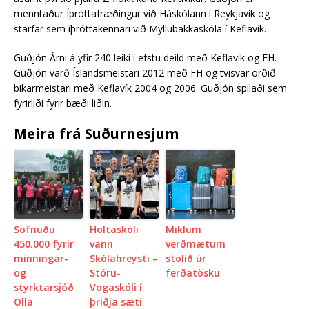
menntaður Íþróttafræðingur við Háskólann í Reykjavík og
starfar sem íþróttakennari við Myllubakkaskó
la í Keflavík.
Guðjón Árni á yfir 240 leiki í efstu deild með Keflavík og FH.
Guðjón varð Íslandsmeistari 2012 með FH og tvisvar orðið
bikarmeistari með Keflavík 2004 og 2006. Guðjón spilaði sem
fyrirliði fyrir bæði liðin.
Meira frá Suðurnesjum
Söfnuðu
Holtaskóli
Miklum
450.000 fyrir
vann
verðmætum
minningar-
Skólahreysti –
stolið úr
og
Stóru-
ferðatösku
styrktarsjóð
Vogaskóli í
Ölla
þriðja sæti