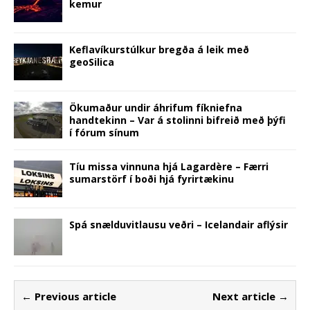
kemur
Keflavíkurstúlkur bregða á leik með
geoSilica
Ökumaður undir áhrifum fíkniefna
handtekinn – Var á stolinni bifreið með þýfi
í fórum sínum
Tíu missa vinnuna hjá Lagardère – Færri
sumarstörf í boði hjá fyrirtækinu
Spá snælduvitlausu veðri – Icelandair aflýsir
← Previous article
Next article →