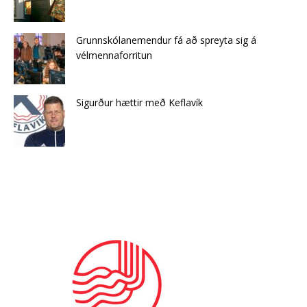
Grunnskólanemendur fá að spreyta sig á
vélmennaforritun
Sigurður hættir með Keflavík