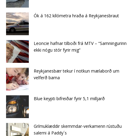
Ók á 162 kílómetra hraða á Reykjanesbraut
Leoncie hafnar tilboði frá MTV – “Samningurinn
ekki nógu stór fyrir mig”
Reykjanesbær tekur í notkun mælaborð um
velferð barna
Blue keypti bifreiðar fyrir 5,1 milljarð
Grímuklæddir skemmdar-verkamenn rústuðu
salerni á Paddy´s