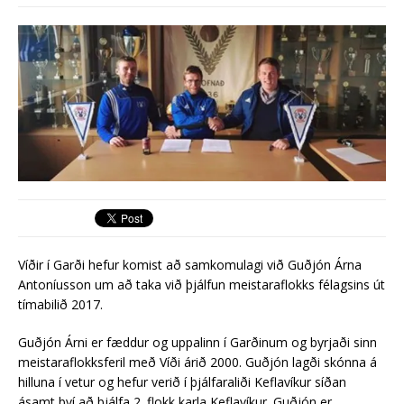
Leita eftir hugmyndum íbúa við
þróun Akademíureits
Víðir í Garði hefur komist að samkomulagi við Guðjón Árna
Antoníusson um að taka við þjálfun meistaraflokks félagsins út
tímabilið 2017.
Guðjón Árni er fæddur og uppalinn í Garðinum og byrjaði sinn
meistaraflokksferil með Víði árið 2000. Guðjón lagði skónna á
hilluna í vetur og hefur verið í þjálfaraliði Keflavíkur síðan
ásamt því að þjálfa 2. flokk karla Keflavíkur. Guðjón er