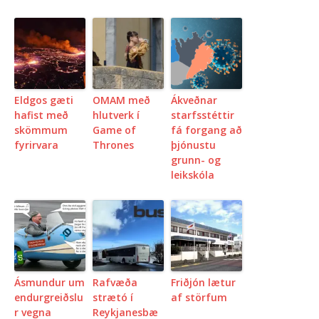
Eldgos gæti
OMAM með
Ákveðnar
hafist með
hlutverk í
starfsstéttir
skömmum
Game of
fá forgang að
fyrirvara
Thrones
þjónustu
grunn- og
leikskóla
Ásmundur um
Rafvæða
Friðjón lætur
endurgreiðslu
strætó í
af störfum
r vegna
Reykjanesbæ