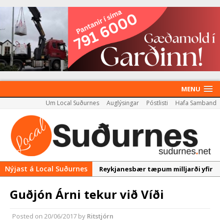
MENU
Um Local Suðurnes
Auglýsingar
Póstlisti
Hafa Samband
Nýjast á Local Suðurnes
Reykjanesbær tæpum milljarði yfir
áætlun
Guðjón Árni tekur við Víði
Erlend fyrirtæki vilja í Græna
iðngarðinn
Posted on
20/06/2017
by
Ritstjórn