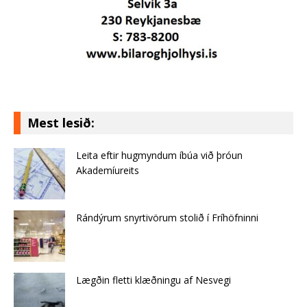
Mest lesið:
Leita eftir hugmyndum íbúa við þróun
Akademíureits
Rándýrum snyrtivörum stolið í Fríhöfninni
Lægðin fletti klæðningu af Nes­vegi