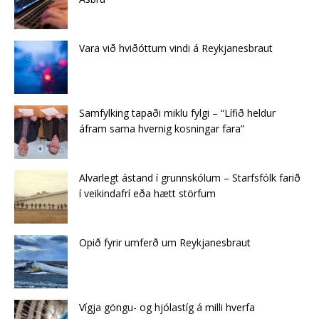
Vara við hviðóttum vindi á Reykjanesbraut
Samfylking tapaði miklu fylgi – “Lífið heldur
áfram sama hvernig kosningar fara”
Alvarlegt ástand í grunnskólum – Starfsfólk farið
í veikindafrí eða hætt störfum
Opið fyrir umferð um Reykjanesbraut
Vígja göngu- og hjólastíg á milli hverfa