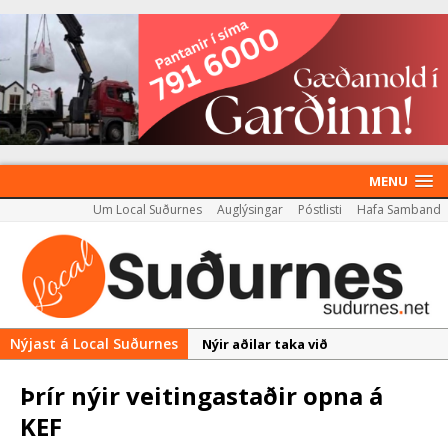
MENU
Um Local Suðurnes
Auglýsingar
Póstlisti
Hafa Samband
Nýjast á Local Suðurnes
Nýir aðilar taka við
almenningssamgöngum í
Þrír nýir veitingastaðir opna á
Reykjanesbæ
KEF
Rekstur HS Orku gekk vel á