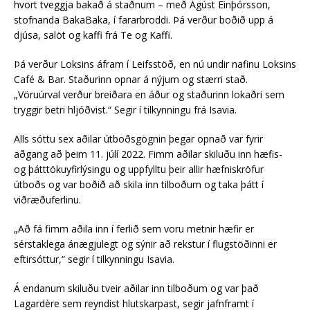
hvort tveggja bakað á staðnum – með Ágúst Einþórsson,
stofnanda BakaBaka, í fararbroddi. Þá verður boðið upp á
djúsa, salöt og kaffi frá Te og Kaffi.
Þá verður Loksins áfram í Leifsstöð, en nú undir nafinu Loksins
Café & Bar. Staðurinn opnar á nýjum og stærri stað.
„Vöruúrval verður breiðara en áður og staðurinn lokaðri sem
tryggir betri hljóðvist.“ Segir í tilkynningu frá Isavia.
Alls sóttu sex aðilar útboðsgögnin þegar opnað var fyrir
aðgang að þeim 11. júlí 2022. Fimm aðilar skiluðu inn hæfis-
og þátttökuyfirlýsingu og uppfylltu þeir allir hæfniskröfur
útboðs og var boðið að skila inn tilboðum og taka þátt í
viðræðuferlinu.
„Að fá fimm aðila inn í ferlið sem voru metnir hæfir er
sérstaklega ánægjulegt og sýnir að rekstur í flugstöðinni er
eftirsóttur,“ segir í tilkynningu Isavia.
Á endanum skiluðu tveir aðilar inn tilboðum og var það
Lagardère sem reyndist hlutskarpast, segir jafnframt í