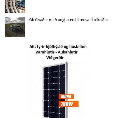
Ók ölvaður með ungt barn í framsæti bifreiðar