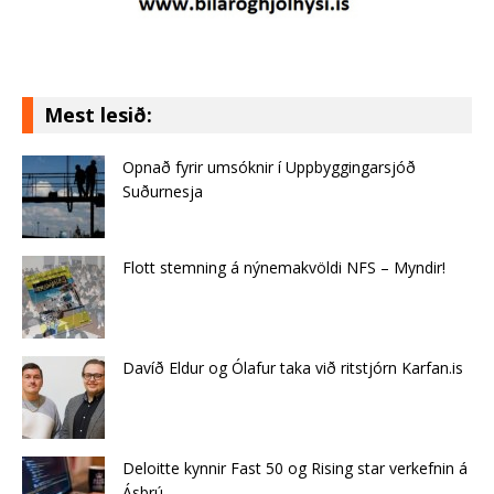
Mest lesið:
Opnað fyrir umsóknir í Uppbyggingarsjóð
Suðurnesja
Flott stemning á nýnemakvöldi NFS – Myndir!
Davíð Eldur og Ólafur taka við ritstjórn Karfan.is
Deloitte kynnir Fast 50 og Rising star verkefnin á
Ásbrú