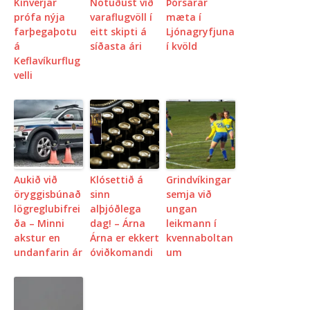
Kínverjar
Notuðust við
Þórsarar
prófa nýja
varaflugvöll í
mæta í
farþegaþotu
eitt skipti á
Ljónagryfjuna
á
síðasta ári
í kvöld
Keflavíkurflug
velli
Aukið við
Klósettið á
Grindvíkingar
öryggisbúnað
sinn
semja við
lögreglubifrei
alþjóðlega
ungan
ða – Minni
dag! – Árna
leikmann í
akstur en
Árna er ekkert
kvennaboltan
undanfarin ár
óviðkomandi
um