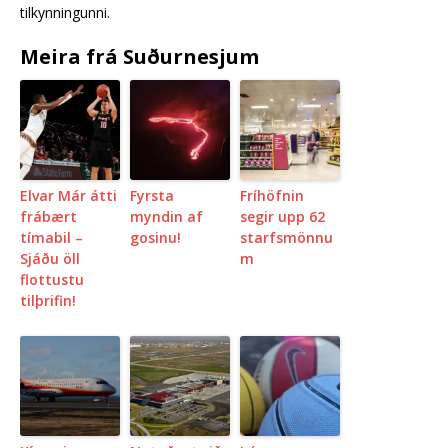
tilkynningunni.
Meira frá Suðurnesjum
Elvar Már átti
Fyrsta
Fríhöfnin
frábært
myndin af
segir upp 62
tímabil –
gosinu!
starfsmönnu
Sjáðu öll
m
flottustu
tilþrifin!