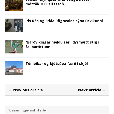
móttökur í Leifsstöð
Íris Rós og Fríða Rögnvalds sýna í Kvikunni
Njarðvíkingar nældu sér í dýrmætt stig í
fallbaráttunni
Tónleikar og kjötsúpa færð í skjól
← Previous article
Next article →