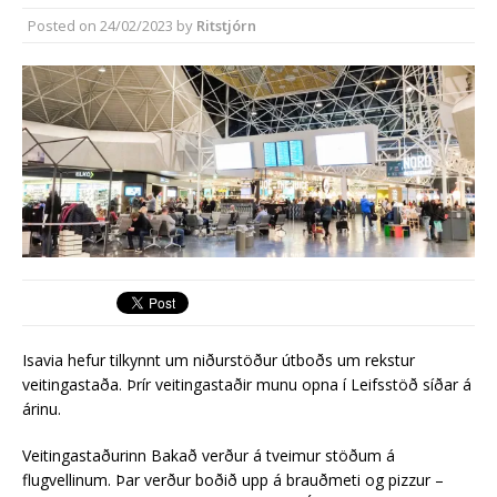
síðasta ári
Posted on
24/02/2023
by
Ritstjórn
Erlend fyrirtæki vilja í Græna
iðngarðinn
Isavia hefur tilkynnt um niðurstöður útboðs um rekstur
veitingastaða. Þrír veitingastaðir munu opna í Leifsstöð síðar á
árinu.
Veitingastaðurinn Bakað verður á tveimur stöðum á
flugvellinum. Þar verður boðið upp á brauðmeti og pizzur –