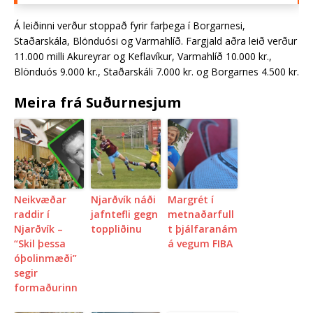
Á leiðinni verður stoppað fyrir farþega í Borgarnesi,
Staðarskála, Blönduósi og Varmahlíð. Fargjald aðra leið verður
11.000 milli Akureyrar og Keflavíkur, Varmahlíð 10.000 kr.,
Blönduós 9.000 kr., Staðarskáli 7.000 kr. og Borgarnes 4.500 kr.
Meira frá Suðurnesjum
Neikvæðar
Njarðvík náði
Margrét í
raddir í
jafntefli gegn
metnaðarfull
Njarðvík –
toppliðinu
t þjálfaranám
“Skil þessa
á vegum FIBA
óþolinmæði”
segir
formaðurinn