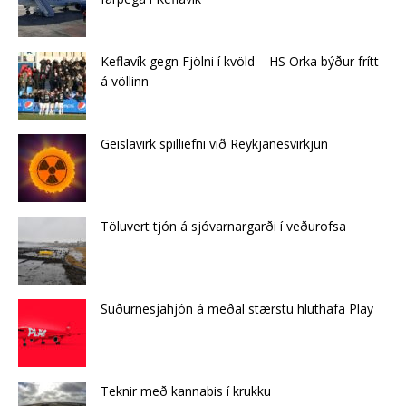
Keflavík gegn Fjölni í kvöld – HS Orka býður frítt
á völlinn
Geislavirk spilliefni við Reykjanesvirkjun
Töluvert tjón á sjóvarnargarði í veðurofsa
Suðurnesjahjón á meðal stærstu hluthafa Play
Teknir með kannabis í krukku