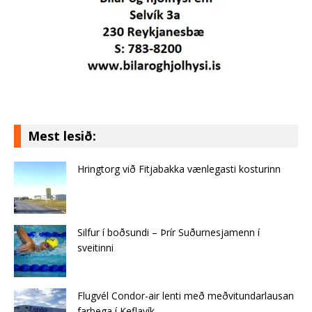
Mest lesið:
Hringtorg við Fitjabakka vænlegasti kosturinn
Silfur í boðsundi – Þrír Suðurnesjamenn í
sveitinni
Flugvél Condor-air lenti með meðvitundarlausan
farþega í Keflavík