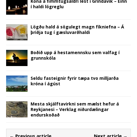
Kona á fimmtugsaldri lést í Grindavík – Einn
í haldi lögreglu
Lögðu hald á sögulegt magn fíkniefna – Á
þriðja tug í gæsluvarðhaldi
Boðið upp á hestamennsku sem valfag í
grunnskóla
Seldu fasteignir fyrir tæpa tvo milljarða
króna í ágúst
Mesta skjálftavirkni sem mælst hefur á
Reykjanesi – Verklag niðurdælingar
endurskoðað
← Previous article
Next article →