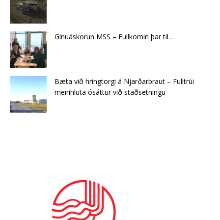
Gínuáskorun MSS – Fullkomin þar til…
Bæta við hringtorgi á Njarðarbraut – Fulltrúi
meirihluta ósáttur við staðsetningu