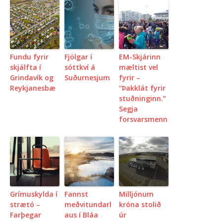
Fundu fyrir
Fjölgar í
EM-Skjárinn
skjálfta í
sóttkví á
mæltist vel
Grindavík og
Suðurnesjum
fyrir –
Reykjanesbæ
“Þakklát fyrir
stuðninginn.”
Segja
forsvarsmenn
Grímuskylda í
Fannst
Milljónum
strætó –
meðvitundarl
króna stolið
Farþegar
aus í Bláa
úr