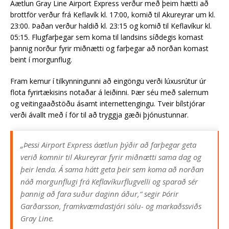
Áætlun Gray Line Airport Express verður með þeim hætti að
brottför verður frá Keflavík kl. 17:00, komið til Akureyrar um kl.
23:00. Þaðan verður haldið kl. 23:15 og komið til Keflavíkur kl.
05:15. Flugfarþegar sem koma til landsins síðdegis komast
þannig norður fyrir miðnætti og farþegar að norðan komast
beint í morgunflug.
Fram kemur í tilkynningunni að eingöngu verði lúxusrútur úr
flota fyrirtækisins notaðar á leiðinni. Þær séu með salernum
og veitingaaðstöðu ásamt internettengingu. Tveir bílstjórar
verði ávallt með í för til að tryggja gæði þjónustunnar.
„Þessi Airport Express áætlun þýðir að farþegar geta
verið komnir til Akureyrar fyrir miðnætti sama dag og
þeir lenda. Á sama hátt geta þeir sem koma að norðan
náð morgunflugi frá Keflavíkurflugvelli og sparað sér
þannig að fara suður daginn áður,“ segir Þórir
Garðarsson, framkvæmdastjóri sölu- og markaðssviðs
Gray Line.