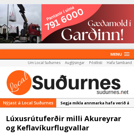
MENU
Um Local Suðurnes
Auglýsingar
Póstlisti
Hafa Samband
Nýjast á Local Suðurnes
Segja mikla annmarka hafa verið á
útboðsgögnum vegna strætó
Lúxusrútuferðir milli Akureyrar
Leita eftir hugmyndum íbúa við
og Keflavíkurflugvallar
þróun Akademíureits