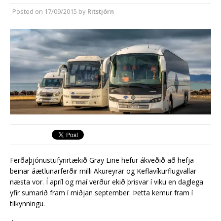
Hringtorg við Fitjabakka
Posted on
17/09/2015
by
Ritstjórn
vænlegasti kosturinn
Ferðaþjónustufyrirtækið Gray Line hefur ákveðið að hefja
beinar áætlunarferðir milli Akureyrar og Keflavíkurflugvallar
næsta vor. Í apríl og maí verður ekið þrisvar í viku en daglega
yfir sumarið fram í miðjan september. Þetta kemur fram í
tilkynningu.