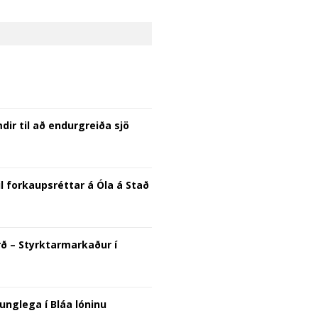
ir til að endurgreiða sjö
til forkaupsréttar á Óla á Stað
rð – Styrktarmarkaður í
unglega í Bláa lóninu