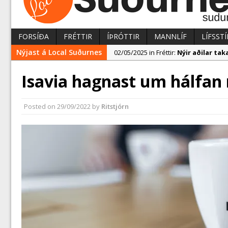
FORSÍÐA
FRÉTTIR
ÍÞRÓTTIR
MANNLÍF
LÍFSSTÍ
Nýjast á Local Suðurnes
02/05/2025 in Fréttir:
Nýir aðilar t
02/05/2025 in Fréttir:
Rekstur HS Ork
Isavia hagnast um hálfan 
04/05/2025 in Fréttir:
Erlend fyrirtæk
Posted on
29/09/2022
by
Ritstjórn