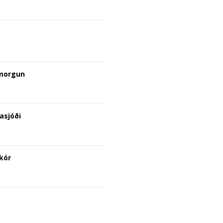
 morgun
asjóði
kór