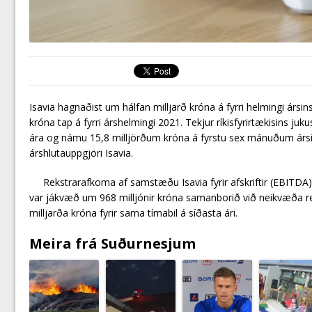
Isavia hagnaðist um hálfan milljarð króna á fyrri helmingi ársi
króna tap á fyrri árshelmingi 2021. Tekjur ríkisfyrirtækisins juku
ára og námu 15,8 milljörðum króna á fyrstu sex mánuðum ársi
árshlutauppgjöri Isavia.
Rekstrarafkoma af samstæðu Isavia fyrir afskriftir (EBITDA
var jákvæð um 968 milljónir króna samanborið við neikvæða r
milljarða króna fyrir sama tímabil á síðasta ári.
Meira frá Suðurnesjum