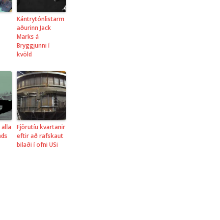
Kántrytónlistarm
aðurinn Jack
Marks á
Bryggjunni í
kvöld
 alla
Fjörutíu kvartanir
nds
eftir að rafskaut
bilaði í ofni USi