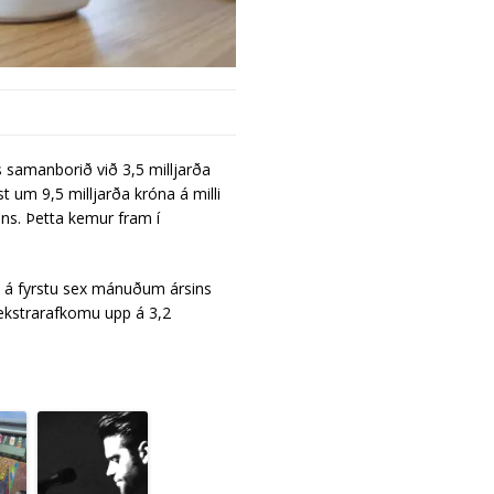
ns samanborið við 3,5 milljarða
st um 9,5 milljarða króna á milli
ns. Þetta kemur fram í
) á fyrstu sex mánuðum ársins
ekstrarafkomu upp á 3,2