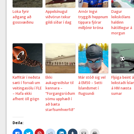
Loka fyrir
Appelsínugul
Arnór Ingvi
Dagur
aðgang að
viðvörun tekur
tryggði heppnum
leikskólans
gossvæðinu
gildi síðar í dag
tippara fjórar
haldinn
milljónir króna
hátíðlegur á
morgun
Kaffitár í neðsta
Ekki
Már stóð sig vel
Fljúga beint á
sæti í forvali um
aukagreiðslur til
á EM50 – Setti
leikstaði Ísla
veitingasölu í FLE
kennara –
Íslandsmet í
á HM næsta
– Hafa ekki
“Forgangsröðum
flugsundi
sumar
afhent öll gögn
sömu upphæð í
að bæta
starfsumhverfið”
Deila:
C
C
C
C
C
C
C
C