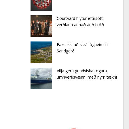
Courtyard hlýtur eftirsótt
verðlaun annað árið í röð
Fær ekki að skrá lögheimili í
Sandgerði
Vilja gera grindvíska togara
umhverfisvænni með nýrri tækni