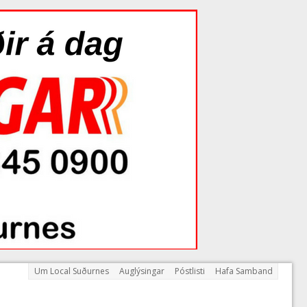
Um Local Suðurnes
Auglýsingar
Póstlisti
Hafa Samband