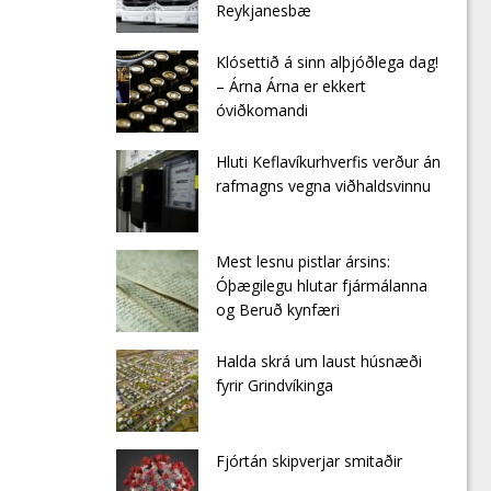
Reykjanesbæ
Klósettið á sinn alþjóðlega dag!
– Árna Árna er ekkert
óviðkomandi
Hluti Keflavíkurhverfis verður án
rafmagns vegna viðhaldsvinnu
Mest lesnu pistlar ársins:
Óþægilegu hlutar fjármálanna
og Beruð kynfæri
Halda skrá um laust húsnæði
fyrir Grindvíkinga
Fjórtán skipverjar smitaðir