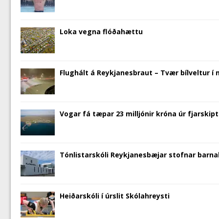
w
)
o
w
n
)
w
)
d
)
o
w
)
Loka vegna flóðahættu
Flughált á Reykjanesbraut – Tvær bílveltur í
Vogar fá tæpar 23 milljónir króna úr fjarskipt
Tónlistarskóli Reykjanesbæjar stofnar barna
Heiðarskóli í úrslit Skólahreysti