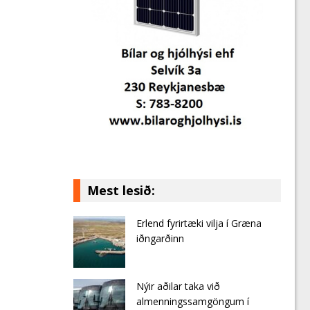
Mest lesið:
Erlend fyrirtæki vilja í Græna
iðngarðinn
Nýir aðilar taka við
almenningssamgöngum í