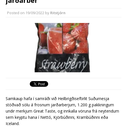
jarðarber
Rekstur HS Orku gekk vel á
síðasta ári
Posted on
19/09/2022
by
Ritstjórn
Erlend fyrirtæki vilja í Græna
iðngarðinn
Samkaup hafa í samráði við Heilbrigðiseftirlit Suðurnesja
stöðvað sölu á frosnum jarðarberjum, 1.200 g pakkningum
undir merkjum Great Taste, og innkalla vöruna frá neytendum
sem keyptu hana í Nettó, Kjörbúðinni, Krambúðinni eða
Iceland.