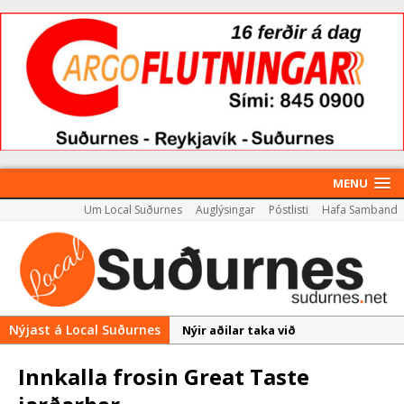
MENU
Um Local Suðurnes
Auglýsingar
Póstlisti
Hafa Samband
Nýjast á Local Suðurnes
Nýir aðilar taka við
almenningssamgöngum í
Innkalla frosin Great Taste
Reykjanesbæ