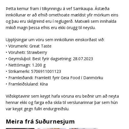
Þetta kemur fram í tilkynningu á vef Samkaupa. Ástæða
innköllunar er að efnið omethoate mældist yfir mörkum eins
og þau eru skilgreind eru í reglugerð. Matvæli sem innihalda
mikið magn þessa efnis eru ekki örugg til neyslu.
Upplýsingar um vöru sem innköllunin einskorðast við:
• Vörumerki: Great Taste
• Vöruheiti: Strawberry
• Geymsluþol: Best fyrir dagsetning: 28.07.2023
• Nettómagn: 1.200 g
• Strikamerki: 5706911001123
• Framleiðandi: Framleitt fyrir Geia Food í Danmörku
• Framleiðsluland: Kína
Viðskiptavinir sem keypt hafa vöruna eru beðnir um að neyta
hennar ekki og farga eða skila til verslunarinnar þar sem hún
var keypt gegn fullri endurgreiðslu.
Meira frá Suðurnesjum