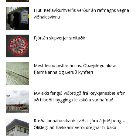
Hluti Keflavíkurhverfis verður án rafmagns vegna
viðhaldsvinnu
Fjórtán skipverjar smitaðir
Mest lesnu pistlar ársins: Óþægilegu hlutar
fjármálanna og Beruð kynfæri
ÍAV ekki fengið viðbrögð frá Reykjanesbæ eftir
að tilboði í byggingu leikskóla var hafnað
Ræða launahækkanir sviðsstjóra á þriðjudag –
Ólíklegt að hækkanir verði dregnar til baka