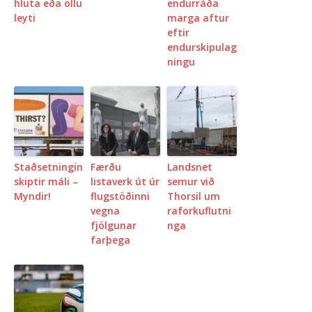
hluta eða öllu
endurráða
leyti
marga aftur
eftir
endurskipulag
ningu
Staðsetningin
Færðu
Landsnet
skiptir máli –
listaverk út úr
semur við
Myndir!
flugstöðinni
Thorsil um
vegna
raforkuflutni
fjölgunar
nga
farþega