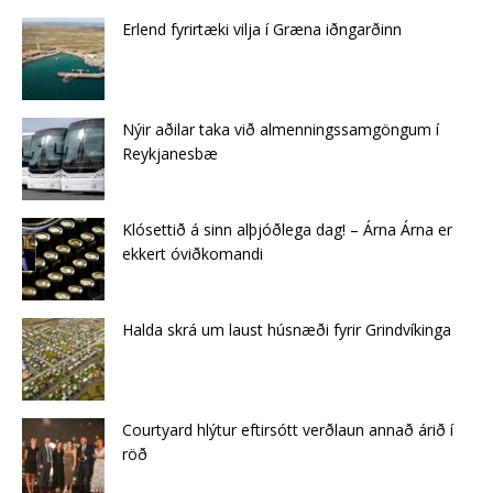
Erlend fyrirtæki vilja í Græna iðngarðinn
Nýir aðilar taka við almenningssamgöngum í
Reykjanesbæ
Klósettið á sinn alþjóðlega dag! – Árna Árna er
ekkert óviðkomandi
Halda skrá um laust húsnæði fyrir Grindvíkinga
Courtyard hlýtur eftirsótt verðlaun annað árið í
röð