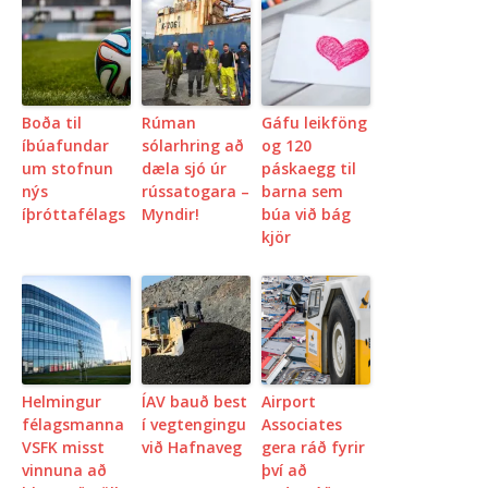
Boða til
Rúman
Gáfu leikföng
íbúafundar
sólarhring að
og 120
um stofnun
dæla sjó úr
páskaegg til
nýs
rússatogara –
barna sem
íþróttafélags
Myndir!
búa við bág
kjör
Helmingur
ÍAV bauð best
Airport
félagsmanna
í vegtengingu
Associates
VSFK misst
við Hafnaveg
gera ráð fyrir
vinnuna að
því að