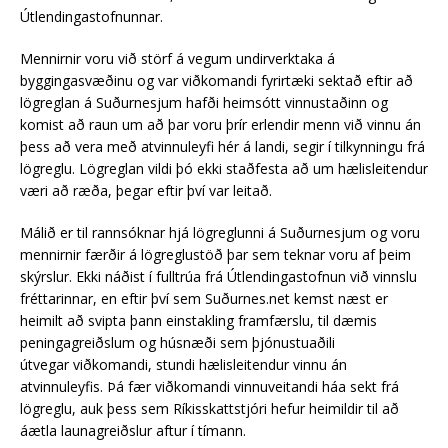
Útlendingastofnunnar.
Mennirnir voru við störf á vegum undirverktaka á
byggingasvæðinu og var viðkomandi fyrirtæki sektað eftir að
lögreglan á Suðurnesjum hafði heimsótt vinnustaðinn og
komist að raun um að þar voru þrír erlendir menn við vinnu án
þess að vera með atvinnuleyfi hér á landi, segir í tilkynningu frá
lögreglu. Lögreglan vildi þó ekki staðfesta að um hælisleitendur
væri að ræða, þegar eftir því var leitað.
Málið er til rannsóknar hjá lögreglunni á Suðurnesjum og voru
mennirnir færðir á lögreglustöð þar sem teknar voru af þeim
skýrslur. Ekki náðist í fulltrúa frá Útlendingastofnun við vinnslu
fréttarinnar, en eftir því sem Suðurnes.net kemst næst er
heimilt að svipta þann einstakling framfærslu, til dæmis
peningagreiðslum og húsnæði sem þjónustuaðili
útvegar viðkomandi, stundi hælisleitendur vinnu án
atvinnuleyfis. Þá fær viðkomandi vinnuveitandi háa sekt frá
lögreglu, auk þess sem Ríkisskattstjóri hefur heimildir til að
áætla launagreiðslur aftur í tímann.