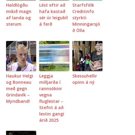
Haldlögðu
Lést eftir að
Starfsfólk
mikið magn
hafa kastað
Creditinfo
af landa og
sér úr leigubíl
styrkti
sterum
á ferð
Minningarsjó
ð Ölla
Haukur Helgi
Leggja
Skessuhellir
og Bonneau
milljarða í
opinn á ný
með gegn
rannsóknir
Grindavík –
vegna
Myndband!
fluglestar –
Stefnt á að
lestin gangi
árið 2025