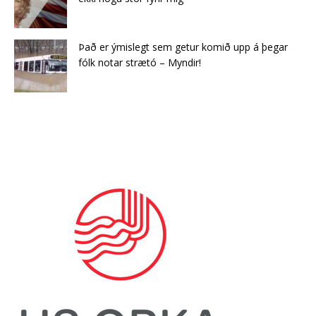
Það er ýmislegt sem getur komið upp á þegar
fólk notar strætó – Myndir!