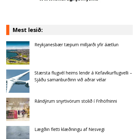
Mest lesið:
Reykjanesbær tæpum milljarði yfir áætlun
Stærsta flugvél heims lendir á Kefavíkurflugvelli –
Sjáðu samanburðinn við aðrar vélar
Rándýrum snyrtivörum stolið í Fríhöfninni
Lægðin fletti klæðningu af Nes­vegi