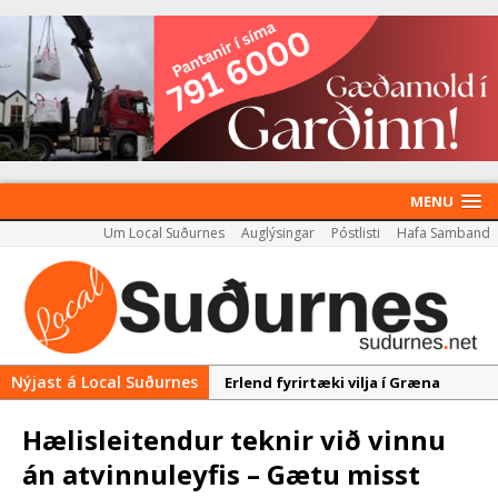
MENU
Um Local Suðurnes
Auglýsingar
Póstlisti
Hafa Samband
Nýjast á Local Suðurnes
Erlend fyrirtæki vilja í Græna
iðngarðinn
Hælisleitendur teknir við vinnu
Nýir aðilar taka við
án atvinnuleyfis – Gætu misst
almenningssamgöngum í