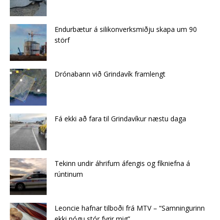
Endurbætur á silikonverksmiðju skapa um 90
störf
Drónabann við Grindavík framlengt
Fá ekki að fara til Grindavíkur næstu daga
Tekinn undir áhrifum áfengis og fíkniefna á
rúntinum
Leoncie hafnar tilboði frá MTV – “Samningurinn
ekki nógu stór fyrir mig”