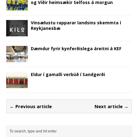
og Víðir heimsækir Selfoss á morgun
Vinsælustu rapparar landsins skemmta í
Reykjanesbæ
Dæmdur fyrir kynferðislega áreitni á KEF
Eldur í gamalli verbúð í Sandgerði
← Previous article
Next article →