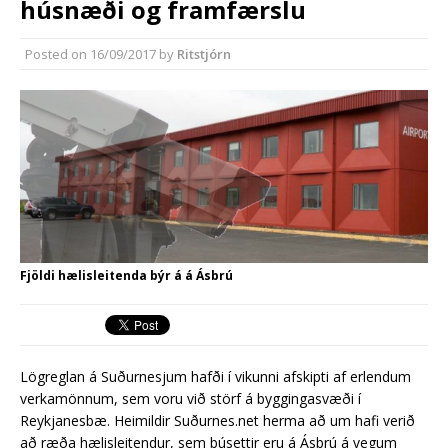
húsnæði og framfærslu
Reykjanesbæ
Reykjanesbær tæpum milljarði yfir
Posted on
16/09/2017
by
Ritstjórn
áætlun
Fjöldi hælisleitenda býr á á Ásbrú
Lögreglan á Suðurnesjum hafði í vikunni afskipti af erlendum
verkamönnum, sem voru við störf á byggingasvæði í
Reykjanesbæ. Heimildir Suðurnes.net herma að um hafi verið
að ræða hælisleitendur, sem búsettir eru á Ásbrú á vegum