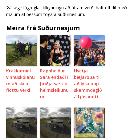
Þá segir lögregla í tilkynningu að áfram verði haft eftirlit með
málum af þessum toga á Suðurnesjum.
Meira frá Suðurnesjum
Krakkarnir í
Ragnheiður
Hvetja
vinnuskólanu
Sara endaði í
bæjarbúa til
m að skila
þriðja sæti á
að lýsa upp
flottu verki
heimsleikunu
skammdegið
m
á Ljósanótt