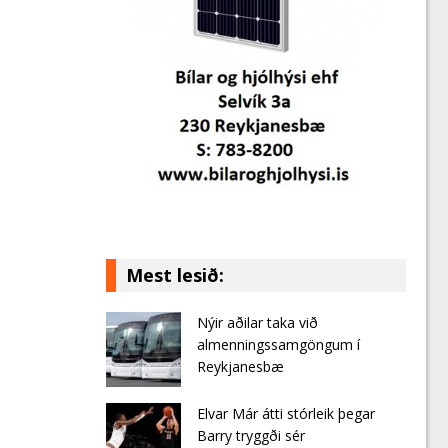
Mest lesið:
Nýir aðilar taka við
almenningssamgöngum í
Reykjanesbæ
Elvar Már átti stórleik þegar
Barry tryggði sér