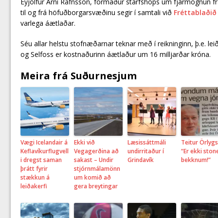
Eyjólfur Árni Rafnsson, formaður starfshóps um fjármögnun f
til og frá höfuðborgarsvæðinu segir í samtali við
Fréttablaðið
varlega áætlaðar.
Séu allar helstu stofnæðarnar teknar með í reikninginn, þ.e. lei
og Selfoss er kostnaðurinn áætlaður um 16 milljarðar króna.
Meira frá Suðurnesjum
Vægi Icelandair á
Ekki við
Læsissáttmáli
Teitur Örlyg
Keflavíkurflugvell
Vegagerðina að
undirritaður í
“Er ekki ston
i dregst saman
sakast – Undir
Grindavík
bekknum!”
þrátt fyrir
stjórnmálamönn
stækkun á
um komið að
leiðakerfi
gera breytingar