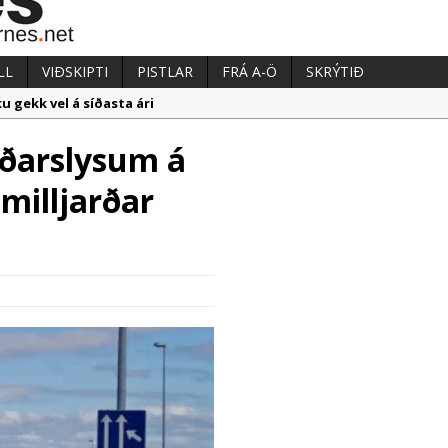
LL
VIÐSKIPTI
PISTLAR
FRÁ A-Ö
SKRÝTIÐ
u gekk vel á síðasta ári
ngarétti
ðarslysum á
aka við almenningssamgöngum í Reykjanesbæ
milljarðar