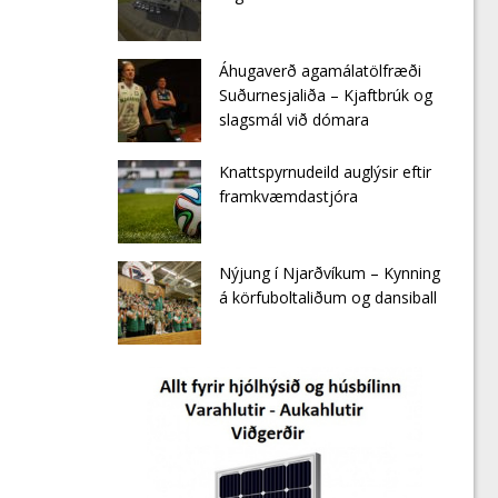
Áhugaverð agamálatölfræði
Suðurnesjaliða – Kjaftbrúk og
slagsmál við dómara
Knattspyrnudeild auglýsir eftir
framkvæmdastjóra
Nýjung í Njarðvíkum – Kynning
á körfuboltaliðum og dansiball