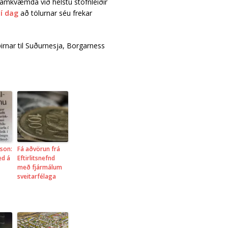
ramkvæmda við helstu stofnleiðir
 í dag
að tölurnar séu frekar
ðirnar til Suðurnesja, Borgarness
sson:
Fá aðvörun frá
ed á
Eftirlitsnefnd
með fjármálum
sveitarfélaga