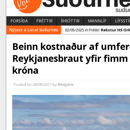
FORSÍÐA
FRÉTTIR
ÍÞRÓTTIR
MANNLÍF
LÍFSSTÍ
Nýjast á Local Suðurnes
02/05/2025 in Fréttir:
Rekstur HS Ork
24/04/2025 in Fréttir:
Útboð á byggi
Beinn kostnaður af umfer
02/05/2025 in Fréttir:
Nýir aðilar t
Reykjanesbraut yfir fimm 
króna
Posted on
28/09/2017
by
Ritstjórn