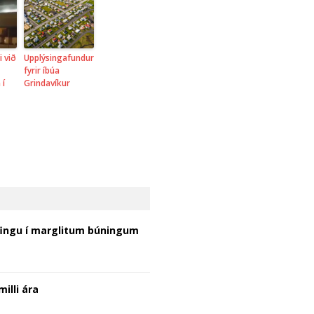
i við
Upplýsingafundur
fyrir íbúa
 í
Grindavíkur
ingu í marglitum búningum
illi ára