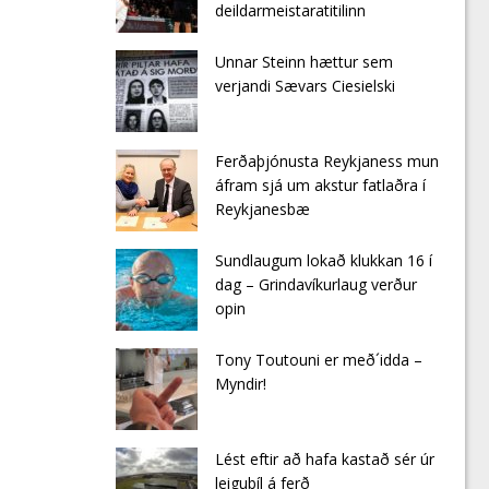
deildarmeistaratitilinn
Unnar Steinn hættur sem
verjandi Sævars Ciesielski
Ferðaþjónusta Reykjaness mun
áfram sjá um akstur fatlaðra í
Reykjanesbæ
Sundlaugum lokað klukkan 16 í
dag – Grindavíkurlaug verður
opin
Tony Toutouni er með´idda –
Myndir!
Lést eftir að hafa kastað sér úr
leigubíl á ferð