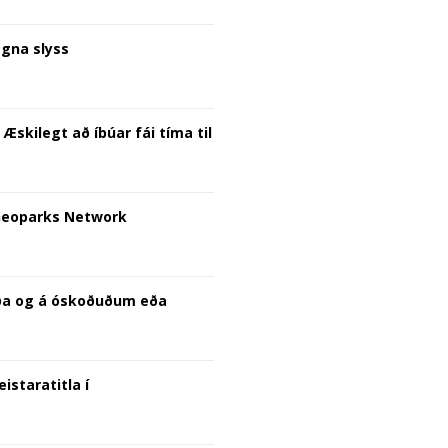
egna slyss
Æskilegt að íbúar fái tíma til
Geoparks Network
raða og á óskoðuðum eða
staratitla í