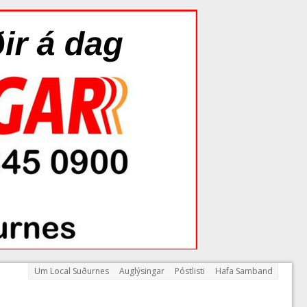
Um Local Suðurnes
Auglýsingar
Póstlisti
Hafa Samband