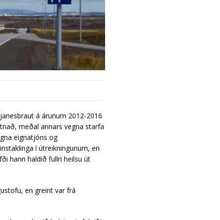
kjanesbraut á árunum 2012-2016
tnað, meðal annars vegna starfa
egna eignatjóns og
einstaklinga í útreikningunum, en
 hann haldið fullri heilsu út
stofu, en greint var frá