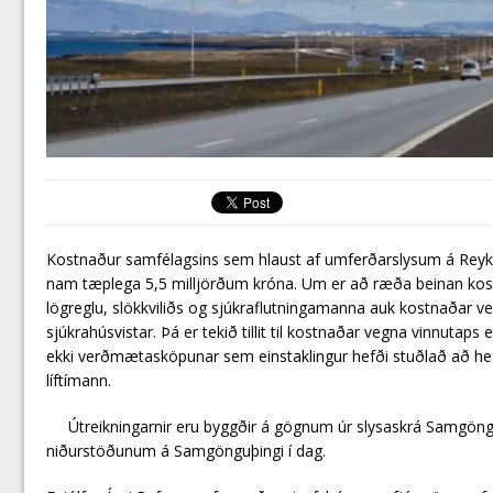
Kostnaður samfélagsins sem hlaust af umferðarslysum á Rey
nam tæplega 5,5 milljörðum króna. Um er að ræða beinan kos
lögreglu, slökkviliðs og sjúkraflutningamanna auk kostnaðar v
sjúkrahúsvistar. Þá er tekið tillit til kostnaðar vegna vinnutaps 
ekki verðmætasköpunar sem einstaklingur hefði stuðlað að hefði
líftímann.
Útreikningarnir eru byggðir á gögnum úr slysaskrá Samgöngu
niðurstöðunum á Samgönguþingi í dag.