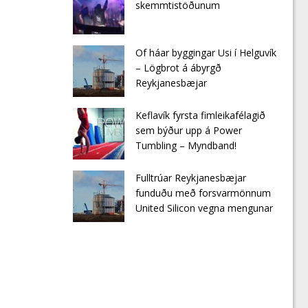
skemmtistöðunum
Of háar byggingar Usi í Helguvík
– Lögbrot á ábyrgð
Reykjanesbæjar
Keflavík fyrsta fimleikafélagið
sem býður upp á Power
Tumbling – Myndband!
Fulltrúar Reykjanesbæjar
funduðu með forsvarmönnum
United Silicon vegna mengunar