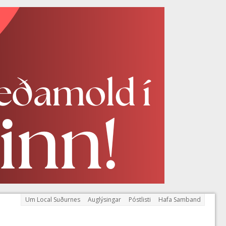
Um Local Suðurnes
Auglýsingar
Póstlisti
Hafa Samband