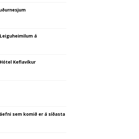
Suðurnesjum
 Leiguheimilum á
Hótel Keflavíkur
áefni sem komið er á síðasta