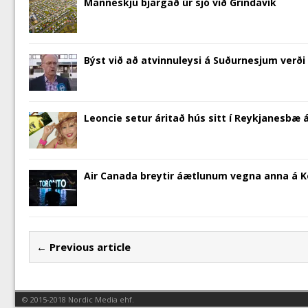
Manneskju bjargað úr sjó við Grindavík
Býst við að atvinnuleysi á Suðurnesjum verð
Leoncie setur áritað hús sitt í Reykjanesbæ á
Air Canada breytir áætlunum vegna anna á Ke
← Previous article
© 2015-2018 Nordic Media ehf.