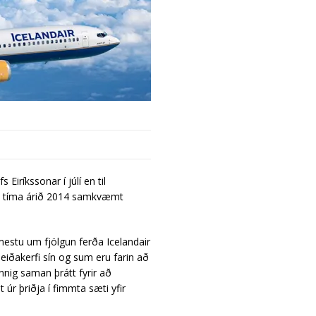
Eiríkssonar í júlí en til
ama tíma árið 2014 samkvæmt
mestu um fjölgun ferða Icelandair
leiðakerfi sín og sum eru farin að
annig saman þrátt fyrir að
t úr þriðja í fimmta sæti yfir