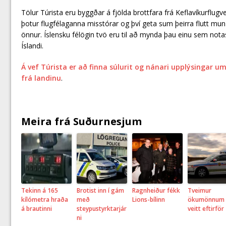
Tölur Túrista eru byggðar á fjölda brottfara frá Keflavíkurflugvel
þotur flugfélaganna misstórar og því geta sum þeirra flutt mun f
önnur. Íslensku félögin tvö eru til að mynda þau einu sem notast 
Íslandi.
Á vef Túrista er að finna súlurit og nánari upplýsingar um
frá landinu
.
Meira frá Suðurnesjum
Tekinn á 165
Brotist inn í gám
Ragnheiður fékk
Tveimur
kílómetra hraða
með
Lions-bílinn
ökumönnum
á brautinni
steypustyrktarjár
veitt eftirför
ni