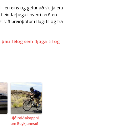
li en eins og gefur að skilja eru
leiri farþega í hverri ferð en
við breiðþotur í flugi til og frá
 þau félög sem fljúga til og
Hjólreiðakeppni
um Reykjanesið