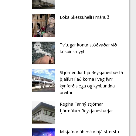
Loka Skessuhelli í mánuð
Tvítugar konur stöðvaðar við
kókaínsmygl
Stjórnendur hjá Reykjanesbæ fá
þjálfun í að koma í veg fyrir
kynferðislega og kynbundna
áreitni
Regína Fanný stjórnar
fjármálum Reykjanesbæjar
Misjafnar áherslur hjá stærstu