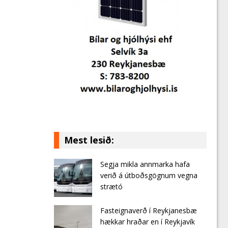
Mest lesið:
Segja mikla annmarka hafa
verið á útboðsgögnum vegna
strætó
Fasteignaverð í Reykjanesbæ
hækkar hraðar en í Reykjavík