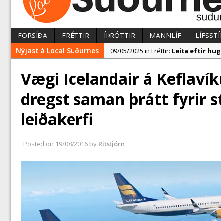
FORSÍÐA
FRÉTTIR
ÍÞRÓTTIR
MANNLÍF
LÍFSSTÍ
Nýjast á Local Suðurnes
09/05/2025 in Fréttir:
Leita eftir h
07/05/2025 in Fréttir:
Reykjanesbær t
Vægi Icelandair á Keflavík
09/05/2025 in Fréttir:
Segja mikla a
dregst saman þrátt fyrir 
leiðakerfi
Posted on
19/08/2016
by
Ritstjórn