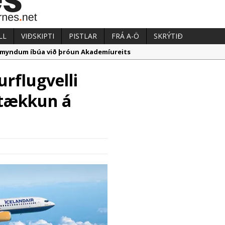
LL
VIÐSKIPTI
PISTLAR
FRÁ A-Ö
SKRÝTIÐ
ugmyndum íbúa við þróun Akademíureits
æpum milljarði yfir áætlun
urflugvelli
nnmarka hafa verið á útboðsgögnum vegna strætó
stækkun á