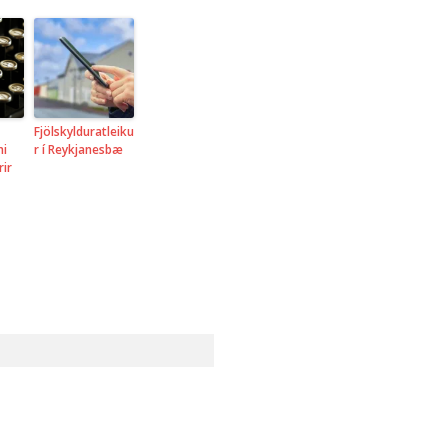
Fjölskylduratleiku
ni
r í Reykjanesbæ
rir