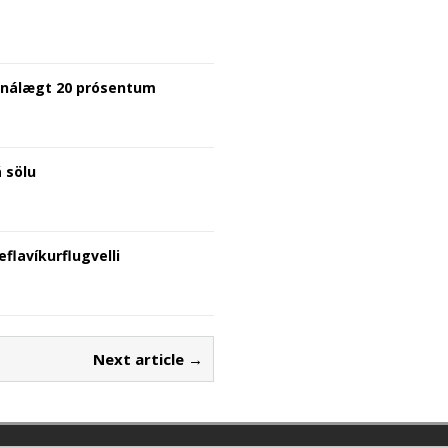
i nálægt 20 prósentum
 sölu
flavíkurflugvelli
Next article →