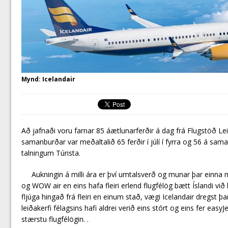
Mynd: Icelandair
Að jafnaði voru farnar 85 áætlunarferðir á dag frá Flugstöð Leifs 
samanburðar var meðaltalið 65 ferðir í júlí í fyrra og 56 á s
talningum Túrista.
Aukningin á milli ára er því umtalsverð og munar þar einna 
og WOW air en eins hafa fleiri erlend flugfélög bætt Íslandi við 
fljúga hingað frá fleiri en einum stað, vægi Icelandair dregst þ
leiðakerfi félagsins hafi aldrei verið eins stórt og eins fer easyJe
stærstu flugfélögin. .