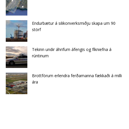
Endurbætur á silikonverksmiðju skapa um 90
störf
Tekinn undir áhrifum áfengis og fíkniefna á
rúntinum
Brottförum erlendra ferðamanna fækkaði á milli
ára