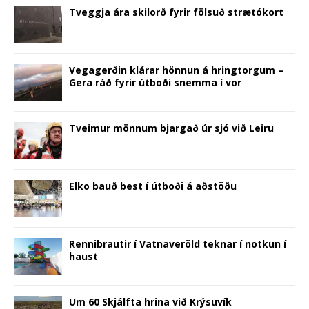
n
d
i
o
n
o
w
d
o
n
w
d
w
w
Tveggja ára skilorð fyrir fölsuð strætókort
o
w
d
)
o
)
i
w
)
o
w
n
)
w
)
d
)
o
w
)
Vegagerðin klárar hönnun á hringtorgum –
Gera ráð fyrir útboði snemma í vor
Tveimur mönnum bjargað úr sjó við Leiru
Elko bauð best í útboði á aðstöðu
Rennibrautir í Vatnaveröld teknar í notkun í
haust
Um 60 Skjálfta hrina við Krýsuvík