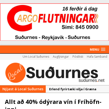
MENU
Um Local Suðurnes
Auglýsingar
Póstlisti
Hafa Samband
Nýjast á Local Suðurnes
Erlend fyrirtæki vilja í Græna
iðngarðinn
Allt að 40% ódýr­ara vín í Frí­höfn­
Nýir aðilar taka við