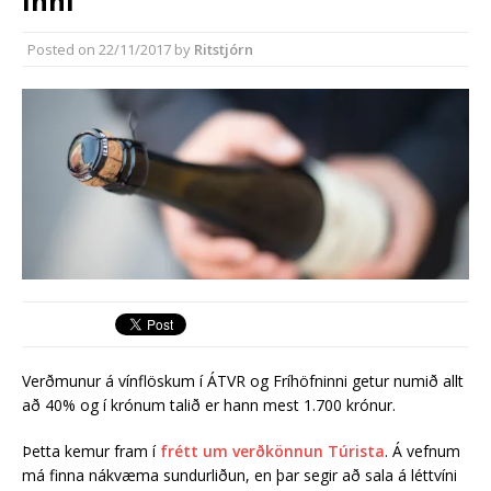
inni
almenningssamgöngum í
Reykjanesbæ
Posted on
22/11/2017
by
Ritstjórn
Reykjanesbær tæpum milljarði yfir
áætlun
Verðmun­ur á vín­flösk­um í ÁTVR og Frí­höfn­inni get­ur numið allt
að 40% og í krón­um talið er hann mest 1.700 krón­ur.
Þetta kem­ur fram í
frétt um verðkönn­un Túrista
. Á vefnum
má finna ná­kvæma sund­urliðun, en þar seg­ir að sala á létt­víni