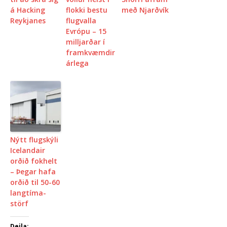
á Hacking
flokki bestu
með Njarðvík
Reykjanes
flugvalla
Evrópu – 15
milljarðar í
framkvæmdir
árlega
Nýtt flugskýli
Icelandair
orðið fokhelt
– Þegar hafa
orðið til 50-60
lang­tíma­
störf
Deila: