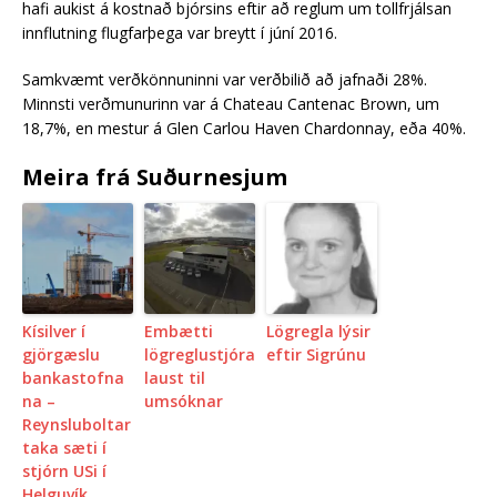
hafi auk­ist á kostnað bjórs­ins eft­ir að regl­um um toll­frjáls­an
inn­flutn­ing flug­f­arþega var breytt í júní 2016.
Sam­kvæmt verðkönn­un­inni var verðbilið að jafnaði 28%.
Minnsti verðmun­ur­inn var á Chateau Can­tenac Brown, um
18,7%, en mest­ur á Glen Car­lou Haven Ch­ar­donnay, eða 40%.
Meira frá Suðurnesjum
Kísilver í
Embætti
Lögregla lýsir
gjörgæslu
lögreglustjóra
eftir Sigrúnu
bankastofna
laust til
na –
umsóknar
Reynsluboltar
taka sæti í
stjórn USi í
Helguvík