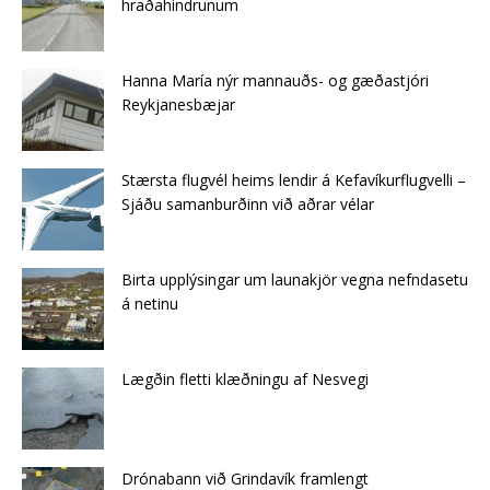
hraðahindrunum
Hanna María nýr mannauðs- og gæðastjóri
Reykjanesbæjar
Stærsta flugvél heims lendir á Kefavíkurflugvelli –
Sjáðu samanburðinn við aðrar vélar
Birta upplýsingar um launakjör vegna nefndasetu
á netinu
Lægðin fletti klæðningu af Nes­vegi
Drónabann við Grindavík framlengt