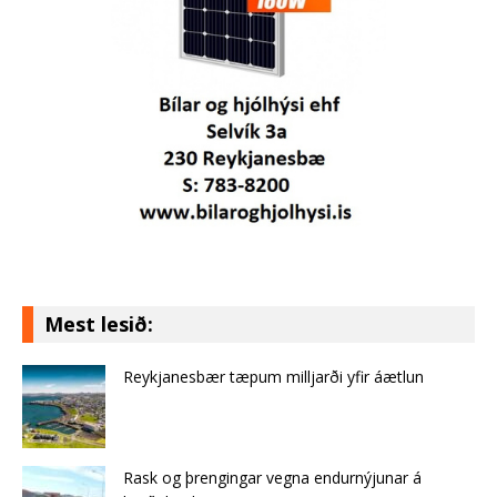
Mest lesið:
Reykjanesbær tæpum milljarði yfir áætlun
Rask og þrengingar vegna endurnýjunar á