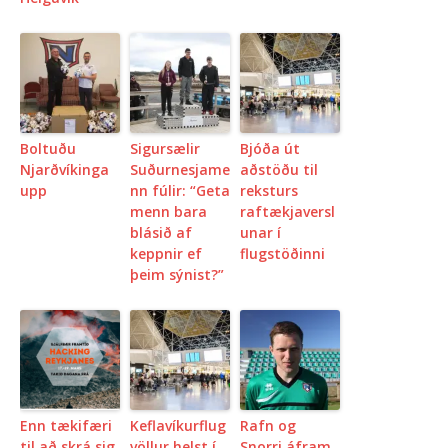
Boltuðu
Sigursælir
Bjóða út
Njarðvíkinga
Suðurnesjame
aðstöðu til
upp
nn fúlir: “Geta
reksturs
menn bara
raftækjaversl
blásið af
unar í
keppnir ef
flugstöðinni
þeim sýnist?”
Enn tækifæri
Keflavíkurflug
Rafn og
til að skrá sig
völlur helst í
Snorri áfram