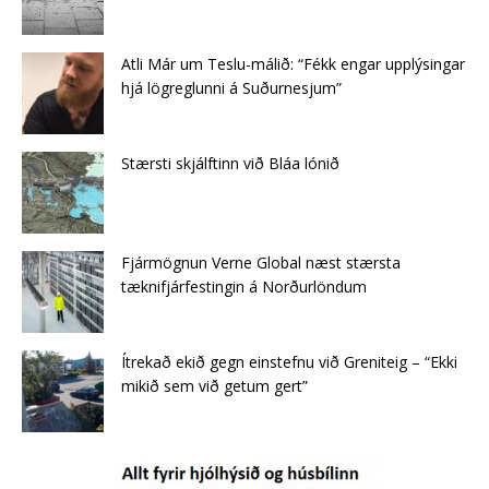
Atli Már um Teslu-málið: “Fékk engar upplýsingar
hjá lögreglunni á Suðurnesjum”
Stærsti skjálftinn við Bláa lónið
Fjármögnun Verne Global næst stærsta
tæknifjárfestingin á Norðurlöndum
Ítrekað ekið gegn einstefnu við Greniteig – “Ekki
mikið sem við getum gert”