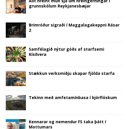
Allt hreint mun sjá um hreingerningar í
n
e
n
w
n
w
s
grunnskólum Reykjanesbæjar
e
w
n
w
e
w
i
w
w
e
i
w
i
n
w
i
w
n
w
n
n
i
n
w
d
i
d
e
n
d
i
o
n
o
w
d
o
n
w
d
w
w
Brimróður sigraði í Maggalagakeppni Rásar
o
w
d
)
o
)
i
2
w
)
o
w
n
)
w
)
d
)
o
w
)
Samfélagið nýtur góðs af starfsemi
Kísilvera
Stækkun verksmiðju skapar fjölda starfa
Tekinn með amfetamínbasa í bjórflöskum
Kennarar og nemendur FS taka þátt í
Mottumars