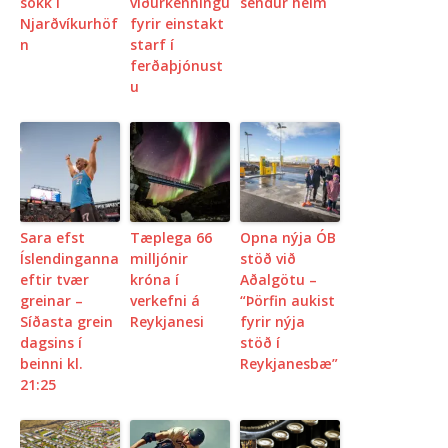
sökk í
viðurkenningu
sendur heim
Njarðvíkurhöf
fyrir einstakt
n
starf í
ferðaþjónust
u
Sara efst
Tæplega 66
Opna nýja ÓB
Íslendinganna
milljónir
stöð við
eftir tvær
króna í
Aðalgötu –
greinar –
verkefni á
“Þörfin aukist
Síðasta grein
Reykjanesi
fyrir nýja
dagsins í
stöð í
beinni kl.
Reykjanesbæ”
21:25