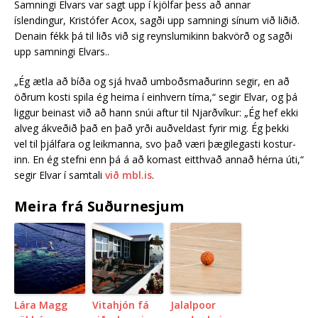
Samningi Elvars var sagt upp í kjölfar þess að annar
íslendingur, Kristófer Acox, sagði upp samningi sínum við liðið.
Denain fékk þá til liðs við sig reynslumikinn bakvörð og sagði
upp samningi Elvars..
„Ég ætla að bíða og sjá hvað umboðsmaður­inn seg­ir, en að
öðrum kosti spila ég heima í ein­hvern tíma,“ seg­ir Elv­ar, og þá
ligg­ur bein­ast við að hann snúi aft­ur til Njarðvík­ur: „Ég hef ekki
al­veg ákveðið það en það yrði auðveld­ast fyr­ir mig. Ég þekki
vel til þjálf­ara og leik­manna, svo það væri þægi­leg­asti kost­ur­
inn. En ég stefni enn þá á að kom­ast eitt­hvað annað hérna úti,“
seg­ir Elv­ar í samtali
við mbl.is
.
Meira frá Suðurnesjum
Lára Magg
Vitahjón fá
Jalalpoor