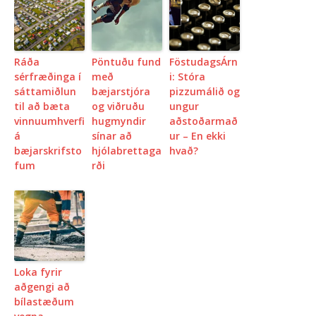
Ráða
Pöntuðu fund
FöstudagsÁrn
sérfræðinga í
með
i: Stóra
sáttamiðlun
bæjarstjóra
pizzumálið og
til að bæta
og viðruðu
ungur
vinnuumhverfi
hugmyndir
aðstoðarmað
á
sínar að
ur – En ekki
bæjarskrifsto
hjólabrettaga
hvað?
fum
rði
Loka fyrir
aðgengi að
bílastæðum