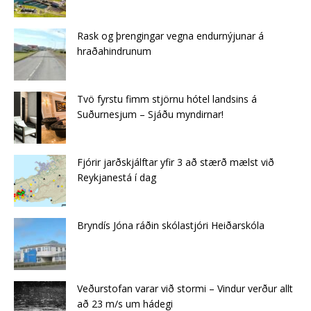
Rask og þrengingar vegna endurnýjunar á
hraðahindrunum
Tvö fyrstu fimm stjörnu hótel landsins á
Suðurnesjum – Sjáðu myndirnar!
Fjórir jarðskjálftar yfir 3 að stærð mælst við
Reykjanestá í dag
Bryndís Jóna ráðin skólastjóri Heiðarskóla
Veðurstofan varar við stormi – Vindur verður allt
að 23 m/s um hádegi