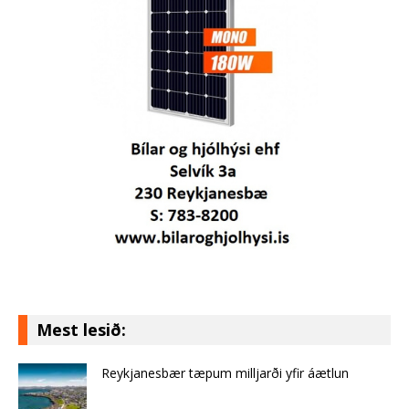
Mest lesið:
Reykjanesbær tæpum milljarði yfir áætlun