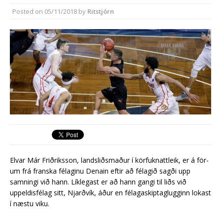
Reykjanesbæ
Posted on
05/11/2018
by
Ritstjórn
Reykjanesbær tæpum milljarði yfir
áætlun
Elv­ar Már Friðriks­son, landsliðsmaður í körfu­knattleik, er á för­
um frá franska fé­lag­inu Denain eft­ir að félagið sagði upp
samningi við hann. Líklegast er að hann gangi til liðs við
uppeldisfélag sitt, Njarðvík­, áður en fé­laga­skipta­glugg­inn lokast
í næstu viku.