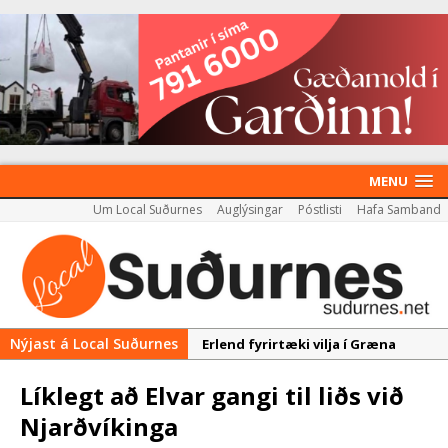
MENU
Um Local Suðurnes
Auglýsingar
Póstlisti
Hafa Samband
Nýjast á Local Suðurnes
Erlend fyrirtæki vilja í Græna
iðngarðinn
Líklegt að Elvar gangi til liðs við
Nýir aðilar taka við
Njarðvíkinga
almenningssamgöngum í