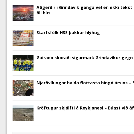
)
Aðgerðir í Grindavík ganga vel en ekki teks
öll hús
Starfsfólk HSS þakkar hlýhug
Guirado skoraði sigurmark Grindavíkur gegn 
Njarðvíkingar halda flottasta bingó ársins – 
Kröftugur skjálfti á Reykjanesi – Búast við 