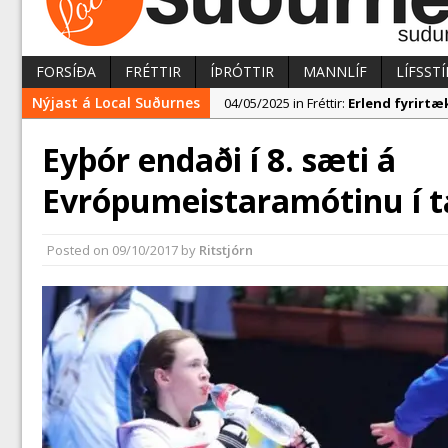
FORSÍÐA
FRÉTTIR
ÍÞRÓTTIR
MANNLÍF
LÍFSSTÍ
Nýjast á Local Suðurnes
04/05/2025 in Fréttir:
Erlend fyrirtæk
02/05/2025 in Fréttir:
Nýir aðilar t
Eyþór endaði í 8. sæti á
07/05/2025 in Fréttir:
Reykjanesbær t
Evrópumeistaramótinu í 
Posted on
09/10/2017
by
Ritstjórn