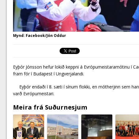
Mynd: Facebook/Jón Oddur
Eyþór Jónsson hefur lokið keppni á Evrópumeistaramótinu í Ca
fram fór í Budapest í Ungverjalandi.
Eyþór endaði í 8. sæti í sínum flokki, en mótherjinn sem hann
varð Evrópumeistari.
Meira frá Suðurnesjum