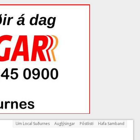
Um Local Suðurnes
Auglýsingar
Póstlisti
Hafa Samband