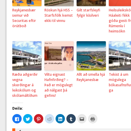
Reykjanesbær
Röskun hjá HSS –
Gilt starfsleyfi
Heilsuleikskó
semur við
Starfsfólk kemst
fylgir kísilveri
Háaleiti fékk
Securitas eftir
ekki til vinnu
góða gesti f
örútboð
Rúmeníu í
heimsókn
Ræða aðgerðir
Viltu eignast
Allt að smella hjá
Tekist á um
vegna
Hafnfirðing? –
Reykjanesbæ
mögulega
skerðingar á
Það er mögulegt
bókasafnsflu
leikskólum og
að nálgast þá
ga
skólamáltíðum
gefins!
Deila:
C
C
C
C
C
C
C
C
l
l
l
l
l
l
l
l
i
i
i
i
i
i
i
i
c
c
c
c
c
c
c
c