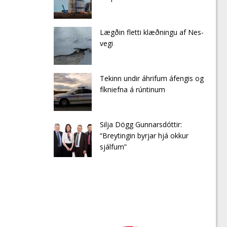
Lægðin fletti klæðningu af Nes­
vegi
Tekinn undir áhrifum áfengis og
fíkniefna á rúntinum
Silja Dögg Gunnarsdóttir:
“Breytingin byrjar hjá okkur
sjálfum”