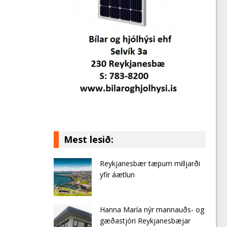
Mest lesið:
Reykjanesbær tæpum milljarði
yfir áætlun
Hanna María nýr mannauðs- og
gæðastjóri Reykjanesbæjar