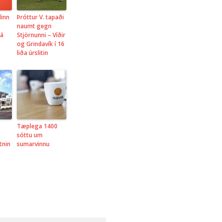
linn
Þróttur V. tapaði
naumt gegn
rá
Stjörnunni – Víðir
og Grindavík í 16
liða úrslitin
Tæplega 1400
sóttu um
tnin
sumarvinnu