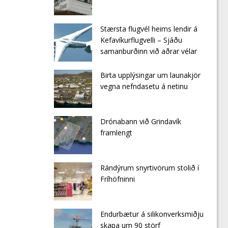
Stærsta flugvél heims lendir á
Kefavíkurflugvelli – Sjáðu
samanburðinn við aðrar vélar
Birta upplýsingar um launakjör
vegna nefndasetu á netinu
Drónabann við Grindavík
framlengt
Rándýrum snyrtivörum stolið í
Fríhöfninni
Endurbætur á silikonverksmiðju
skapa um 90 störf