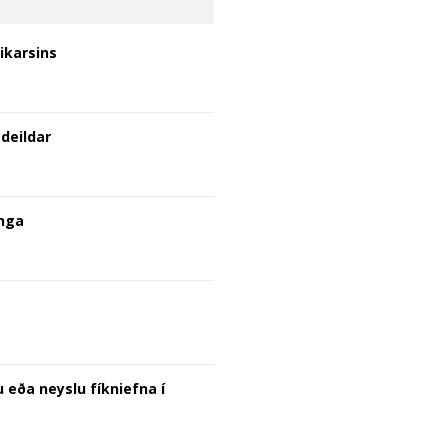
bikarsins
 deildar
inga
u eða neyslu fíkniefna í