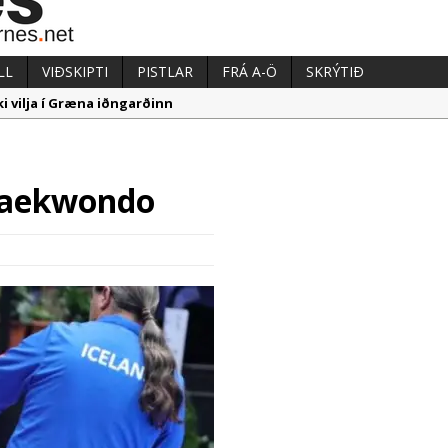
LL
VIÐSKIPTI
PISTLAR
FRÁ A-Ö
SKRÝTIÐ
i vilja í Græna iðngarðinn
aka við almenningssamgöngum í Reykjanesbæ
æpum milljarði yfir áætlun
taekwondo