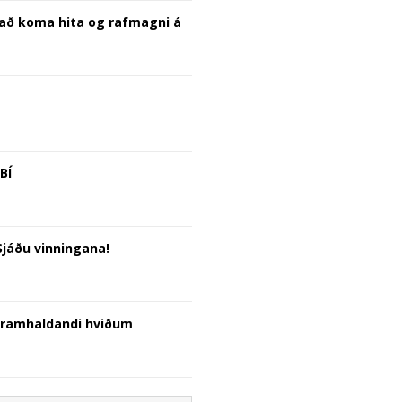
t að koma hita og rafmagni á
BÍ
Sjáðu vinningana!
áframhaldandi hviðum