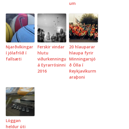
um
Njarðvíkingar
Ferskir vindar
20 hlauparar
í jólafríið í
hlutu
hlaupa fyrir
fallsæti
viðurkenningu
Minningarsjó
á Eyrarrósinni
ð Ölla í
2016
Reykjavíkurm
araþoni
Löggan
heldur úti