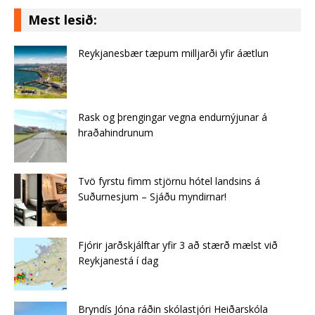
Mest lesið:
Reykjanesbær tæpum milljarði yfir áætlun
Rask og þrengingar vegna endurnýjunar á
hraðahindrunum
Tvö fyrstu fimm stjörnu hótel landsins á
Suðurnesjum – Sjáðu myndirnar!
Fjórir jarðskjálftar yfir 3 að stærð mælst við
Reykjanestá í dag
Bryndís Jóna ráðin skólastjóri Heiðarskóla