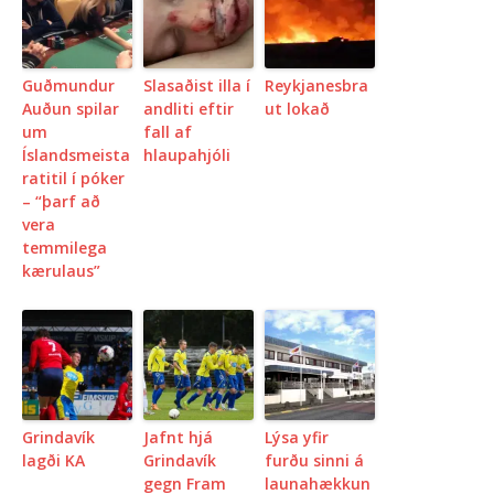
Guðmundur
Slasaðist illa í
Reykjanesbra
Auðun spilar
andliti eftir
ut lokað
um
fall af
Íslandsmeista
hlaupahjóli
ratitil í póker
– “þarf að
vera
temmilega
kærulaus”
Grindavík
Jafnt hjá
Lýsa yfir
lagði KA
Grindavík
furðu sinni á
gegn Fram
launahækkun