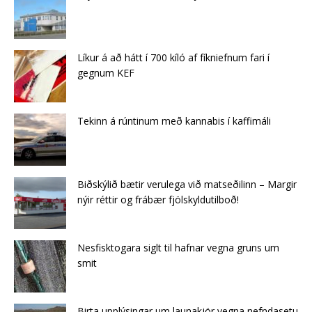
Líkur á að hátt í 700 kíló af fíkniefnum fari í
gegnum KEF
Tekinn á rúntinum með kannabis í kaffimáli
Biðskýlið bætir verulega við matseðilinn – Margir
nýir réttir og frábær fjölskyldutilboð!
Nesfisktogara siglt til hafnar vegna gruns um
smit
Birta upplýsingar um launakjör vegna nefndasetu