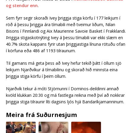
og stendur enn
.
Sem fyrr segir skoraði Ivey þriggja stiga körfu í 177 leikjum í
röð á þessu þriggja ára tímabili með tveimur liðum, Nilan
Bisons í Finnlandi og Aix Maurienne Savoie Basket í Frakklandi.
Þriggja stigaskotnýting Ivey á þessu tímabili var ekki slæm en
40.7% skota kappans fyrir utan þriggjastiga línuna rötuðu ofan
í körfuna eða 486 af 1193 tilraunum.
Til gamans má geta þess að Ivey hefur tekið þátt í öllum sjö
leikjum Njarðvíkur á tímabilinu og skorað hið minnsta eina
þriggja stiga körfu í þeim öllum.
Njarðvík tekur á móti Stjörnunni í Dominos-deildinni annað
kvöld klukkan 20:30 og má fastlega reikna með því að nokkrar
þriggja stiga tilraunir líti dagsins ljós hjá Bandaríkjamanninum.
Meira frá Suðurnesjum