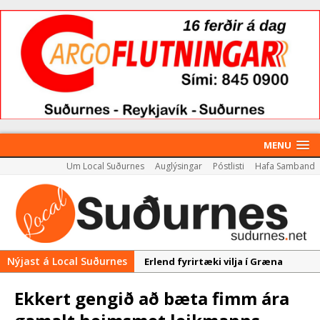
MENU
Um Local Suðurnes
Auglýsingar
Póstlisti
Hafa Samband
Nýjast á Local Suðurnes
Erlend fyrirtæki vilja í Græna
iðngarðinn
Ekkert gengið að bæta fimm ára
Nýir aðilar taka við