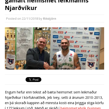
gamalt heimsmet leikmanns
almenningssamgöngum í
Njarðvíkur
Reykjanesbæ
Reykjanesbær tæpum milljarði yfir
Posted on
22/11/2018
by
Ritstjórn
áætlun
Engum hefur enn tekist að bæta heimsmet sem leikmaður
Njarðvíkur í körfuknattleik, Jeb Ivey, setti á árunum 2010-2013,
en þá skoraði kappinn að minnsta kosti eina þriggja stiga körfu
í 177 leikjum í röð. Metið er skráð í
heimsmetabók Guinnes