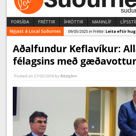
FORSÍÐA
FRÉTTIR
ÍÞRÓTTIR
MANNLÍF
LÍFSSTÍ
Nýjast á Local Suðurnes
09/05/2025 in Fréttir:
Leita eftir h
07/05/2025 in Fréttir:
Reykjanesbær t
Aðalfundur Keflavíkur: All
09/05/2025 in Fréttir:
Segja mikla a
félagsins með gæðavottun
Posted on
27/02/2016
by
Ritstjórn