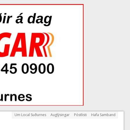
Um Local Suðurnes
Auglýsingar
Póstlisti
Hafa Samband