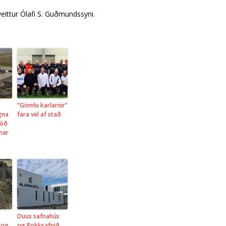
eittur Ólafi S. Guðmundssyni.
“Gömlu karlarnir”
gna
fara vel af stað
töð
onar
Duus safnahús
i og
og Rokksafnið