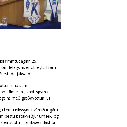
ldi fimmtudaginn 25.
jórn félagsins er óbreytt. Fram
iðurstaða jákvæð.
u vottun sína sem
on-, fimleika-, knattspyrnu-,
félagsins með gæðavottun ÍSÍ.
Ellerti Eiríkssyni. Því miður gátu
þeim bestu batakveðjur um leið og
rsteinsdóttir framkvæmdastjóri