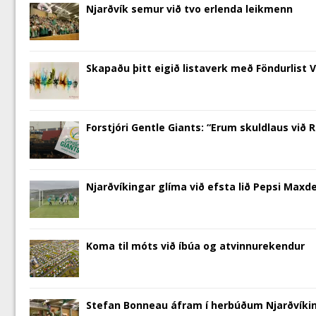
n
n
i
e
n
e
n
)
Njarðvík semur við tvo erlenda leikmenn
n
e
n
w
n
w
s
e
w
n
w
e
w
i
w
w
e
i
w
i
n
w
i
w
n
w
n
n
i
n
w
d
i
d
e
n
d
i
o
n
o
w
d
o
n
w
d
w
w
Skapaðu þitt eigið listaverk með Föndurlist 
o
w
d
)
o
)
i
w
)
o
w
n
)
w
)
d
)
o
w
)
Forstjóri Gentle Giants: “Erum skuldlaus við
Njarðvíkingar glíma við efsta lið Pepsi Maxde
Koma til móts við íbúa og atvinnurekendur
Stefan Bonneau áfram í herbúðum Njarðvíki