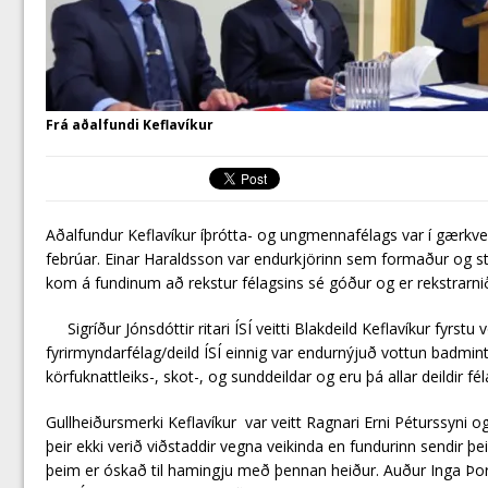
Frá aðalfundi Keflavíkur
Aðalfundur Keflavíkur íþrótta- og ungmennafélags var í gærkve
febrúar. Einar Haraldsson var endurkjörinn sem formaður og st
kom á fundinum að rekstur félagsins sé góður og er rekstrarn
Sigríður Jónsdóttir ritari ÍSÍ veitti Blakdeild Keflavíkur fyrst
fyrirmyndarfélag/deild ÍSÍ einnig var endurnýjuð vottun badmint
körfuknattleiks-, skot-, og sunddeildar og eru þá allar deildir 
Gullheiðursmerki Keflavíkur var veitt Ragnari Erni Péturssyni og 
þeir ekki verið viðstaddir vegna veikinda en fundurinn sendir 
þeim er óskað til hamingju með þennan heiður. Auður Inga Þo