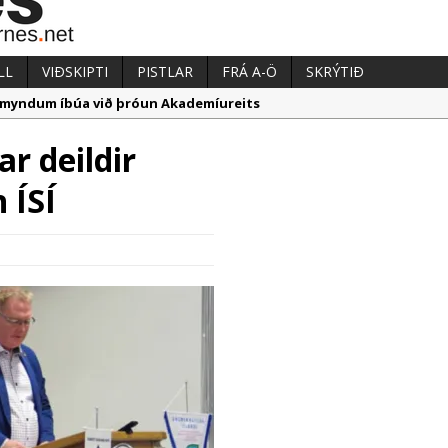
LL
VIÐSKIPTI
PISTLAR
FRÁ A-Ö
SKRÝTIÐ
ugmyndum íbúa við þróun Akademíureits
æpum milljarði yfir áætlun
ar deildir
nnmarka hafa verið á útboðsgögnum vegna strætó
 ÍSÍ