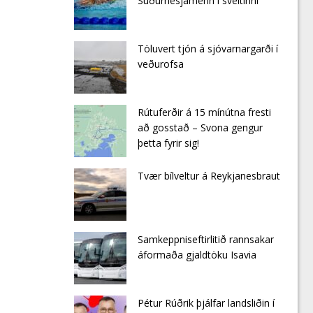
Suðurnesjamenn í sveitinni
Töluvert tjón á sjóvarnargarði í
veðurofsa
Rútuferðir á 15 mínútna fresti
að gosstað – Svona gengur
þetta fyrir sig!
Tvær bílveltur á Reykjanesbraut
Samkeppniseftirlitið rannsakar
áformaða gjald­töku Isa­via
Pétur Rúðrik þjálfar landsliðin í