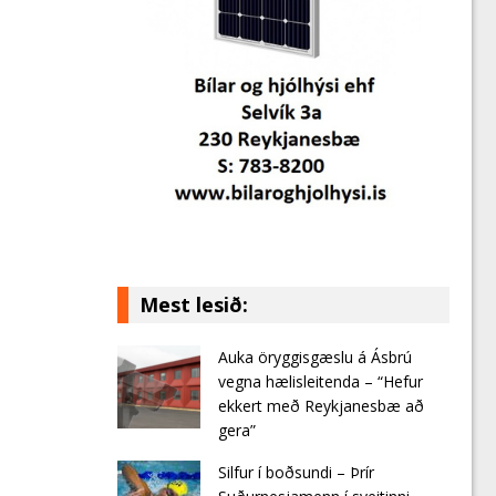
Mest lesið:
Auka öryggisgæslu á Ásbrú
vegna hælisleitenda – “Hefur
ekkert með Reykjanesbæ að
gera”
Silfur í boðsundi – Þrír