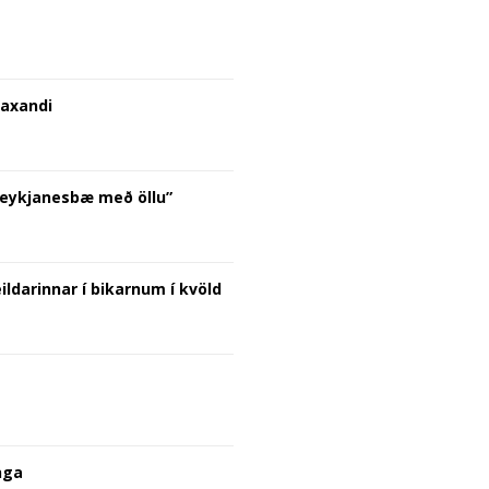
Vaxandi
 Reykjanesbæ með öllu”
ildarinnar í bikarnum í kvöld
nga