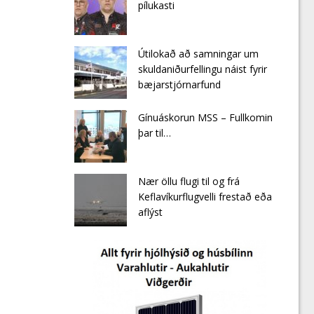
pílukasti
Útilokað að samningar um
skuldaniðurfellingu náist fyrir
bæjarstjórnarfund
Gínuáskorun MSS – Fullkomin
þar til…
Nær öllu flugi til og frá
Keflavíkurflugvelli frestað eða
aflýst