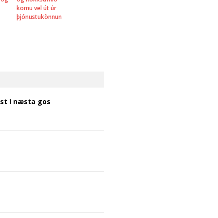
komu vel út úr
þjónustukönnun
ist í næsta gos