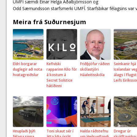
UMFÍ sæmdi Einar Helga Aðalbjörnsson og
Odd Sæmundsson starfsmerki UMFÍ. Starfsbikar félagsins var v
Meira frá Suðurnesjum
Eldri borgarar
Keflvíski
Friðþjófur ráðinn
Seinkanir hjá
duglegir að nota
rapparinn Kilo fór
skólastjóri
Icelandair ve
hvatagreiðslur
á kostum á
Háaleitisskóla
álags í Flugs
Secret Solstice
Leifs Eiríkss
hátíðinni
Hnuplaði þýfi
Toni skaut sér í
Halda ráðstefnu
Dregur úr
félaga sinna
átta liða úrslit
um Heilsueflandi
skjálftavirkn