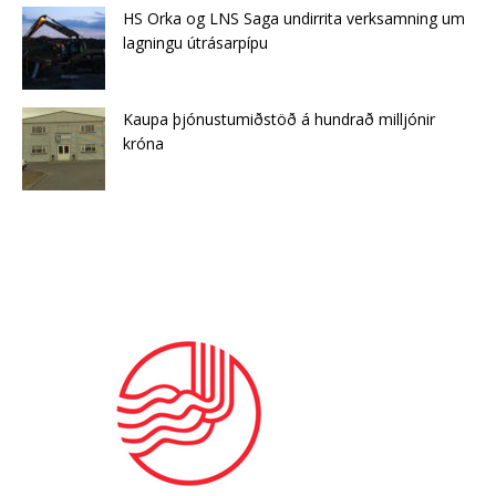
HS Orka og LNS Saga undirrita verksamning um
lagningu útrásarpípu
Kaupa þjónustumiðstöð á hundrað milljónir
króna