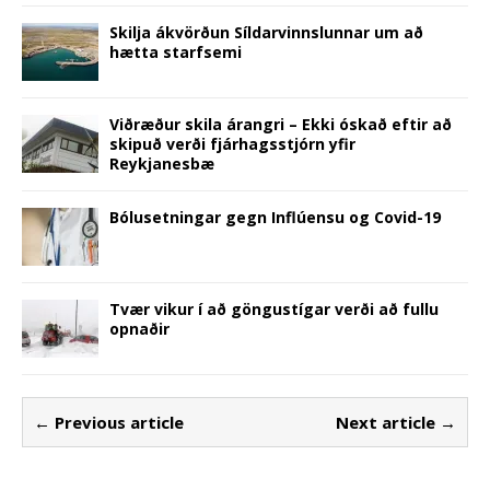
Skilja ákvörðun Síldarvinnslunnar um að
hætta starfsemi
Viðræður skila árangri – Ekki óskað eftir að
skipuð verði fjárhagsstjórn yfir
Reykjanesbæ
Bólusetningar gegn Inflúensu og Covid-19
Tvær vikur í að göngustígar verði að fullu
opnaðir
← Previous article
Next article →