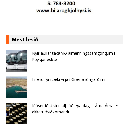
Mest lesið:
Nýir aðilar taka við almenningssamgöngum í
Reykjanesbæ
Erlend fyrirtæki vilja í Græna iðngarðinn
Klósettið á sinn alþjóðlega dag! – Árna Árna er
ekkert óviðkomandi