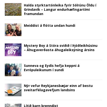
i
n
s
n
i
n
w
n
n
i
e
n
e
)
Halda styrktartónleika fyrir Sólrúnu Öldu í
n
e
n
w
n
w
Grindavík – Langur endurhæfingartími
e
w
n
w
e
w
w
w
e
i
w
i
framundan
w
i
w
n
w
n
i
n
w
d
i
d
n
d
i
o
n
o
d
o
n
w
d
w
Meiddist á flótta undan hundi
o
w
d
)
o
)
w
)
o
w
)
w
)
)
Mystery Boy á Stóra sviðið í Þjóðleikhúsinu
– Áhugaverðasta áhugaleiksýning ársins
Sunneva og Eydís hefja keppni á
Evrópuleikunum í sundi
Nýr vefur Reykjanesbæjar einn af bestu
sveitarfélagavefjum landsins
Lítið barn brenndist