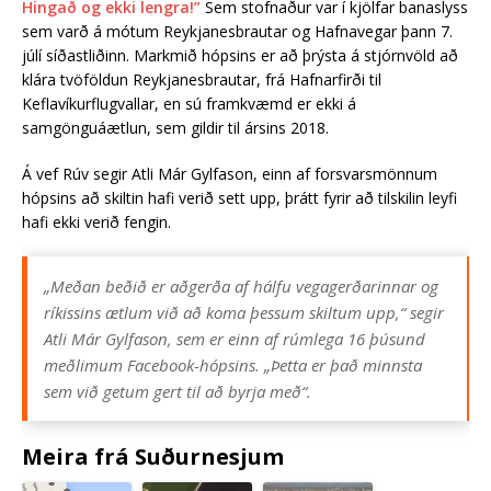
Hingað og ekki lengra!”
Sem stofnaður var í kjölfar banaslyss
sem varð á mótum Reykjanesbrautar og Hafnavegar þann 7.
júlí síðastliðinn. Markmið hópsins er að þrýsta á stjórnvöld að
klára tvöföldun Reykjanesbrautar, frá Hafnarfirði til
Keflavíkurflugvallar, en sú framkvæmd er ekki á
samgönguáætlun, sem gildir til ársins 2018.
Á vef Rúv segir Atli Már Gylfason, einn af forsvarsmönnum
hópsins að skiltin hafi verið sett upp, þrátt fyrir að tilskilin leyfi
hafi ekki verið fengin.
„Meðan beðið er aðgerða af hálfu vegagerðarinnar og
ríkissins ætlum við að koma þessum skiltum upp,“ segir
Atli Már Gylfason, sem er einn af rúmlega 16 þúsund
meðlimum Facebook-hópsins. „Þetta er það minnsta
sem við getum gert til að byrja með“.
Meira frá Suðurnesjum