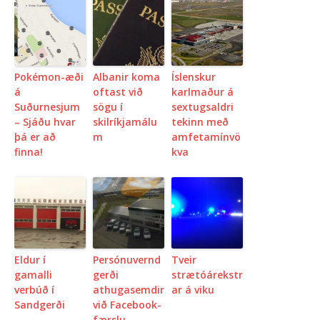
Pokémon-æði
Albanir koma
Íslenskur
á
oftast við
karlmaður á
Suðurnesjum
sögu í
sextugsaldri
– Sjáðu hvar
skilríkjamálu
tekinn með
þá er að
m
amfetamínvö
finna!
kva
Eldur í
Persónuvernd
Tveir
gamalli
gerði
strætóárekstr
verbúð í
athugasemdir
ar á viku
Sandgerði
við Facebook-
færslu