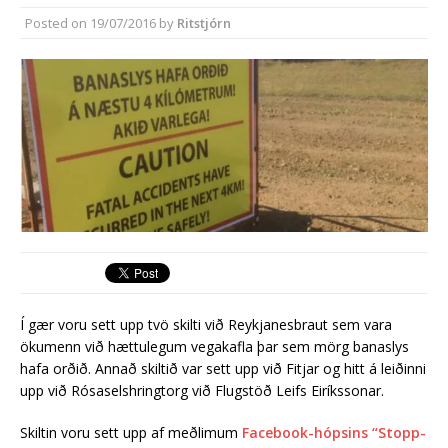
Segja mikla annmarka hafa verið á
Posted on
19/07/2016
by
Ritstjórn
útboðsgögnum vegna strætó
Í gær voru sett upp tvö skilti við Reykjanesbraut sem vara
ökumenn við hættulegum vegakafla þar sem mörg banaslys
hafa orðið. Annað skiltið var sett upp við Fitjar og hitt á leiðinni
upp við Rósaselshringtorg við Flugstöð Leifs Eiríkssonar.
Skiltin voru sett upp af meðlimum
Facebook-hópsins “Stopp-