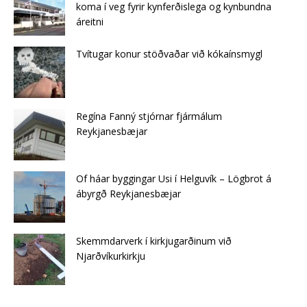
koma í veg fyrir kynferðislega og kynbundna
áreitni
Tvítugar konur stöðvaðar við kókaínsmygl
Regína Fanný stjórnar fjármálum
Reykjanesbæjar
Of háar byggingar Usi í Helguvík – Lögbrot á
ábyrgð Reykjanesbæjar
Skemmdarverk í kirkjugarðinum við
Njarðvíkurkirkju