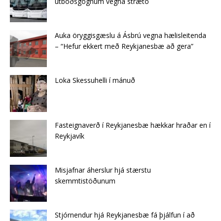
útboðsgögnum vegna strætó
Auka öryggisgæslu á Ásbrú vegna hælisleitenda
– “Hefur ekkert með Reykjanesbæ að gera”
Loka Skessuhelli í mánuð
Fasteignaverð í Reykjanesbæ hækkar hraðar en í
Reykjavík
Misjafnar áherslur hjá stærstu
skemmtistöðunum
Stjórnendur hjá Reykjanesbæ fá þjálfun í að