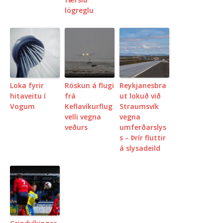
lögreglu
Loka fyrir
Röskun á flugi
Reykjanesbra
hitaveitu í
frá
ut lokuð við
Vogum
Keflavíkurflug
Straumsvík
velli vegna
vegna
veðurs
umferðarslys
s – Þrír fluttir
á slysadeild