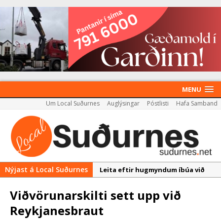
MENU
Um Local Suðurnes
Auglýsingar
Póstlisti
Hafa Samband
Nýjast á Local Suðurnes
Leita eftir hugmyndum íbúa við
þróun Akademíureits
Viðvörunarskilti sett upp við
Reykjanesbær tæpum milljarði yfir
Reykjanesbraut
áætlun