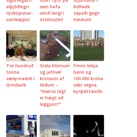
sigurvegari í
störf fyrir þá
Stjörnuna –
alþjóðlegri
sem hafa
Keflavík
ný­sköp­un­ar­
verið lengi í
tapaði gegn
sam­keppni
atvinnuleit
Haukum
Tvö hundruð
Stela blómum
Fimm leikja
tonna
og jafnvel
bann og
sæeyrna­eldi í
krossum af
100.000 króna
Grinda­vík
leiðum –
sekt vegna
“Hversu lágt
kynþáttaníðs
er hægt að
leggjast?”