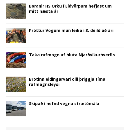
)
Boranir HS Orku í Eldvörpum hefjast um
mitt næsta ár
Þróttur Vogum mun leika í 3. deild að ári
Taka rafmagn af hluta Njarðvíkurhverfis
Brotinn eldingarvari olli þriggja tíma
rafmagnsleysi
Skipað í nefnd vegna strætómála