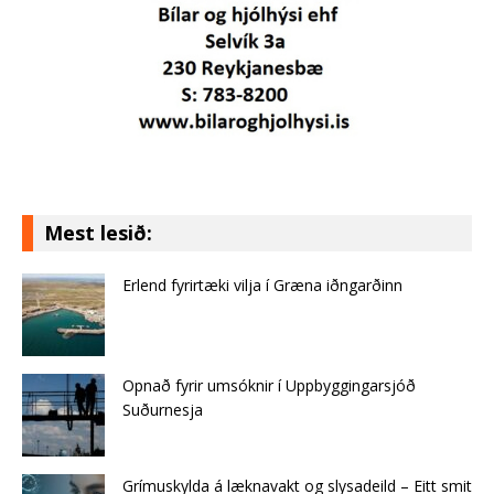
Mest lesið:
Erlend fyrirtæki vilja í Græna iðngarðinn
Opnað fyrir umsóknir í Uppbyggingarsjóð
Suðurnesja
Grímuskylda á læknavakt og slysadeild – Eitt smit