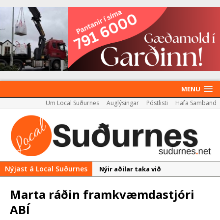
MENU
Um Local Suðurnes
Auglýsingar
Póstlisti
Hafa Samband
Nýjast á Local Suðurnes
Nýir aðilar taka við
almenningssamgöngum í
Marta ráðin framkvæmdastjóri
Reykjanesbæ
ABÍ
Rekstur HS Orku gekk vel á