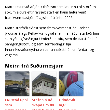
Marta tekur við af Jóni Ólafssyni sem lætur nú af störfum
sökum aldurs eftir farsælt starf en hann hefur verið
framkvæmdastjóri félagsins frá árinu 2006.
Marta starfaði síðast sem framkvæmdastjóri Kadeco,
þróunarfélags Keflavíkurflugvallar ehf., en áður starfaði hún
sem yfirlögfræðingur Umferðarstofu, sem deildarstjóri hjá
Samgöngustofu og sem sérfræðingur hjá
Innanríkisráðuneytinu en þar annaðist hún umferðar- og
vegamál.
Meira frá Suðurnesjum
CRI stóð uppi
Stefna á að
Grindavík
sem
skapa um 80
lagði