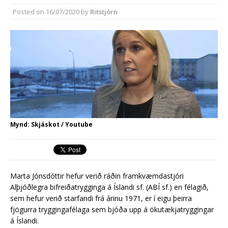
síðasta ári
Posted on
16/07/2020
by
Ritstjórn
Erlend fyrirtæki vilja í Græna
iðngarðinn
Mynd: Skjáskot / Youtube
Marta Jónsdóttir hefur verið ráðin framkvæmdastjóri
Alþjóðlegra bifreiðatrygginga á Íslandi sf. (ABÍ sf.) en félagið,
sem hefur verið starfandi frá árinu 1971, er í eigu þeirra
fjögurra tryggingafélaga sem bjóða upp á ökutækjatryggingar
á Íslandi.