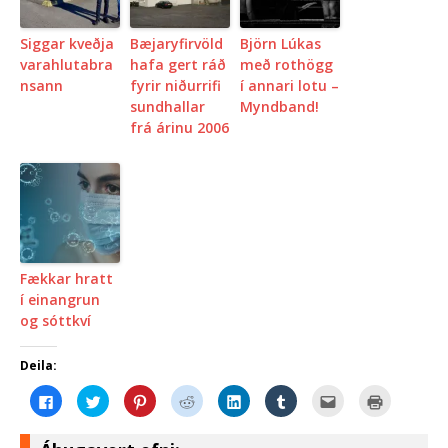
Siggar kveðja
Bæjaryfirvöld
Björn Lúkas
varahlutabra
hafa gert ráð
með rothögg
nsann
fyrir niðurrifi
í annari lotu –
sundhallar
Myndband!
frá árinu 2006
Fækkar hratt
í einangrun
og sóttkví
Deila:
C
C
C
C
C
C
C
C
l
l
l
l
l
l
l
l
i
i
i
i
i
i
i
i
c
c
c
c
c
c
c
c
k
k
k
k
k
k
k
k