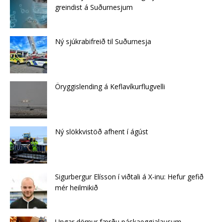
greindist á Suðurnesjum
Ný sjúkrabifreið til Suðurnesja
Öryggislending á Keflavíkurflugvelli
Ný slökkvistöð afhent í ágúst
Sigurbergur Elísson í viðtali á X-inu: Hefur gefið
mér heilmikið
Ungar dömur færðu páskaeggjalausum