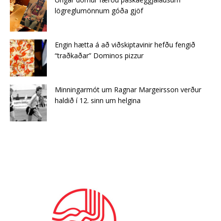
lögreglumönnum góða gjöf
Engin hætta á að viðskiptavinir hefðu fengið
“traðkaðar” Dominos pizzur
Minningarmót um Ragnar Margeirsson verður
haldið í 12. sinn um helgina