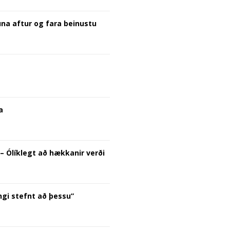
una aftur og fara beinustu
a
– Ólíklegt að hækkanir verði
engi stefnt að þessu”