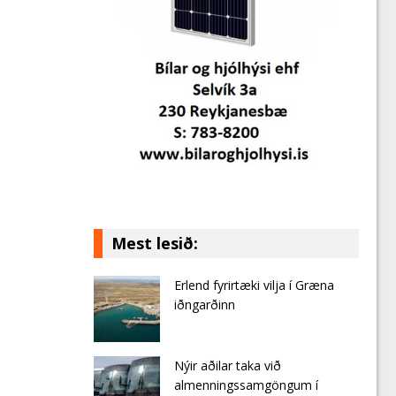
Mest lesið:
Erlend fyrirtæki vilja í Græna
iðngarðinn
Nýir aðilar taka við
almenningssamgöngum í