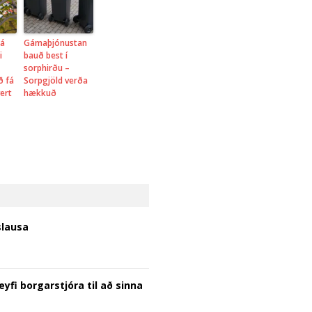
 á
Gámaþjónustan
i
bauð best í
sorphirðu –
ð fá
Sorpgjöld verða
vert
hækkuð
slausa
eyfi borgarstjóra til að sinna