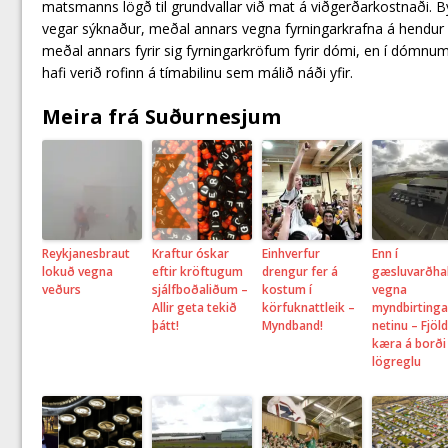
matsmanns lögð til grundvallar við mat á viðgerðarkostnaði. By
vegar sýknaður, meðal annars vegna fyrningarkrafna á hendu
meðal annars fyrir sig fyrningarkröfum fyrir dómi, en í dómnu
hafi verið rofinn á tímabilinu sem málið náði yfir.
Meira frá Suðurnesjum
Reykjanesbraut
Kraftur óskar
Einhverfur
Enn í
lokuð vegna
eftir kröftugum
drengur fer á
gæsluvarðhal
veðurs
sjálfboðaliðum –
kostum í
vegna
Allir geta tekið
körfuknattleik –
myndbirtinga
þátt!
Myndband!
netinu – Fjöld
kæra á borði
lögreglu