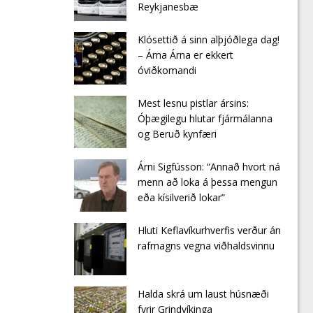
Reykjanesbæ
Klósettið á sinn alþjóðlega dag!
– Árna Árna er ekkert
óviðkomandi
Mest lesnu pistlar ársins:
Óþægilegu hlutar fjármálanna
og Beruð kynfæri
Árni Sigfússon: “Annað hvort ná
menn að loka á þessa mengun
eða kísilverið lokar”
Hluti Keflavíkurhverfis verður án
rafmagns vegna viðhaldsvinnu
Halda skrá um laust húsnæði
fyrir Grindvíkinga