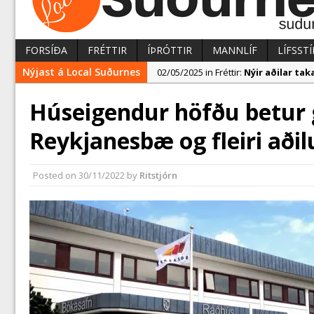
FORSÍÐA
FRÉTTIR
ÍÞRÓTTIR
MANNLÍF
LÍFSSTÍ
Nýjast á Local Suðurnes
02/05/2025 in Fréttir:
Nýir aðilar t
02/05/2025 in Fréttir:
Rekstur HS Ork
Húseigendur höfðu betur
04/05/2025 in Fréttir:
Erlend fyrirtæk
Reykjanesbæ og fleiri aði
Posted on
30/11/2022
by
Ritstjórn