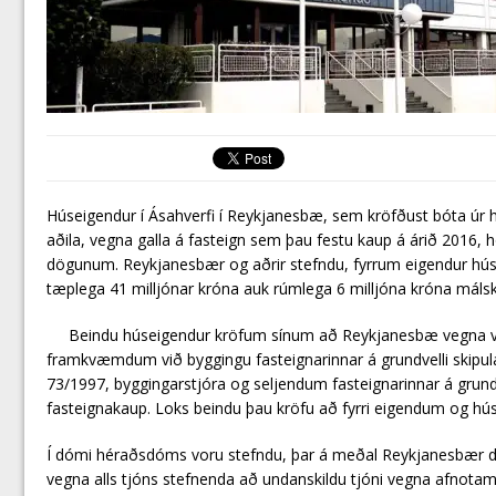
Húseigendur í Ásahverfi í Reykjanesbæ, sem kröfðust bóta úr h
aðila, vegna galla á fasteign sem þau festu kaup á árið 2016, 
dögunum. Reykjanesbær og aðrir stefndu, fyrrum eigendur húss
tæplega 41 milljónar króna auk rúmlega 6 milljóna króna máls
Beindu húseigendur kröfum sínum að Reykjanesbæ vegna va
framkvæmdum við byggingu fasteignarinnar á grundvelli skipul
73/1997, byggingarstjóra og seljendum fasteignarinnar á grund
fasteignakaup. Loks beindu þau kröfu að fyrri eigendum og hú
Í dómi héraðsdóms voru stefndu, þar á meðal Reykjanesbær dæ
vegna alls tjóns stefnenda að undanskildu tjóni vegna afnota