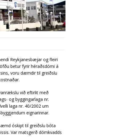
endi Reykjanesbæjar og fleiri
höfðu betur fyrir héraðsdómi á
ins, voru dæmdir til greiðslu
kostnaðar.
nrækslu við eftirlit með
ags- og byggingarlaga nr.
velli laga nr. 40/2002 um
sbyggjendum eignarinnar.
md óskipt til greiðslu bóta
missis. Var matsgerð dómkvadds