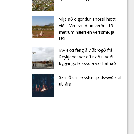
Vilja að eigendur Thorsil hætti
við – Verksmiðjan verður 15
metrum hærri en verksmiðja
USi
ÍAV ekki fengið viðbrögð frá
Reykjanesbæ eftir að tilboði í
byggingu leikskóla var hafnað
Samið um rekstur tjaldsvæðis til
tíu ára