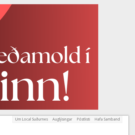
Um Local Suðurnes
Auglýsingar
Póstlisti
Hafa Samband