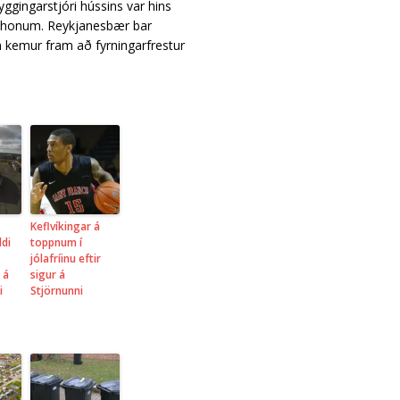
ggingarstjóri hússins var hins
r honum. Reykjanesbær bar
m kemur fram að fyrningarfrestur
Keflvíkingar á
di
toppnum í
jólafríinu eftir
 á
sigur á
i
Stjörnunni