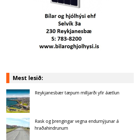
Mest lesið:
Reykjanesbær tæpum milljarði yfir áætlun
Rask og þrengingar vegna endurnýjunar á
hraðahindrunum