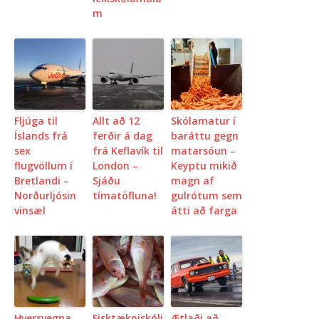
m
Fljúga til
Allt að 12
Skólamatur í
Íslands frá
ferðir á dag
baráttu gegn
sex
frá Keflavík til
matarsóun –
flugvöllum í
London –
Keyptu mikið
Bretlandi –
Sjáðu
magn af
Norðurljósin
tímatöfluna!
gulrótum sem
vinsæl
átti að farga
Hversvegna
Fisktækniskóli
Ætlaði að