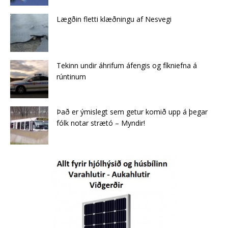
Lægðin fletti klæðningu af Nes­vegi
Tekinn undir áhrifum áfengis og fíkniefna á
rúntinum
Það er ýmislegt sem getur komið upp á þegar
fólk notar strætó – Myndir!