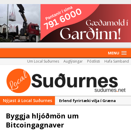
MENU
Um Local Suðurnes
Auglýsingar
Póstlisti
Hafa Samband
Nýjast á Local Suðurnes
Erlend fyrirtæki vilja í Græna
iðngarðinn
Byggja hljóðmön um
Nýir aðilar taka við
Bitcoingagnaver
almenningssamgöngum í