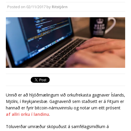
Reykjanesbæ
Posted on
02/11/2017
by
Ritstjórn
Reykjanesbær tæpum milljarði yfir
áætlun
Unnið er að hljóðmælingum við orkufrekasta gagnaver Íslands,
Mjölni, í Reykjanesbæ. Gagnaverið sem staðsett er á Fitjum er
hannað er fyrir bitcoin-námuvinnslu og notar um eitt prósent
af allri orku í landinu
.
Töluverðar umræður sköpuðust á samfélagsmiðlum á