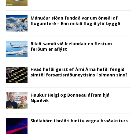
)
w
)
d
)
o
w
)
Mánuður síðan fundað var um ónæði af
flugumferð – Enn mikið flogið yfir byggð
Ríkið samdi við Icelandair en flestum
ferðum er aflýst
Hvað hefði gerst ef Árni Árna hefði fengið
símtöl forsætisráðuneytisins í símann sinn?
Haukur Helgi og Bonneau áfram hjá
Njarðvík
Skólabörn í bráðri hættu vegna hraðaksturs