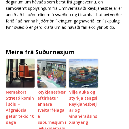
dögunum um hávaða sem berst frá gagnaverinu, en
samkvæmt upplýsingum frá Umhverfissviði Reykjanesbæjar er
unnið að hljóðmælinum á svæðinu og í framhaldi af því verður
farið í að hanna hljóðmön í kringum gagnaverið, en í skipulagi
fyrir svæðið er gerð krafa um að hávaði fari ekki yfir 50 db.
Meira frá Suðurnesjum
Nemakort
Reykjanesbær
Vilja auka og
Strætó komin
eftirbátur
styrkja tengsl
í sölu –
annara
Reykjanesbæj
Afgreiðsla
sveitarfélaga
ar og
getur tekið 10
á
vinahéraðsins
daga
Suðurnesjum í
Xianyang
leikskólamálu