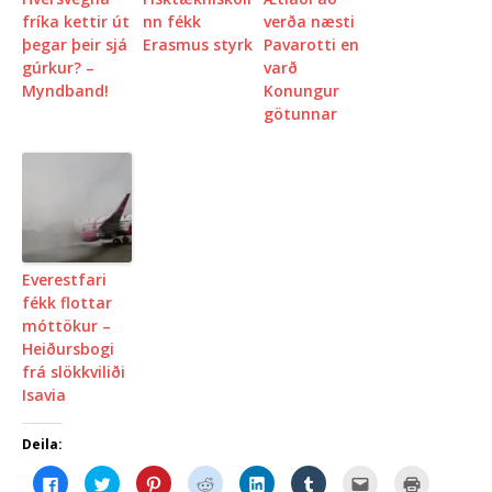
fríka kettir út
nn fékk
verða næsti
þegar þeir sjá
Erasmus styrk
Pavarotti en
gúrkur? –
varð
Myndband!
Konungur
götunnar
Everestfari
fékk flottar
móttökur –
Heiðursbogi
frá slökkviliði
Isavia
Deila:
C
C
C
C
C
C
C
C