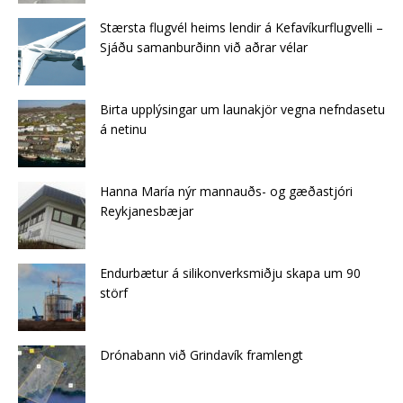
Stærsta flugvél heims lendir á Kefavíkurflugvelli –
Sjáðu samanburðinn við aðrar vélar
Birta upplýsingar um launakjör vegna nefndasetu
á netinu
Hanna María nýr mannauðs- og gæðastjóri
Reykjanesbæjar
Endurbætur á silikonverksmiðju skapa um 90
störf
Drónabann við Grindavík framlengt