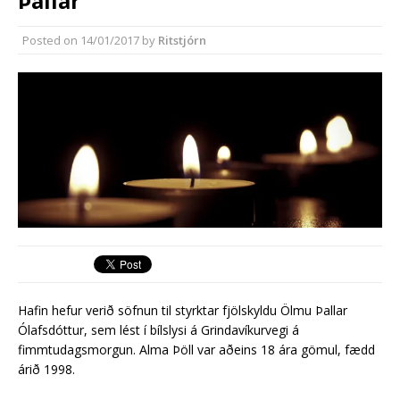
Þallar
áætlun
Segja mikla annmarka hafa verið á
Posted on
14/01/2017
by
Ritstjórn
útboðsgögnum vegna strætó
Hafin hefur verið söfnun til styrktar fjölskyldu Ölmu Þallar
Ólafsdóttur, sem lést í bílslysi á Grindavíkurvegi á
fimmtudagsmorgun. Alma Þöll var aðeins 18 ára gömul, fædd
árið 1998.