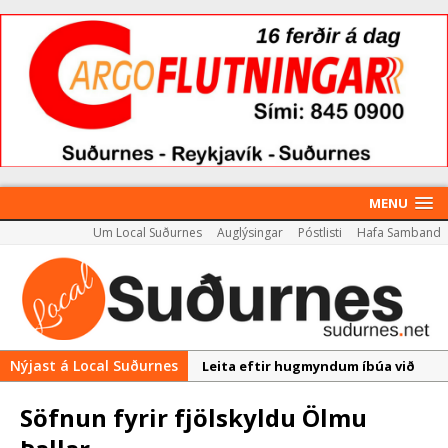
MENU
Um Local Suðurnes
Auglýsingar
Póstlisti
Hafa Samband
Nýjast á Local Suðurnes
Leita eftir hugmyndum íbúa við
þróun Akademíureits
Söfnun fyrir fjölskyldu Ölmu
Reykjanesbær tæpum milljarði yfir