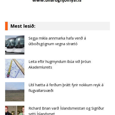
Mest lesið:
Segja mikla annmarka hafa verið á
útboðsgögnum vegna strætó
Leita eftir hugmyndum íbúa við þróun
Akademíureits
Lítil hætta á ferðum þrátt fyrir nokkurn reyk á
flugvallarsvæði
Richard Brian varð Íslandsmeistari og Sigríður
setti Íslandsmet