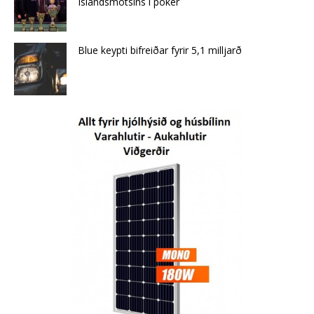
Íslandsmótsins í póker
Blue keypti bifreiðar fyrir 5,1 milljarð