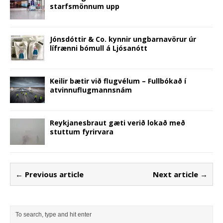
starfsmönnum upp
Jónsdóttir & Co. kynnir ungbarnavörur úr
lífrænni bómull á Ljósanótt
Keilir bætir við flugvélum – Fullbókað í
atvinnuflugmannsnám
Reykjanesbraut gæti verið lokað með
stuttum fyrirvara
← Previous article
Next article →