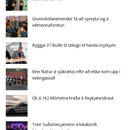
Grunnskólanemendur fá að spreyta sig á
vélmennaforritun
Byggja 37 íbúðir til útleigu til handa öryrkjum
Einn fluttur á sjúkrahús eftir að eldur kom upp í
veitingastað
Ók á 162 kílómetra hraða á Reykjanesbraut
Tveir Suðurnesjamenn á lokaborði