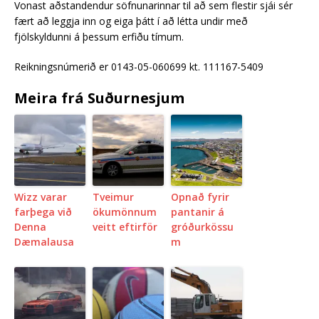
Vonast aðstandendur söfnunarinnar til að sem flestir sjái sér
fært að leggja inn og eiga þátt í að létta undir með
fjölskyldunni á þessum erfiðu tímum.
Reikningsnúmerið er 0143-05-060699 kt. 111167-5409
Meira frá Suðurnesjum
Wizz varar
Tveimur
Opnað fyrir
farþega við
ökumönnum
pantanir á
Denna
veitt eftirför
gróðurkössu
Dæmalausa
m