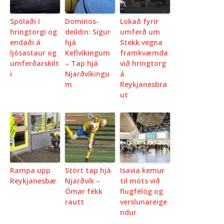
Spólaði í
Dominos-
Lokað fyrir
hringtorgi og
deildin: Sigur
umferð um
endaði á
hjá
Stekk vegna
ljósastaur og
Keflvíkingum
framkvæmda
umferðarskilt
– Tap hjá
við hringtorg
i
Njarðvíkingu
á
m
Reykjanesbra
ut
Rampa upp
Stórt tap hjá
Isavia kemur
Reykjanesbæ
Njarðvík –
til móts við
Ómar fékk
flugfélög og
rautt
verslunareige
ndur