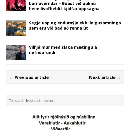
barnaverndar – Búast við auknu
heimilisofbeldi í kjölfar uppsagna
Segja upp og endurnýja ekki leigusamninga
sem eru við það að renna út
Vilhjálmur með slaka mætingu á
nefndafundi
← Previous article
Next article →