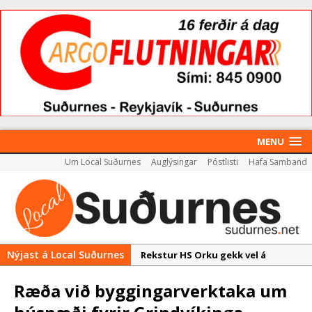
MENU
Um Local Suðurnes
Auglýsingar
Póstlisti
Hafa Samband
Nýjast á Local Suðurnes
Rekstur HS Orku gekk vel á
síðasta ári
Ræða við byggingarverktaka um
Útboð á byggingarétti