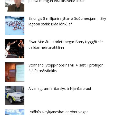
þessa mengun eða kísilverið lokar”
Einungis 8 milljónir nýttar á Suðurnesjum – Sky
lagoon stakk Bláa lónið af
Elvar Már átti stórleik þegar Barry tryggði sér
deildarmeistaratitilinn
Stofnandi Stopp-hópsins vill 4. sæti í prófkjöri
Sjálfstæðisflokks
Alvarlegt umferðarslys á Njarðarbraut
Ráðhús Reykjanesbæjar rýmt vegna