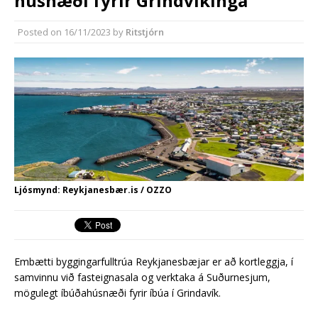
húsnæði fyrir Grindvíkinga
Nýir aðilar taka við
almenningssamgöngum í
Posted on
16/11/2023
by
Ritstjórn
Reykjanesbæ
Ljósmynd: Reykjanesbær.is / OZZO
Embætti byggingarfulltrúa Reykjanesbæjar er að kortleggja, í
samvinnu við fasteignasala og verktaka á Suðurnesjum,
mögulegt íbúðahúsnæði fyrir íbúa í Grindavík.