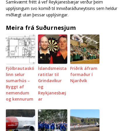
Samkvæmt frétt á vef Reykjanesbæjar verður þeim
upplýsingum svo komið til Innviðaráðuneytisins sem heldur
miðlægt utan þessar upplýsingar.
Meira frá Suðurnesjum
Fjölbrautaskó
Íslandsmeista
Friðrik áfram
linn selur
ratitlar til
formaður í
sumarhús –
Grindavíkur
Njarðvík
Byggt af
og
nemendum
Reykjanesbæj
og kennurum
ar