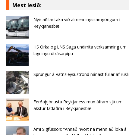
Mest lesið:
Nýir aðilar taka við almenningssamgöngum í
Reykjanesbæ
HS Orka og LNS Saga undirrita verksamning um
lagningu útrásarpípu
Sprungur á Vatnsleysuströnd nánast fullar af rusli
Ferðaþjónusta Reykjaness mun áfram sjá um
akstur fatlaðra í Reykjanesbæ
Árni Sigfússon: “Annað hvort ná menn að loka á