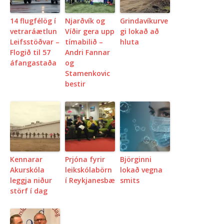
14 flug­fé­lög í
Njarðvík og
Grindavíkurve
vetr­aráætl­un
Víðir gera upp
gi lokað að
Leifs­stöðvar –
tímabilið –
hluta
Flogið til 57
Andri Fannar
áfangastaða
og
Stamenkovic
bestir
Kennarar
Prjóna fyrir
Björginni
Akurskóla
leikskólabörn
lokað vegna
leggja niður
í Reykjanesbæ
smits
störf í dag