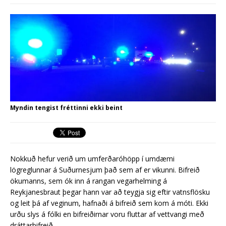
síðasta ári
Erlend fyrirtæki vilja í Græna
iðngarðinn
Myndin tengist fréttinni ekki beint
Nokkuð hefur verið um umferðaróhöpp í umdæmi
lögreglunnar á Suðurnesjum það sem af er vikunni. Bifreið
ökumanns, sem ók inn á rangan vegarhelming á
Reykjanesbraut þegar hann var að teygja sig eftir vatnsflösku
og leit þá af veginum, hafnaði á bifreið sem kom á móti. Ekki
urðu slys á fólki en bifreiðirnar voru fluttar af vettvangi með
dráttarbifreið.