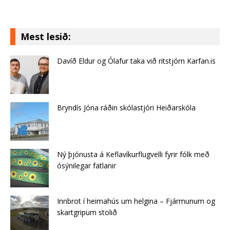
Mest lesið:
Davíð Eldur og Ólafur taka við ritstjórn Karfan.is
Bryndís Jóna ráðin skólastjóri Heiðarskóla
Ný þjónusta á Keflavíkurflugvelli fyrir fólk með
ósýnilegar fatlanir
Innbrot í heimahús um helgina – Fjármunum og
skartgripum stolið