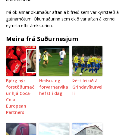
Þá ók annar ökumaður aftan á bifreið sem var kyrrstæð á
gatnamótum. Ökumaðurinn sem ekið var aftan á kenndi
eymsla eftir áreksturinn.
Meira frá Suðurnesjum
Björg nýr
Heilsu- og
Þétt leikið á
forstöðumað
forvarnarvika
Grindavíkurvel
ur hjá Coca-
hefst í dag
li
Cola
European
Partners