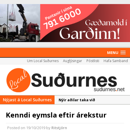
MENU
Um Local Suðurnes
Auglýsingar
Póstlisti
Hafa Samband
Nýjast á Local Suðurnes
Nýir aðilar taka við
almenningssamgöngum í
Kenndi eymsla eftir árekstur
Reykjanesbæ
Rekstur HS Orku gekk vel á
Posted on
19/10/2019
by
Ritstjórn