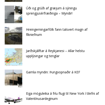
Úði og grúði af græjum á sýningu
sprengjusérfræðinga – Myndir!
Hreingerningarfólk fann talsvert magn af
fíkniefnum
Jarðskjálftar á Reykjanesi – Allar helstu
upplýsingar og tenglar
Gamla myndin: Þungvopnaðir á KEF
Eiga möguleika á fríu flugi til New York í tilefni af
Valentínusardeginum