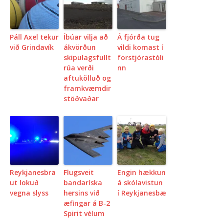
Páll Axel tekur
Íbúar vilja að
Á fjórða tug
við Grindavík
ákvörðun
vildi komast í
skipulagsfullt
forstjórastóli
rúa verði
nn
aftukölluð og
framkvæmdir
stöðvaðar
Reykjanesbra
Flugsveit
Engin hækkun
ut lokuð
bandaríska
á skólavistun
vegna slyss
hersins við
í Reykjanesbæ
æfingar á B-2
Spirit vélum