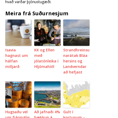
hvað varðar þjónustugæði.
Meira frá Suðurnesjum
Isavia
KK og Ellen
Strandhreinsu
hagnast um
með
narátak Bláa
hálfan
jólatónleika í
hersins og
milljarð
Hljómahöll
Landverndar
að hefjast
Hugsaðu vel
Að jafnaði 4%
Gult í
um fjármálin
hækkun á
kortunum –