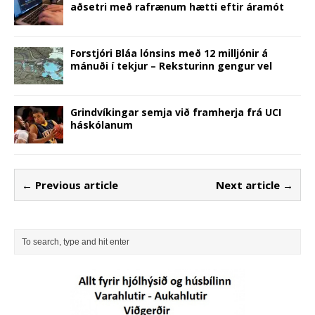
aðsetri með rafrænum hætti eftir áramót
Forstjóri Bláa lónsins með 12 milljónir á
mánuði í tekjur – Reksturinn gengur vel
Grindvíkingar semja við framherja frá UCI
háskólanum
← Previous article
Next article →