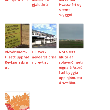
gjaldskrá
Hvassviðri og
slæmt
skyggni
Viðvörunarskil
Hlutverk
Nota ætti
ti sett upp við
neyðarstjórna
hluta af
Reykjanesbra
r breytist
söluverðmæti
ut
eigna á Ásbrú
í að byggja
upp þjónustu
á svæðinu