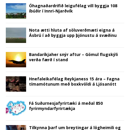
k
(
s
O
n
O
e
(
O
t
p
(
p
w
Óhagnaðardrifið leigufélag vill byggja 108
O
p
(
e
O
e
w
íbúðir í Innri-Njarðvík
p
e
O
n
p
n
i
e
n
p
s
e
s
n
n
s
e
i
n
i
d
s
i
n
n
s
n
o
i
n
s
n
i
n
w
n
n
i
e
n
e
)
Nota ætti hluta af söluverðmæti eigna á
n
e
n
w
n
w
Ásbrú í að byggja upp þjónustu á svæðinu
e
w
n
w
e
w
w
w
e
i
w
i
w
i
w
n
w
n
i
n
w
d
i
d
n
d
i
o
n
o
d
o
n
w
d
w
Bandaríkjaher snýr aftur – Gömul flugskýli
o
w
d
)
o
)
verða færð í stand
w
)
o
w
)
w
)
)
Hnefaleikafélag Reykjaness 15 ára – Fagna
tímamótunum með boxkvöldi á Ljósanótt
Fá Suðurnesjafyrirtæki á meðal 850
fyrirmyndarfyrirtækja
Tilkynna þarf um breytingar á lögheimili og