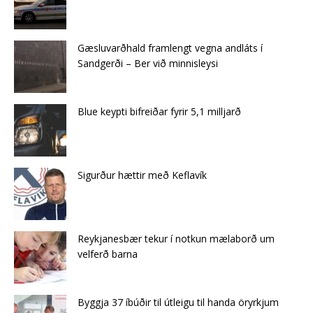
Gæsluvarðhald framlengt vegna andláts í
Sandgerði – Ber við minnisleysi
Blue keypti bifreiðar fyrir 5,1 milljarð
Sigurður hættir með Keflavík
Reykjanesbær tekur í notkun mælaborð um
velferð barna
Byggja 37 íbúðir til útleigu til handa öryrkjum