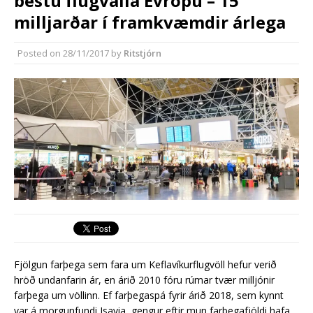
bestu flugvalla Evrópu – 15
áætlun
milljarðar í framkvæmdir árlega
Segja mikla annmarka hafa verið á
útboðsgögnum vegna strætó
Posted on
28/11/2017
by
Ritstjórn
Fjölgun farþega sem fara um Keflavíkurflugvöll hefur verið
hröð undanfarin ár, en árið 2010 fóru rúmar tvær milljónir
farþega um völlinn. Ef farþegaspá fyrir árið 2018, sem kynnt
var á morgunfundi Isavia, gengur eftir mun farþegafjöldi hafa