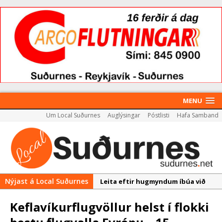
MENU
Um Local Suðurnes
Auglýsingar
Póstlisti
Hafa Samband
Nýjast á Local Suðurnes
Leita eftir hugmyndum íbúa við
þróun Akademíureits
Keflavíkurflugvöllur helst í flokki
Reykjanesbær tæpum milljarði yfir