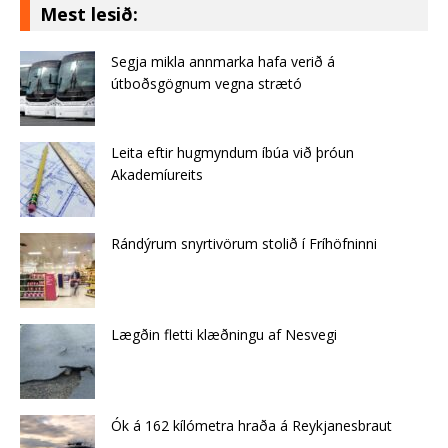
Mest lesið:
Segja mikla annmarka hafa verið á
útboðsgögnum vegna strætó
Leita eftir hugmyndum íbúa við þróun
Akademíureits
Rándýrum snyrtivörum stolið í Fríhöfninni
Lægðin fletti klæðningu af Nes­vegi
Ók á 162 kílómetra hraða á Reykjanesbraut