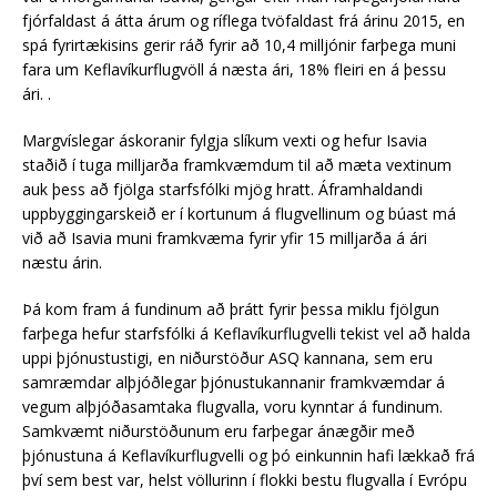
fjórfaldast á átta árum og ríflega tvöfaldast frá árinu 2015, en
spá fyrirtækisins gerir ráð fyrir að 10,4 milljónir farþega muni
fara um Keflavíkurflugvöll á næsta ári, 18% fleiri en á þessu
ári. .
Margvíslegar áskoranir fylgja slíkum vexti og hefur Isavia
staðið í tuga milljarða framkvæmdum til að mæta vextinum
auk þess að fjölga starfsfólki mjög hratt. Áframhaldandi
uppbyggingarskeið er í kortunum á flugvellinum og búast má
við að Isavia muni framkvæma fyrir yfir 15 milljarða á ári
næstu árin.
Þá kom fram á fundinum að þrátt fyrir þessa miklu fjölgun
farþega hefur starfsfólki á Keflavíkurflugvelli tekist vel að halda
uppi þjónustustigi, en niðurstöður ASQ kannana, sem eru
samræmdar alþjóðlegar þjónustukannanir framkvæmdar á
vegum alþjóðasamtaka flugvalla, voru kynntar á fundinum.
Samkvæmt niðurstöðunum eru farþegar ánægðir með
þjónustuna á Keflavíkurflugvelli og þó einkunnin hafi lækkað frá
því sem best var, helst völlurinn í flokki bestu flugvalla í Evrópu