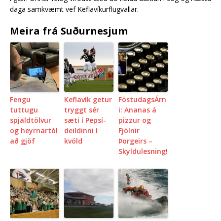
daga samkvæmt vef Keflavíkurflugvallar.
Meira frá Suðurnesjum
Fengu
Keflavík getur
FöstudagsÁrn
tuttugu
tryggt sér
i: Ananas á
spjaldtölvur
sæti í Pepsí-
pizzur og
og heyrnartól
deildinni í
Fjölnir
að gjöf
kvöld
Þorgeirs –
Skyldulesning!