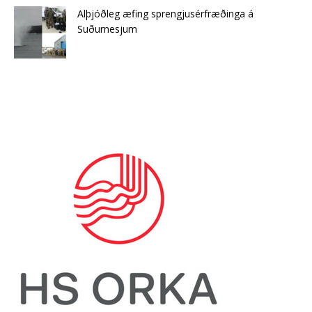
Alþjóðleg æfing sprengjusérfræðinga á
Suðurnesjum