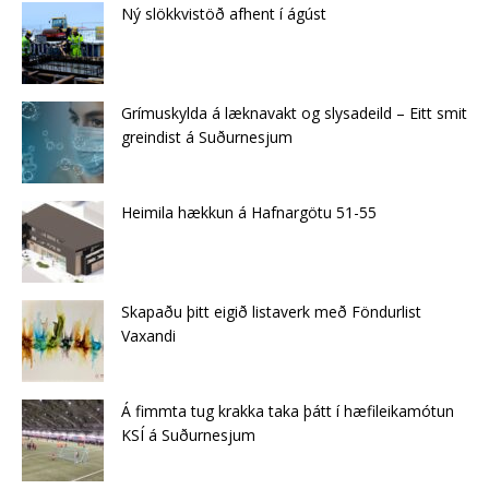
Ný slökkvistöð afhent í ágúst
Grímuskylda á læknavakt og slysadeild – Eitt smit
greindist á Suðurnesjum
Heimila hækkun á Hafnargötu 51-55
Skapaðu þitt eigið listaverk með Föndurlist
Vaxandi
Á fimmta tug krakka taka þátt í hæfileikamótun
KSÍ á Suðurnesjum