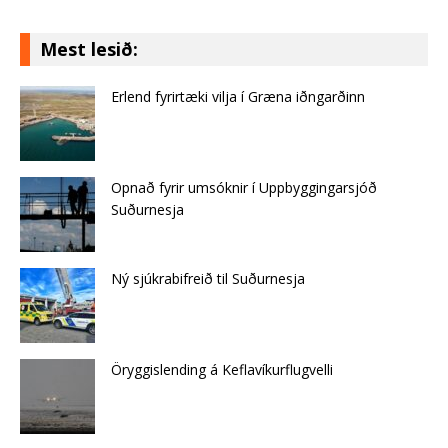
Mest lesið:
Erlend fyrirtæki vilja í Græna iðngarðinn
Opnað fyrir umsóknir í Uppbyggingarsjóð
Suðurnesja
Ný sjúkrabifreið til Suðurnesja
Öryggislending á Keflavíkurflugvelli