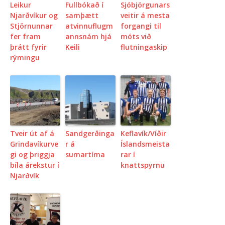
Leikur
Fullbókað í
Sjóbjörgunars
Njarðvíkur og
samþætt
veitir á mesta
Stjörnunnar
atvinnuflugm
forgangi til
fer fram
annsnám hjá
móts við
þrátt fyrir
Keili
flutningaskip
rýmingu
Tveir út af á
Sandgerðinga
Keflavík/Víðir
Grindavíkurve
r á
Íslandsmeista
gi og þriggja
sumartíma
rar í
bíla árekstur í
knattspyrnu
Njarðvík