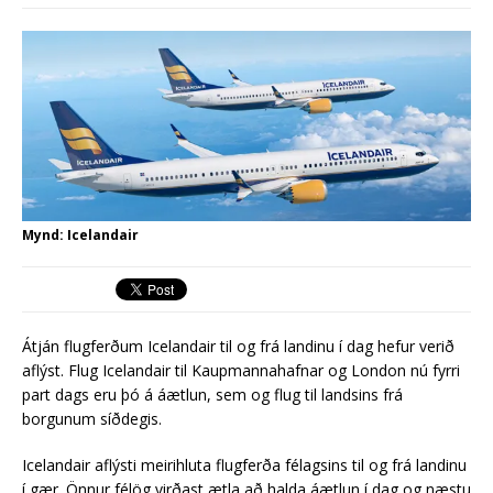
síðasta ári
Erlend fyrirtæki vilja í Græna
iðngarðinn
Mynd: Icelandair
Átján flugferðum Icelandair til og frá landinu í dag hefur verið
aflýst. Flug Icelandair til Kaupmannahafnar og London nú fyrri
part dags eru þó á áætlun, sem og flug til landsins frá
borgunum síðdegis.
Icelandair aflýsti meirihluta flugferða félagsins til og frá landinu
í gær. Önnur félög virðast ætla að halda áætlun í dag og næstu