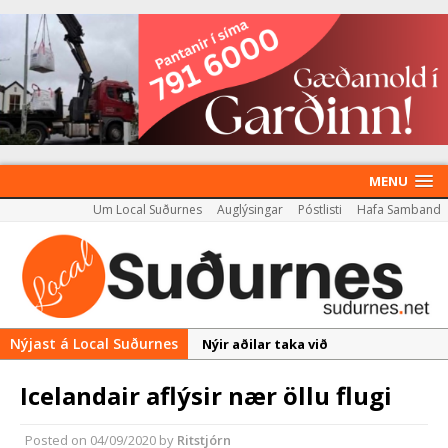
MENU
Um Local Suðurnes
Auglýsingar
Póstlisti
Hafa Samband
Nýjast á Local Suðurnes
Nýir aðilar taka við
almenningssamgöngum í
Icelandair aflýsir nær öllu flugi
Reykjanesbæ
Rekstur HS Orku gekk vel á
Posted on
04/09/2020
by
Ritstjórn